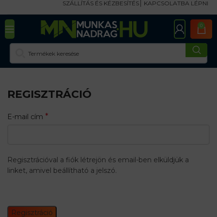
SZÁLLÍTÁS ÉS KÉZBESÍTÉS
KAPCSOLATBA LÉPNI
0
REGISZTRÁCIÓ
*
E-mail cím
Regisztrációval a fiók létrejön és email-ben elküldjük a
linket, amivel beállítható a jelszó.
Információ valamiről
személyes adatok védelme
.
Regisztráció