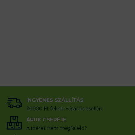
INGYENES SZÁLLÍTÁS
20000 Ft feletti vásárlás esetén
ÁRUK CSERÉJE
A méret nem megfelelő?