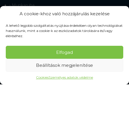
Munkaruha
Munkacipő
A cookie-khoz való hozzájárulás kezelése
Terepmintás ruházat
Munkavédelmi kesztyű
A lehető legjobb szolgáltatás nyújtása érdekében olyan technológiákat
használunk, mint a cookie-k az eszközadatok tárolására és/vagy
Munkaeszközök
eléréséhez.
Jelzőeszközök
Védőeszközök
Elfogad
Tisztítás és higiénia
Beállítások megjelenítése
SZOLGÁLTATÁSOK
Cookies
Személyes adatok védelme
Gyakran Ismételt Kérdések
Személyes adatok védelme
MINDEN A VÁSÁRLÁSRÓL
Mérettáblázatok
Szállítás és kézbesítés