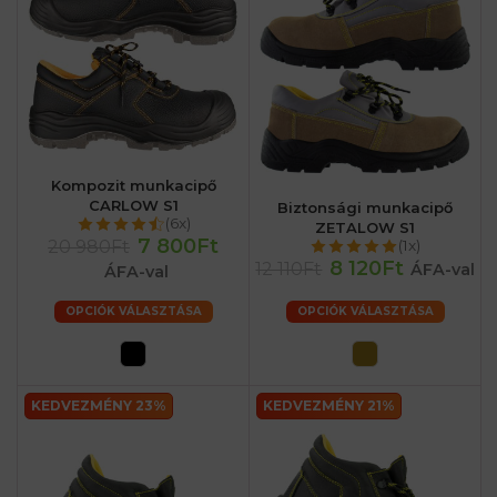
Kompozit munkacipő
CARLOW S1
Biztonsági munkacipő
(6x)
ZETALOW S1
7 800Ft
20 980Ft
(1x)
8 120Ft
12 110Ft
ÁFA-val
ÁFA-val
OPCIÓK VÁLASZTÁSA
OPCIÓK VÁLASZTÁSA
KEDVEZMÉNY 23%
KEDVEZMÉNY 21%