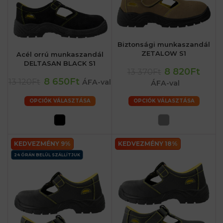
Biztonsági munkaszandál
ZETALOW S1
Acél orrú munkaszandál
DELTASAN BLACK S1
8 820Ft
13 370Ft
8 650Ft
13 120Ft
ÁFA-val
ÁFA-val
OPCIÓK VÁLASZTÁSA
OPCIÓK VÁLASZTÁSA
KEDVEZMÉNY 9%
KEDVEZMÉNY 18%
24 ÓRÁN BELÜL SZÁLLÍTJUK