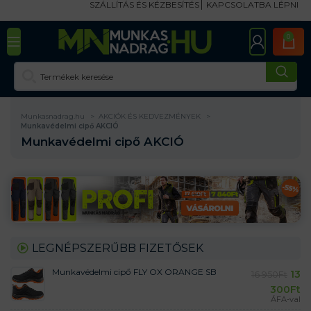
SZÁLLÍTÁS ÉS KÉZBESÍTÉS
KAPCSOLATBA LÉPNI
0
Munkasnadrag.hu
AKCIÓK ÉS KEDVEZMÉNYEK
Munkavédelmi cipő AKCIÓ
Munkavédelmi cipő AKCIÓ
LEGNÉPSZERŰBB FIZETŐSEK
Munkavédelmi cipő FLY OX ORANGE SB
13
16 950
Ft
300
Ft
ÁFA-val