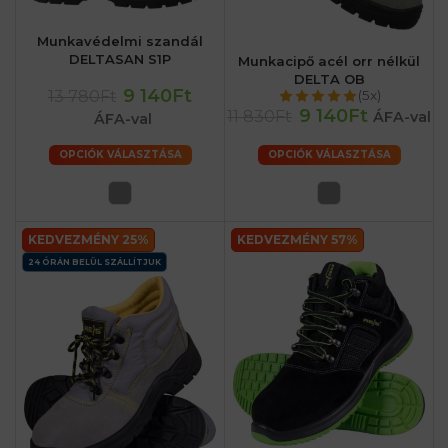
Munkavédelmi szandál
DELTASAN S1P
Munkacipő acél orr nélkül
DELTA OB
9 140Ft
13 780Ft
(5x)
9 140Ft
11 830Ft
ÁFA-val
ÁFA-val
OPCIÓK VÁLASZTÁSA
OPCIÓK VÁLASZTÁSA
KEDVEZMÉNY 25%
KEDVEZMÉNY 57%
24 ÓRÁN BELÜL SZÁLLÍTJUK