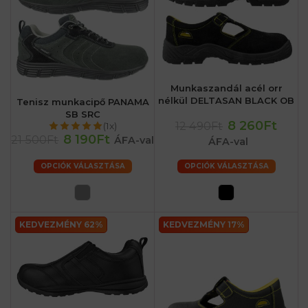
Munkaszandál acél orr
nélkül DELTASAN BLACK OB
Tenisz munkacipő PANAMA
SB SRC
8 260Ft
12 490Ft
(1x)
8 190Ft
21 500Ft
ÁFA-val
ÁFA-val
OPCIÓK VÁLASZTÁSA
OPCIÓK VÁLASZTÁSA
KEDVEZMÉNY 62%
KEDVEZMÉNY 17%