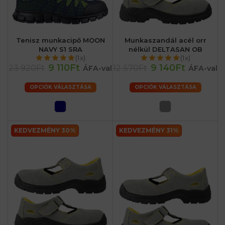
Tenisz munkacipő MOON
Munkaszandál acél orr
NAVY S1 SRA
nélkül DELTASAN OB
(1x)
(1x)
9 110Ft
9 140Ft
23 920Ft
12 570Ft
ÁFA-val
ÁFA-val
OPCIÓK VÁLASZTÁSA
OPCIÓK VÁLASZTÁSA
KEDVEZMÉNY 30%
KEDVEZMÉNY 31%