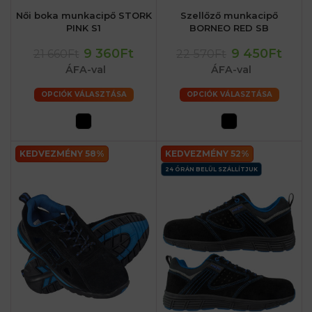
Női boka munkacipő STORK
Szellőző munkacipő
PINK S1
BORNEO RED SB
9 360Ft
9 450Ft
21 660Ft
22 570Ft
ÁFA-val
ÁFA-val
OPCIÓK VÁLASZTÁSA
OPCIÓK VÁLASZTÁSA
KEDVEZMÉNY 58%
KEDVEZMÉNY 52%
24 ÓRÁN BELÜL SZÁLLÍTJUK