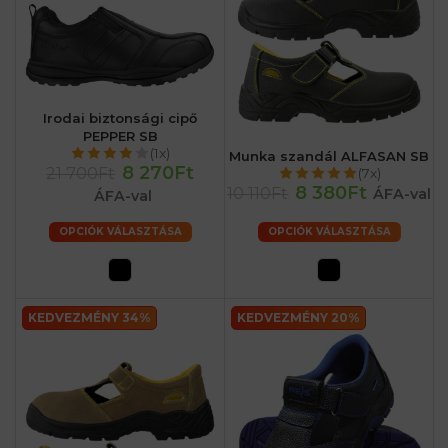
Irodai biztonsági cipő
PEPPER SB
(1x)
Munka szandál ALFASAN SB
8 270Ft
21 700Ft
(7x)
8 380Ft
10 110Ft
ÁFA-val
ÁFA-val
OPCIÓK VÁLASZTÁSA
OPCIÓK VÁLASZTÁSA
KEDVEZMÉNY 34%
KEDVEZMÉNY 20%