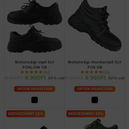
Biztonsági cipő SLY
Biztonsági munkacipő SLY
FOXLOW SB
FOX SB
(2x)
(2x)
6 900Ft
6 960Ft
8 340Ft
8 340Ft
ÁFA-val
ÁFA-val
OPCIÓK VÁLASZTÁSA
OPCIÓK VÁLASZTÁSA
KEDVEZMÉNY 22%
KEDVEZMÉNY 26%