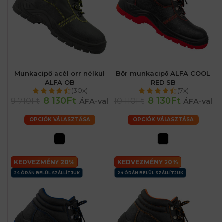
Munkacipő acél orr nélkül
Bőr munkacipő ALFA COOL
ALFA OB
RED SB
(30x)
(7x)
8 130Ft
8 130Ft
9 710Ft
10 110Ft
ÁFA-val
ÁFA-val
OPCIÓK VÁLASZTÁSA
OPCIÓK VÁLASZTÁSA
KEDVEZMÉNY 20%
KEDVEZMÉNY 20%
24 ÓRÁN BELÜL SZÁLLÍTJUK
24 ÓRÁN BELÜL SZÁLLÍTJUK