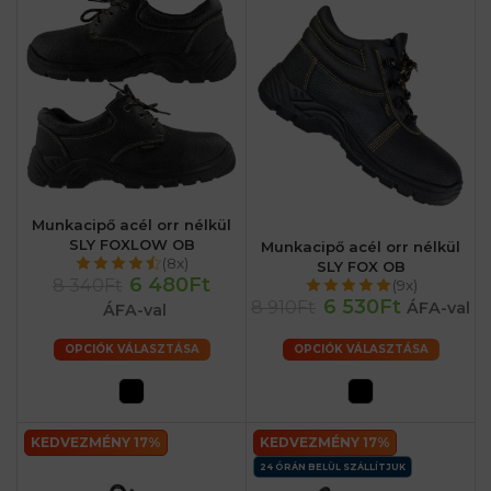
Munkacipő acél orr nélkül
SLY FOXLOW OB
Munkacipő acél orr nélkül
(8x)
SLY FOX OB
6 480Ft
8 340Ft
(9x)
6 530Ft
8 910Ft
ÁFA-val
ÁFA-val
OPCIÓK VÁLASZTÁSA
OPCIÓK VÁLASZTÁSA
KEDVEZMÉNY 17%
KEDVEZMÉNY 17%
24 ÓRÁN BELÜL SZÁLLÍTJUK