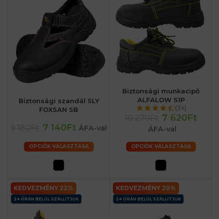
Biztonsági munkacipő
ALFALOW S1P
Biztonsági szandál SLY
(3x)
FOXSAN SB
7 620Ft
10 270Ft
7 140Ft
9 180Ft
ÁFA-val
ÁFA-val
OPCIÓK VÁLASZTÁSA
OPCIÓK VÁLASZTÁSA
KEDVEZMÉNY 22%
KEDVEZMÉNY 20%
24 ÓRÁN BELÜL SZÁLLÍTJUK
24 ÓRÁN BELÜL SZÁLLÍTJUK