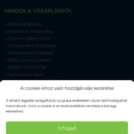
MINDEN A VÁSÁRLÁSRÓL
Mérettáblázatok
Szállítás és kézbesítés
Csere és reklamáció
Felhasználási feltételek
Panaszkezelési eljárás
Elállás a szerződéstől
Elállási információk
Kapcsolatba lépni
Gyakran Ismételt Kérdések
A cookie-khoz való hozzájárulás kezelése
Cookie-beállítások
A lehető legjobb szolgáltatás nyújtása érdekében olyan technológiákat
használunk, mint a cookie-k az eszközadatok tárolására és/vagy
eléréséhez.
© 2026 Pracovné odevy ZIKO s. r. o., minden jog fenntartva.
Elfogad