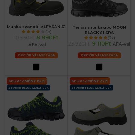
Munka szandál ALFASAN S1
Tenisz munkacipő MOON
(1x)
BLACK S1 SRA
8 890Ft
10 560Ft
(2x)
9 110Ft
23 920Ft
ÁFA-val
ÁFA-val
OPCIÓK VÁLASZTÁSA
OPCIÓK VÁLASZTÁSA
KEDVEZMÉNY 62%
KEDVEZMÉNY 27%
24 ÓRÁN BELÜL SZÁLLÍTJUK
24 ÓRÁN BELÜL SZÁLLÍTJUK