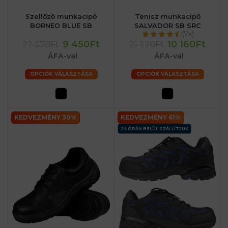
Szellőző munkacipő
Tenisz munkacipő
BORNEO BLUE SB
SALVADOR SB SRC
(7x)
9 450Ft
10 160Ft
22 570Ft
21 220Ft
ÁFA-val
ÁFA-val
OPCIÓK VÁLASZTÁSA
OPCIÓK VÁLASZTÁSA
KEDVEZMÉNY 30%
KEDVEZMÉNY 61%
24 ÓRÁN BELÜL SZÁLLÍTJUK