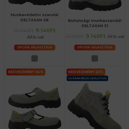
Munkavédelmi szandál
DELTASAN SB
Biztonsági munkaszandál
DELTASAN S1
9 140Ft
13 040Ft
9 140Ft
13 170Ft
ÁFA-val
ÁFA-val
OPCIÓK VÁLASZTÁSA
OPCIÓK VÁLASZTÁSA
KEDVEZMÉNY 34%
KEDVEZMÉNY 23%
24 ÓRÁN BELÜL SZÁLLÍTJUK