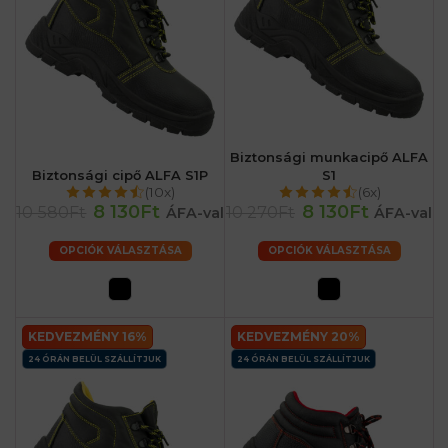
Biztonsági munkacipő ALFA
Biztonsági cipő ALFA S1P
S1
(10x)
(6x)
8 130Ft
8 130Ft
10 580Ft
10 270Ft
ÁFA-val
ÁFA-val
OPCIÓK VÁLASZTÁSA
OPCIÓK VÁLASZTÁSA
KEDVEZMÉNY 16%
KEDVEZMÉNY 20%
24 ÓRÁN BELÜL SZÁLLÍTJUK
24 ÓRÁN BELÜL SZÁLLÍTJUK