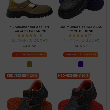
Munkaszandál acél orr
Bőr munkacipő ALFASAN
nélkül ZETASAN OB
COOL BLUE SB
(3x)
(2x)
8 380Ft
8 380Ft
12 760Ft
10 440Ft
ÁFA-val
ÁFA-val
OPCIÓK VÁLASZTÁSA
OPCIÓK VÁLASZTÁSA
KEDVEZMÉNY 20%
KEDVEZMÉNY 20%