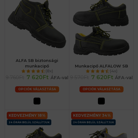
ALFA SB biztonsági
munkacipő
Munkacipő ALFALOW SB
(8x)
(4x)
7 620Ft
7 620Ft
9 760Ft
9 570Ft
ÁFA-val
ÁFA-val
OPCIÓK VÁLASZTÁSA
OPCIÓK VÁLASZTÁSA
KEDVEZMÉNY 18%
KEDVEZMÉNY 34%
24 ÓRÁN BELÜL SZÁLLÍTJUK
24 ÓRÁN BELÜL SZÁLLÍTJUK