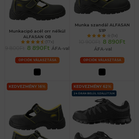
Munka szandál ALFASAN
S1P
Munkacipő acél orr nélkül
(1x)
ALFASAN OB
8 890Ft
10 900Ft
(17x)
8 890Ft
9 800Ft
ÁFA-val
ÁFA-val
OPCIÓK VÁLASZTÁSA
OPCIÓK VÁLASZTÁSA
KEDVEZMÉNY 16%
KEDVEZMÉNY 62%
24 ÓRÁN BELÜL SZÁLLÍTJUK