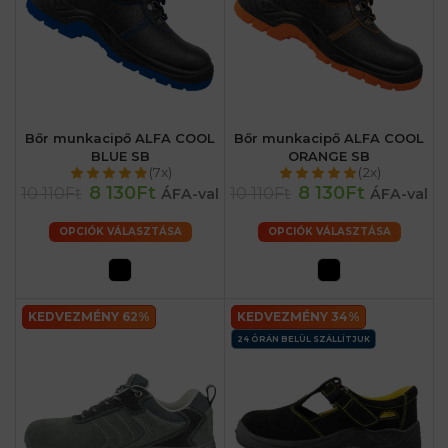
Bőr munkacipő ALFA COOL
Bőr munkacipő ALFA COOL
BLUE SB
ORANGE SB
(7x)
(2x)
8 130Ft
8 130Ft
10 110Ft
10 110Ft
ÁFA-val
ÁFA-val
OPCIÓK VÁLASZTÁSA
OPCIÓK VÁLASZTÁSA
KEDVEZMÉNY 62%
KEDVEZMÉNY 34%
24 ÓRÁN BELÜL SZÁLLÍTJUK