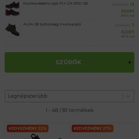
Munkavédelmi cipő FLY OX RED SB
13
16 950
Ft
300
Ft
ÁFA-val
ALFA SB biztonsági munkacipő
7
9 760
Ft
620
Ft
ÁFA-val
SZŰRŐK
Zoradenie produktov
Sort content
Sort content
Legnépszerűbb
1 - 48 / 81 termékek
KEDVEZMÉNY 22%
KEDVEZMÉNY 27%