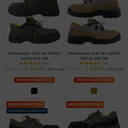
Munkacipő acél orr nélkül
Munkacipő acél orr nélkül
ALFALOW OB
ZETALOW OB
(25x)
(7x)
7 620Ft
7 620Ft
9 260Ft
11 590Ft
ÁFA-val
ÁFA-val
OPCIÓK VÁLASZTÁSA
OPCIÓK VÁLASZTÁSA
KEDVEZMÉNY 33%
KEDVEZMÉNY 36%
24 ÓRÁN BELÜL SZÁLLÍTJUK