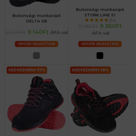
Biztonsági munkacipő
STORK LIME S1
Biztonsági munkacipő
(3x)
DELTA SB
9 360Ft
21 660Ft
9 140Ft
12 230Ft
ÁFA-val
ÁFA-val
OPCIÓK VÁLASZTÁSA
OPCIÓK VÁLASZTÁSA
KEDVEZMÉNY 57%
KEDVEZMÉNY 58%