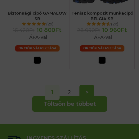
Biztonsági cipő GAMALOW
Tenisz kompozit munkacipő
SB
BELGIA SB
(2x)
(2x)
10 800Ft
10 960Ft
15 420Ft
28 090Ft
ÁFA-val
ÁFA-val
OPCIÓK VÁLASZTÁSA
OPCIÓK VÁLASZTÁSA
1
2
>
Töltsön be többet
INGYENES SZÁLLÍTÁS