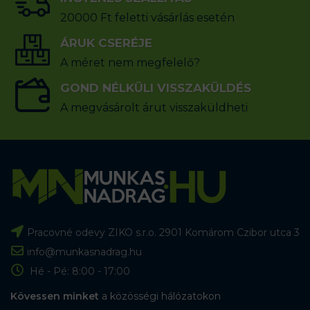
20000 Ft feletti vásárlás esetén
ÁRUK CSERÉJE
A méret nem megfelelő?
GOND NÉLKÜLI VISSZAKÜLDÉS
A megvásárolt árut visszaküldheti
Pracovné odevy ZIKO s.r.o. 2901 Komárom Czibor utca 3
info@munkasnadrag.hu
Hé - Pé: 8:00 - 17:00
Kövessen minket
a közösségi hálózatokon