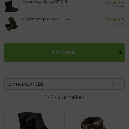
Magas katonai cipő GROM
34 260
Ft
ÁFA-val
Magas túracipő GROVE LEAF
30 660
Ft
ÁFA-val
SZŰRŐK
Zoradenie produktov
Sort content
Sort content
Legnépszerűbb
1 - 4 / 4 termékek