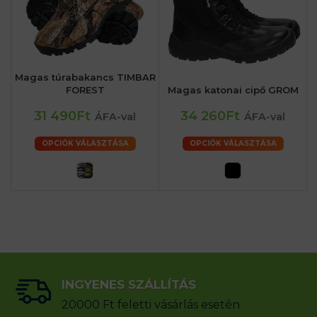
Magas túrabakancs TIMBAR
FOREST
Magas katonai cipő GROM
31 490Ft
34 260Ft
ÁFA-val
ÁFA-val
OPCIÓK VÁLASZTÁSA
OPCIÓK VÁLASZTÁSA
INGYENES SZÁLLÍTÁS
20000 Ft feletti vásárlás esetén