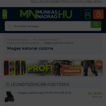
SZÁLLÍTÁS ÉS KÉZBESÍTÉS
KAPCSOLATBA LÉPNI
0
Munkasnadrag.hu
Munkavédelmi cipő
Katonai és taktikai lábbelik
Magas katonai csizma
Magas katonai csizma
LEGNÉPSZERŰBB FIZETŐSEK
Magas taktikai cipő IRON HIGH BLACK
26 180
Ft
ÁFA-val