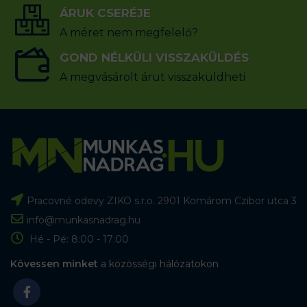
ÁRUK CSERÉJE
A méret nem megfelelő?
GOND NÉLKÜLI VISSZAKÜLDÉS
A megvásárolt árut visszaküldheti
Pracovné odevy ZIKO s.r.o. 2901 Komárom Czibor utca 3
info@munkasnadrag.hu
Hé - Pé: 8:00 - 17:00
Kövessen minket
a közösségi hálózatokon