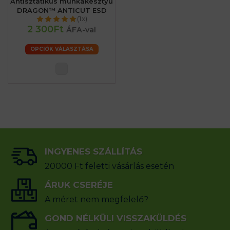
Antisztatikus munkakesztyű
DRAGON™ ANTICUT ESD
(1x)
2 300Ft
ÁFA-val
OPCIÓK VÁLASZTÁSA
INGYENES SZÁLLÍTÁS
20000 Ft feletti vásárlás esetén
ÁRUK CSERÉJE
A méret nem megfelelő?
GOND NÉLKÜLI VISSZAKÜLDÉS