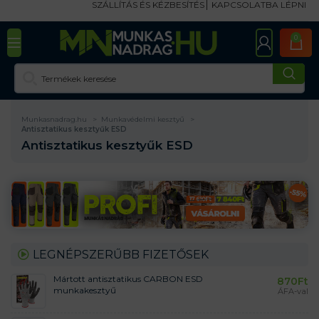
SZÁLLÍTÁS ÉS KÉZBESÍTÉS
KAPCSOLATBA LÉPNI
0
Munkasnadrag.hu
Munkavédelmi kesztyű
Antisztatikus kesztyűk ESD
Antisztatikus kesztyűk ESD
LEGNÉPSZERŰBB FIZETŐSEK
Mártott antisztatikus CARBON ESD
870
Ft
munkakesztyű
ÁFA-val