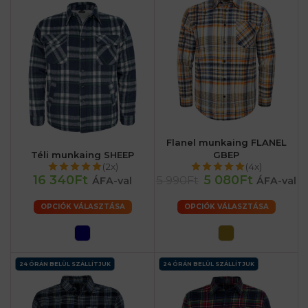
Flanel munkaing FLANEL
Téli munkaing SHEEP
GBEP
(2x)
(4x)
16 340Ft
5 080Ft
5 990Ft
ÁFA-val
ÁFA-val
OPCIÓK VÁLASZTÁSA
OPCIÓK VÁLASZTÁSA
24 ÓRÁN BELÜL SZÁLLÍTJUK
24 ÓRÁN BELÜL SZÁLLÍTJUK