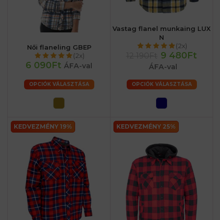
Vastag flanel munkaing LUX
N
(2x)
Női flaneling GBEP
9 480Ft
12 190Ft
(2x)
6 090Ft
ÁFA-val
ÁFA-val
OPCIÓK VÁLASZTÁSA
OPCIÓK VÁLASZTÁSA
KEDVEZMÉNY 19%
KEDVEZMÉNY 25%