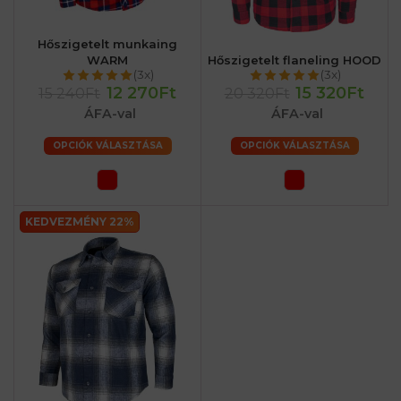
Hőszigetelt munkaing
WARM
Hőszigetelt flaneling HOOD
(3x)
(3x)
12 270Ft
15 320Ft
15 240Ft
20 320Ft
ÁFA-val
ÁFA-val
OPCIÓK VÁLASZTÁSA
OPCIÓK VÁLASZTÁSA
KEDVEZMÉNY 22%