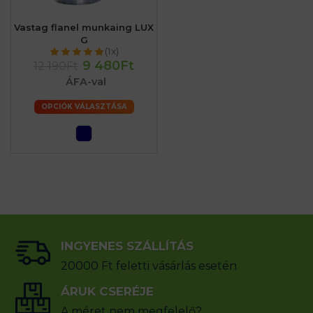
Vastag flanel munkaing LUX
G
(1x)
9 480Ft
12 190Ft
ÁFA-val
OPCIÓK VÁLASZTÁSA
INGYENES SZÁLLÍTÁS
20000 Ft feletti vásárlás esetén
ÁRUK CSERÉJE
A méret nem megfelelő?