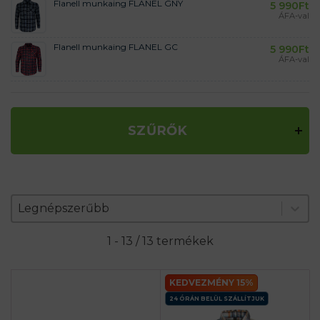
Flanell munkaing FLANEL GNY
5 990
Ft
ÁFA-val
Flanell munkaing FLANEL GC
5 990
Ft
ÁFA-val
SZŰRŐK
Zoradenie produktov
Sort content
Sort content
Legnépszerűbb
1 - 13 / 13 termékek
KEDVEZMÉNY 15%
24 ÓRÁN BELÜL SZÁLLÍTJUK