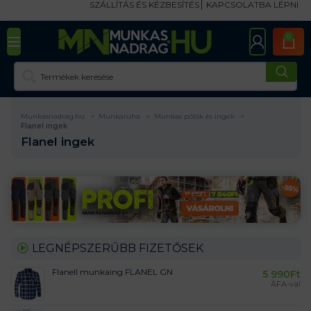
SZÁLLÍTÁS ÉS KÉZBESÍTÉS
KAPCSOLATBA LÉPNI
0
Munkasnadrag.hu
Munkaruha
Munkas pólók és ingek
Flanel ingek
Flanel ingek
LEGNÉPSZERŰBB FIZETŐSEK
Flanell munkaing FLANEL GN
5 990
Ft
ÁFA-val