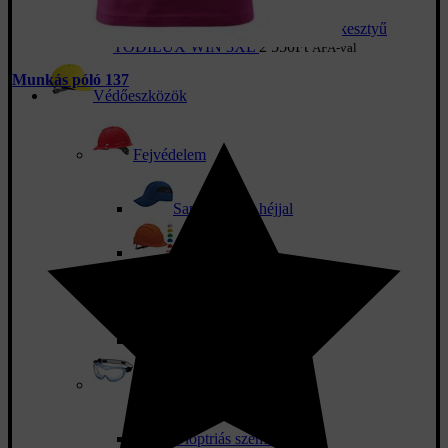
Téli munkakesztyű
TODILUX WIN 3XL
2 550
Ft
ÁFA-val
Munkás póló 137
Védőeszközök
Fejvédelem
Sapkák ABS héjjal
Munka sisakok
Tartozékok sisakokhoz
Sisak készletek
Munkavédelmi szemüveg
Dioptriás szemüveg