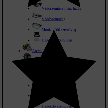
Védőszemüveg fém hálós
Védőszemüveg
Munkavédő szemüveg
Hegesztő szemüveg
Arcvédő
Hegesztő sisakok és tartozékok
Csere látómező
Hegesztő sisakok
Hegesztő és bőrkesztyű
Hegesztő szemüveg