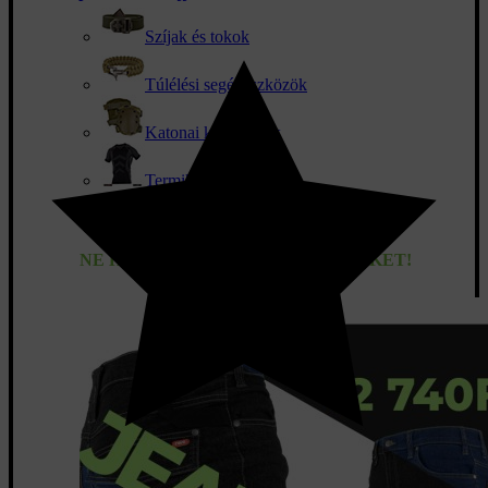
Szíjak és tokok
Túlélési segédeszközök
Katonai kiegészítők
Termikus fehérnemű
Napszemüveg
NE HAGYD KI AZ RENDEZVÉNYEKET!