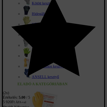
Kötött kesztyűk
Hidegálló kesztyű
Hőálló kesztyű
Vágásbiztos kesztyű
Antisztatikus kesztyűk
Vibrációs kesztyűk
Dielektromos kesztyű
ANSELL kesztyű
ELADÓ A KATEGÓRIÁBAN
(2x)
Értékelés:
5.00
/ 5
5 920
Ft
ÁFA-val