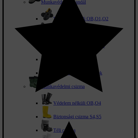
Munkavédelmi szandál
Védelem nélküli OB,O1,O2
Biztonsági szandál SB,S1
Biztonsági szandál S1P,S3
Fehér szandál
Munkavédelmi papucsok
Munkavédelmi csizma
Védelem nélküli OB,O4
Biztonsági csizma S4,S5
Téli csizma