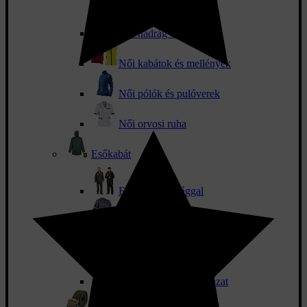
Női nadrág és szoknya
Női kabátok és mellények
Női pólók és pulóverek
Női orvosi ruha
Esőkabát
Esőkabát nadrággal
Esőkabátok
Esőnadrág
Jól láthatósági esőruházat