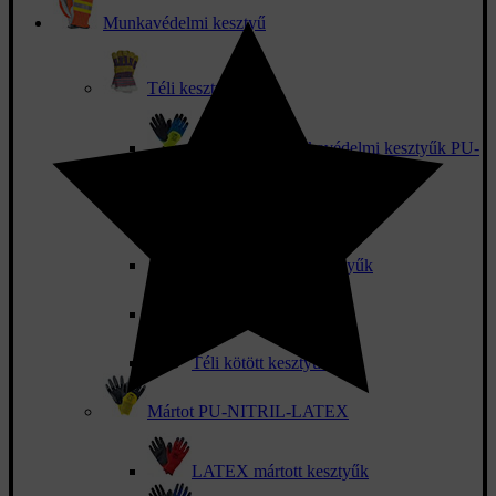
Munkavédelmi kesztyű
Téli kesztyű
Téli mártott munkavédelmi kesztyűk PU-
NITRIL-LATEX
Bőr téli kesztyűk
Bélelt kombinált kesztyűk
Szabadidős téli
Téli kötött kesztyűk
Mártot PU-NITRIL-LATEX
LATEX mártott kesztyűk