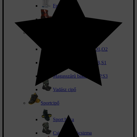
Fehér csizma
Női csizma
Magasszárú bakancs
Védelem nélküli OB,O1,O2
Magasszárú bakancs SB,S1
Magasszárú bakancs S1P,S3
Vadász cipő
Sportcipő
Sport boka
Csizma és hócsizma