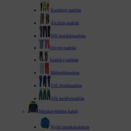
Kantáros nadrág
Álcázás nadrág
Női munkásnadrág
Orvosi nadrág
Szakács nadrág
Melegítőnadrág
kattints a kinagyításhoz
Téli dereknadrág
Téli kertésznadrág
Munkavédelmi kabát
Nyári munkakabátok