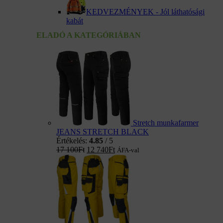
KEDVEZMÉNYEK - Jól láthatósági
kabát
ELADÓ A KATEGÓRIÁBAN
Stretch munkafarmer
JEANS STRETCH BLACK
Értékelés:
4.85
/ 5
17 100
Ft
12 740
Ft
ÁFA-val