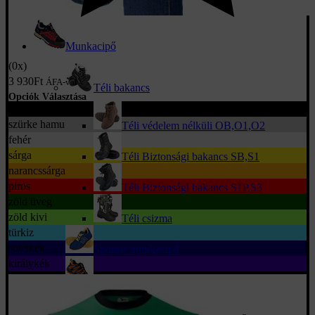
Munkacipő
(0x)
3 930
Ft
ÁFA-val
Téli bakancs
Opciók Választása
fekete
szürke hamu
Téli védelem nélküli OB,O1,O2
fehér
sárga
Téli Biztonsági bakancs SB,S1
narancssárga
piros
Téli Biztonsági bakancs S1P,S3
zöld üveg
zöld kivi
Téli csizma
türkiz
sötétkék
Sportos munkacipő
királykék
Munkavédelmi cipő