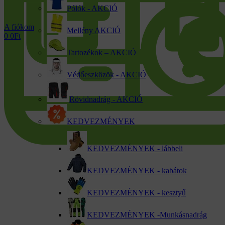
Pólók - AKCIÓ
A fiókom
Mellény AKCIÓ
0
0
Ft
Tartozékok – AKCIÓ
Védőeszközök - AKCIÓ
Rövidnadrág - AKCIÓ
KEDVEZMÉNYEK
KEDVEZMÉNYEK - lábbeli
KEDVEZMÉNYEK - kabátok
KEDVEZMÉNYEK - kesztyű
KEDVEZMÉNYEK -Munkásnadrág