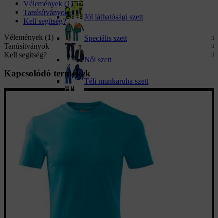
Vélemények (1)
Tanúsítványok
Jól láthatósági szett
Kell segítség?
Vélemények (1)
Speciális szett
Tanúsítványok
Kell segítség?
Női szett
Kapcsolódó termékek
Téli munkaruha szett
Kantáros szett
Téli és nyári sapkák
Sapkák
Téli csuklya
Téli sapka
Szakács sapkák