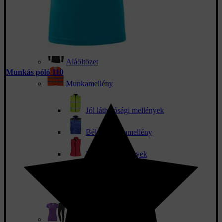
Kalapok
Kendők és sálak
Aláöltözet
Munkás póló 110
Munkamellény
Jól láthatósági mellények
Bélelt munkamellény
Női sportmellények
Férfi sportok
Nyári mellények
Női munkaruha