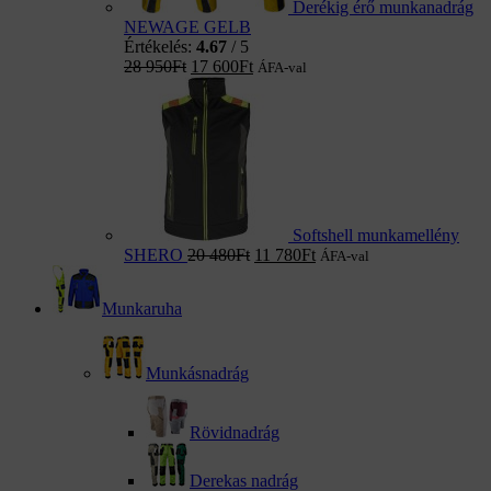
Derékig érő munkanadrág
NEWAGE GELB
Értékelés:
4.67
/ 5
28 950
Ft
17 600
Ft
ÁFA-val
Softshell munkamellény
SHERO
20 480
Ft
11 780
Ft
ÁFA-val
Munkaruha
Munkásnadrág
Rövidnadrág
Derekas nadrág