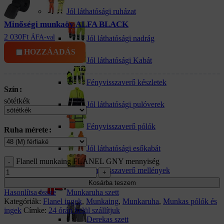
Jól láthatósági ruházat
Minőségi munkaöv ALFA BLACK
2 030
Ft
ÁFA-val
Jól láthatósági nadrág
HOZZÁADÁS
Jól láthatósági Kabát
Fényvisszaverő készletek
Szín
sötétkék
Jól láthatósági pulóverek
Fényvisszaverő pólók
Ruha mérete
Jól láthatósági esőkabát
Flanell munkaing FLANEL GNY mennyiség
Fényvisszaverő mellények
Kosárba teszem
Munkaruha szett
Hasonlítsa össze
Kategóriák:
Flanel ingek
,
Munkaing
,
Munkaruha
,
Munkas pólók és
ingek
Címke:
24 órán belül szállítjuk
Derekas szett