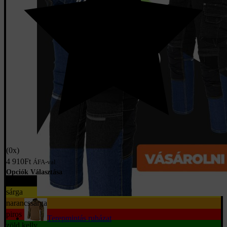
(0x)
4 910
Ft
ÁFA-val
Opciók Választása
fekete
sárga
narancssárga
piros
Terepmintás ruházat
zöld kelly