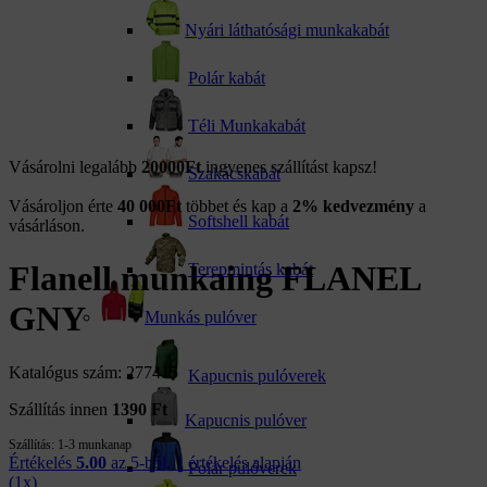
Nyári láthatósági munkakabát
Polár kabát
Téli Munkakabát
Vásárolni legalább
20000Ft
ingyenes szállítást kapsz!
Szakácskabát
Vásároljon érte
40 000
Ft
többet és kap a
2% kedvezmény
a
Softshell kabát
vásárláson.
Flanell munkaing FLANEL
Terepmintás kabát
GNY
Munkás pulóver
Katalógus szám: 277415
Kapucnis pulóverek
Szállítás innen
1390 Ft
Kapucnis pulóver
Szállítás:
1-3 munkanap
Értékelés
5.00
az 5-ből,
1
értékelés alapján
Polár pulóverek
(
1
x)