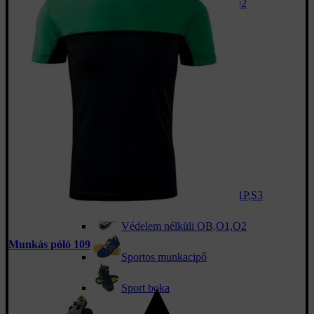
Védelem nélküli OB,O1,O2
Biztonsági cipő SB,S1
Biztonsági cipő S1P,S3
Sportos cipő
Munkavédelmi bakancs
Biztonsági bakancs SB,S1
Munkavédelmi Bakancs S1P,S3
Védelem nélküli OB,O1,O2
Munkás póló 109
Sportos munkacipő
Sport boka