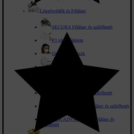
Légzésvédők és Félálarc
SECURA Félálarc és szűrőbetét
P3 vírusvédelem
Orvosi szájmaszk
Légzőkészülékek
3M porálarc és félálarc
JSP MIDI Félálarc és szűrőbetét
JSP FILTERSPEC Félálarc és szűrőbetét
MSA ADVANTAGE Félálarc és
szűrőbetét