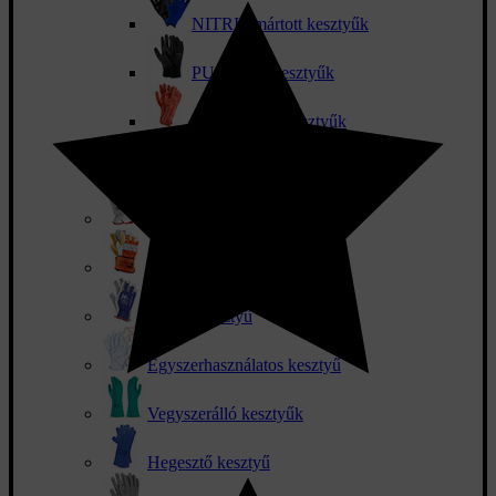
NITRIL mártott kesztyűk
PU mártott kesztyűk
PVC mártott kesztyűk
Pöttyözött kesztyű
Bőr kesztyűk
Kombinált kesztyűk
Szerelőkesztyű
Egyszerhasználatos kesztyű
Vegyszerálló kesztyűk
Hegesztő kesztyű