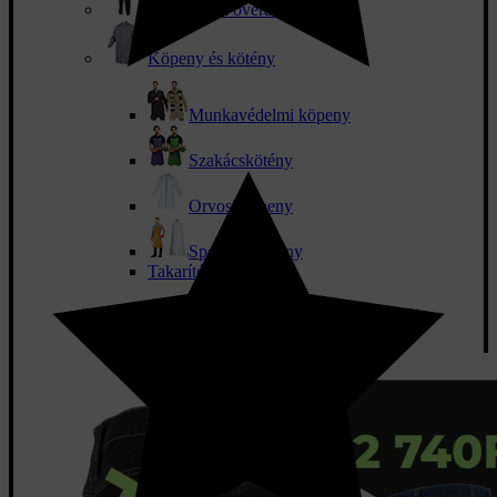
Munkaruha overál
Köpeny és kötény
Munkavédelmi köpeny
Szakácskötény
Orvosi köpeny
Speciális kötény
Takarító munkaruha
NE HAGYD KI AZ RENDEZVÉNYEKET!