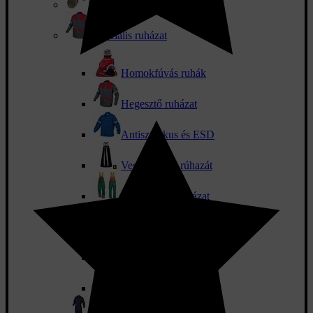
Övek és táskák
Speciális ruházat
Homokfúvás ruhák
Hegesztő ruházat
Antisztatikus és ESD
Vegyszerálló rúhazát
Vágásbiztos ruházat
Hőálló ruházat
Méhészeti ruházat
SBS biztonság