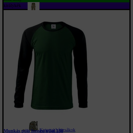
királykék
Terepmintás nadrág
Terepmintás pólók
Katonai pulóverek
Taktikai kabátok
Katonai és taktikai lábbelik
Sapkák, kalapok és csuklyák
Katonai esőkabátok
Terepszínű mellények
Taktikai kesztyű
Katonai hátizsákok
Munkás póló hosszú ujjal 130