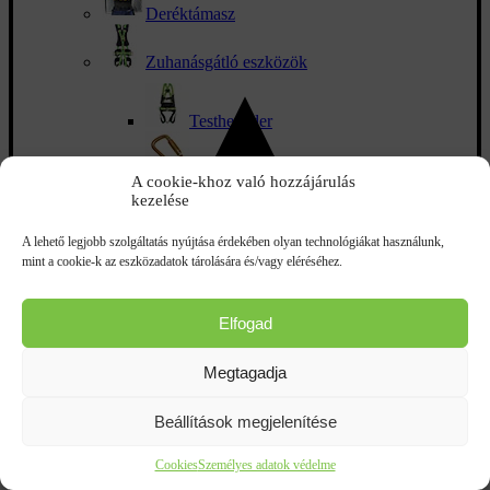
Deréktámasz
Zuhanásgátló eszközök
Testheveder
Biztonsági karabinerek
A cookie-khoz való hozzájárulás
kezelése
Kötelek és rögzítőkötél
A lehető legjobb szolgáltatás nyújtása érdekében olyan technológiákat használunk,
mint a cookie-k az eszközadatok tárolására és/vagy eléréséhez.
Önvisszahúzó zuhanásgátlók
Zuhanásgátló kötél
Elfogad
Térdvédő munkavédelmi
Megtagadja
Homokfúvó védőruha
Beállítások megjelenítése
MSA gázdetektorok
Cookies
Személyes adatok védelme