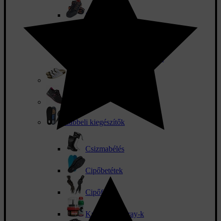
Sportos cipő
Tornacipő
Munkavédelmi papucsok
Egészségügyi lábbeli
Női cipő
Lábbeli kiegészítők
Csizmabélés
Cipőbetétek
Cipőfűző
Krémek és spray-k