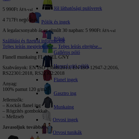
Jól láthatósági pulóverek
5 990
Ft
ÁFA-val
4 717
Ft
nettó árak
Pólók és ingek
A legalacsonyabb ár az elmúlt 30 napban:
5 990
Ft
ÁFA-val
Pólok
Szállítási és fizetési információk
Teljes leírás megjelenítése...
Teljes leírás elrejtése...
Galléros póló
Flanell munkaing FLANEL GNY
Hosszú ujjú pólók
Szabványok: EN ISO 13688:2013, EN ISO 12947-2:2016,
RS22301:2018, RS22302:2018
Flanel ingek
Anyag:
100% pamut 120 g/m2
Gasztro ing
Jellemzők:
– Kockás flanel ing
Munkaing
– Rögzítés gombokkal
– Mellzseb
Orvosi ingek
Javasoljuk továbbá:
Orvosi tunikák