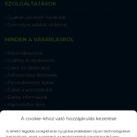
SZOLGÁLTATÁSOK
Gyakran Ismételt Kérdések
Személyes adatok védelme
MINDEN A VÁSÁRLÁSRÓL
Mérettáblázatok
Szállítás és kézbesítés
Csere és reklamáció
Felhasználási feltételek
Panaszkezelési eljárás
Elállás a szerződéstől
Elállási információk
Kapcsolatba lépni
Gyakran Ismételt Kérdések
A cookie-khoz való hozzájárulás kezelése
Cookie-beállítások
A lehető legjobb szolgáltatás nyújtása érdekében olyan technológiákat
használunk, mint a cookie-k az eszközadatok tárolására és/vagy