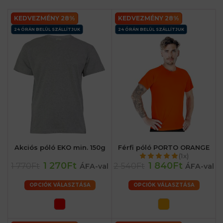
KEDVEZMÉNY 28%
KEDVEZMÉNY 28%
24 ÓRÁN BELÜL SZÁLLÍTJUK
24 ÓRÁN BELÜL SZÁLLÍTJUK
Akciós póló EKO min. 150g
Férfi póló PORTO ORANGE
(1x)
1 270Ft
1 840Ft
1 770Ft
2 540Ft
ÁFA-val
ÁFA-val
OPCIÓK VÁLASZTÁSA
OPCIÓK VÁLASZTÁSA