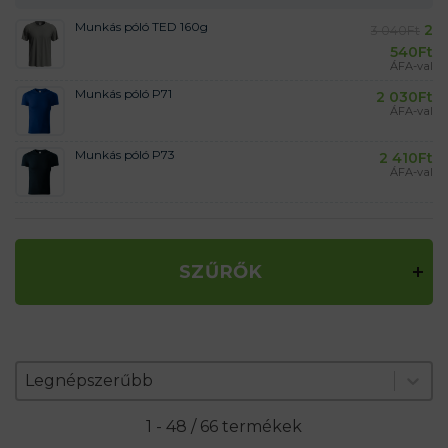
Munkás póló TED 160g
2
3 040
Ft
540
Ft
ÁFA-val
Munkás póló P71
2 030
Ft
ÁFA-val
Munkás póló P73
2 410
Ft
ÁFA-val
SZŰRŐK
Zoradenie produktov
Sort content
Sort content
Legnépszerűbb
1 - 48 / 66 termékek