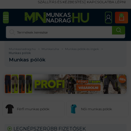
SZÁLLÍTÁS ÉS KÉZBESÍTÉS
KAPCSOLATBA LÉPNI
0
Munkasnadrag.hu
Munkaruha
Munkas pólók és ingek
Munkas pólók
Munkas pólók
Férfi munkas pólók
Női munkas pólók
LEGNÉPSZERŰBB FIZETŐSEK