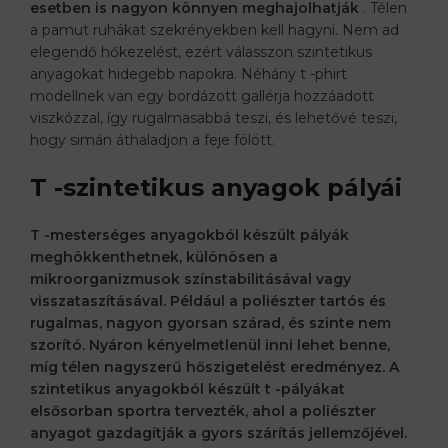
esetben is nagyon könnyen meghajolhatják
. Télen
a pamut ruhákat szekrényekben kell hagyni. Nem ad
elegendő hőkezelést, ezért válasszon szintetikus
anyagokat hidegebb napokra. Néhány t -phirt
modellnek van egy bordázott gallérja hozzáadott
viszkózzal, így rugalmasabbá teszi, és lehetővé teszi,
hogy simán áthaladjon a feje fölött.
T -szintetikus anyagok pályái
T -mesterséges anyagokból készült pályák
meghökkenthetnek, különösen a
mikroorganizmusok színstabilitásával vagy
visszataszításával. Például a poliészter tartós és
rugalmas, nagyon gyorsan szárad, és szinte nem
szorító. Nyáron kényelmetlenül inni lehet benne,
míg télen nagyszerű hőszigetelést eredményez. A
szintetikus anyagokból készült t -pályákat
elsősorban sportra tervezték, ahol a poliészter
anyagot gazdagítják a gyors szárítás jellemzőjével.