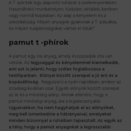
A T -péntek egy alapvető ruházat a szekrényeinkben.
Használható munkahelyen, túrázást, sétálást, kertben
vagy normál kopásban. Az alap a kényelem és a
sokoldalúság. Milyen anyagok gyakoriak a T -pályákra,
és milyen tulajdonságokat várhat el tőlük?
pamut t -phírok
A pamut egy ősi anyag, amely évszázadok óta van
velünk. Az
lágysággal és kényelemmel kiemelkedik,
ami azt is jelenti, hogy széles foglalkozása a
textiliparban
.
Előnyei között szerepel a jó erő és a
kopásállóság
. Nagyszerű a nyári napokban, amikor az
izzadság kiválóan szar. Egyéb előnyök között szerepel
az ár és a minőség arány. Annak ellenére, hogy a
pamut minőségi anyag, ára a legalacsonyabb.
Ugyanakkor, ha nem hagyhatjuk el az előnyöket,
meg kell ismerkednie a hátrányaival, amelyeket
minden bizonnyal a ruháiban tapasztalt. Az egyik az
a tény, hogy a pamut anyagokat a legrosszabb