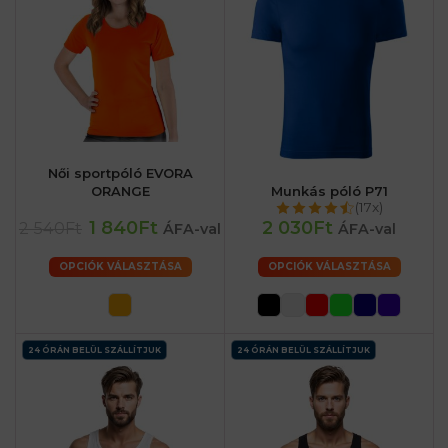
Női sportpóló EVORA
ORANGE
Munkás póló P71
(17x)
1 840Ft
2 030Ft
2 540Ft
ÁFA-val
ÁFA-val
OPCIÓK VÁLASZTÁSA
OPCIÓK VÁLASZTÁSA
24 ÓRÁN BELÜL SZÁLLÍTJUK
24 ÓRÁN BELÜL SZÁLLÍTJUK