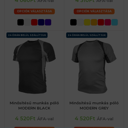
4 060Ft
4 310Ft
ÁFA-val
ÁFA-val
OPCIÓK VÁLASZTÁSA
OPCIÓK VÁLASZTÁSA
24 ÓRÁN BELÜL SZÁLLÍTJUK
24 ÓRÁN BELÜL SZÁLLÍTJUK
Minősítésű munkás póló
Minősítésű munkás póló
MODERN BLACK
MODERN GREY
4 520Ft
4 520Ft
ÁFA-val
ÁFA-val