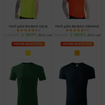
Férfi póló BILBAO GELB
Férfi póló BILBAO ORANGE
(2x)
(1x)
2 180Ft
2 180Ft
2 840Ft
2 840Ft
ÁFA-val
ÁFA-val
OPCIÓK VÁLASZTÁSA
OPCIÓK VÁLASZTÁSA