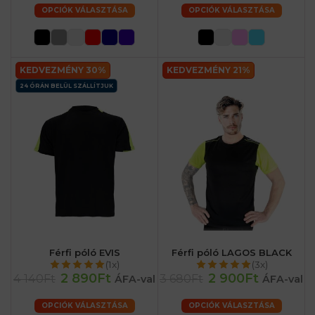
OPCIÓK VÁLASZTÁSA
OPCIÓK VÁLASZTÁSA
KEDVEZMÉNY 30%
KEDVEZMÉNY 21%
24 ÓRÁN BELÜL SZÁLLÍTJUK
Férfi póló EVIS
Férfi póló LAGOS BLACK
(1x)
(3x)
2 890Ft
2 900Ft
4 140Ft
3 680Ft
ÁFA-val
ÁFA-val
OPCIÓK VÁLASZTÁSA
OPCIÓK VÁLASZTÁSA