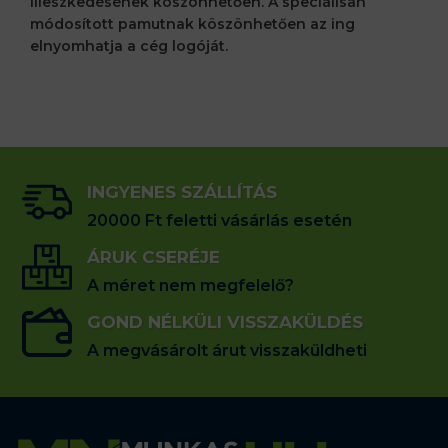
illeszkedésének köszönhetően. A speciálisan
módosított pamutnak köszönhetően az ing
elnyomhatja a cég logóját.
INGYENES SZÁLLÍTÁS
20000 Ft feletti vásárlás esetén
ÁRUK CSERÉJE
A méret nem megfelelő?
GOND NÉLKÜLI VISSZAKÜLDÉS
A megvásárolt árut visszaküldheti