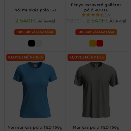
Fényvisszaverő galléros
Női munkás póló 133
póló ROUTE
(2x)
2 540Ft
2 540Ft
7 870Ft
ÁFA-val
ÁFA-val
OPCIÓK VÁLASZTÁSA
OPCIÓK VÁLASZTÁSA
KEDVEZMÉNY 16%
KEDVEZMÉNY 16%
Női munkás póló TED 160g
Munkás póló TED 160g