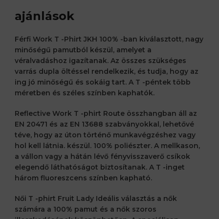
ajánlások
Férfi Work T -Phirt JKH
100% -ban kiválasztott, nagy
minőségű pamutból készül, amelyet a
véralvadáshoz igazítanak. Az összes szükséges
varrás dupla öltéssel rendelkezik, és tudja, hogy az
ing jó minőségű és sokáig tart. A T -péntek több
méretben és széles színben kaphatók.
Reflective Work T -phirt Route
összhangban áll az
EN 20471 és az EN 13688 szabványokkal, lehetővé
téve, hogy az úton történő munkavégzéshez vagy
hol kell látnia.
készül. 100% poliészter. A mellkason,
a vállon vagy a hátán lévő fényvisszaverő csíkok
elegendő láthatóságot biztosítanak. A T -inget
három fluoreszcens színben kapható.
Női T -phirt Fruit Lady
Ideális választás a nők
számára a 100% pamut és a nők szoros