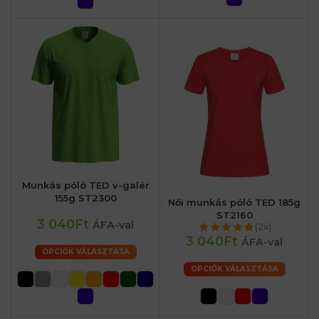
Munkás póló TED v-galér
155g ST2300
Női munkás póló TED 185g
ST2160
3 040Ft
ÁFA-val
(2x)
3 040Ft
ÁFA-val
OPCIÓK VÁLASZTÁSA
OPCIÓK VÁLASZTÁSA