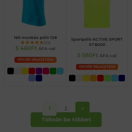
Női munkás póló 128
Sportpóló ACTIVE SPORT
(2x)
ST8000
5 460Ft
ÁFA-val
5 580Ft
ÁFA-val
OPCIÓK VÁLASZTÁSA
OPCIÓK VÁLASZTÁSA
1
2
>
Töltsön be többet