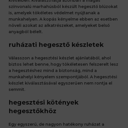
kivitelben. Kiválaszthatja azonban a magas
színvonalú marhahúsból készült
hegesztő blúzokat
is, amelyek tökéletes védelmet nyújtanak a
munkahelyen. A kopás kényelme ebben az esetben
növeli azokat az alkatrészeket, amelyeket belső
anyagból bélelt.
ruházati hegesztő készletek
Válasszon a hegesztési készlet ajánlatából, ahol
biztos lehet benne, hogy tökéletesen felszerelt lesz
a hegesztéshez mind a biztonság, mind a
munkahelyi kényelem szempontjából. A hegesztési
készlet kiválasztásával egyszerűen nem rontja el
semmit.
hegesztési kötények
hegesztőkhöz
Egy egyszerű, de nagyon hatékony ruházat a