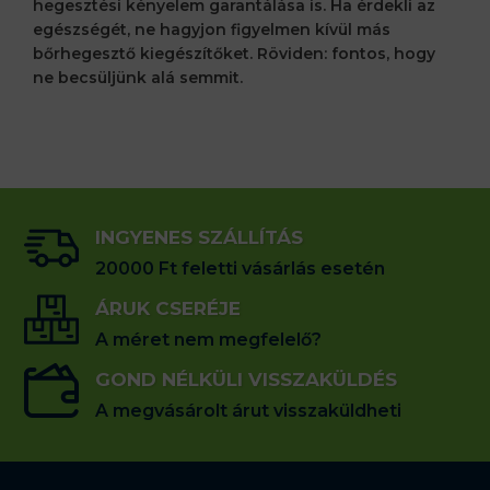
hegesztési kényelem garantálása is. Ha érdekli az
egészségét, ne hagyjon figyelmen kívül más
bőrhegesztő kiegészítőket. Röviden: fontos, hogy
ne becsüljünk alá semmit.
INGYENES SZÁLLÍTÁS
20000 Ft feletti vásárlás esetén
ÁRUK CSERÉJE
A méret nem megfelelő?
GOND NÉLKÜLI VISSZAKÜLDÉS
A megvásárolt árut visszaküldheti