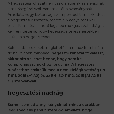
A hegesztési ruházat nemcsak magának az anyagnak
a minőségéről szól, hanem a több szabványnak is.
Amellett, hogy biztonsági szempontból támaszkodhat
a hegesztési ruházatra, megfelelő kényelmet kell
biztosítania, és a lehető legtöbb mozgási szabadságot
kell fenntartania, hogy képessége teljes mértékben
kitűnjön a hegesztésben.
Sok esetben ezeket meglehetősen nehéz kombinálni,
de ha valóban
minőségi hegesztő ruházatot választ,
akkor biztos lehet benne, hogy nem kell
kompromisszumokhoz fordulnia. A hegesztési
ruházathoz említsük meg a nem kielégíthetőség EN
11611: 2015 (A1 A2) és az EN ISO 11612: 2015 (A1 A2 B1
C1) szabványait.
hegesztési nadrág
Semmi sem ad annyi kényelmet, mint a derékban
lévő speciális pamut szerelők. Amellett, hogy