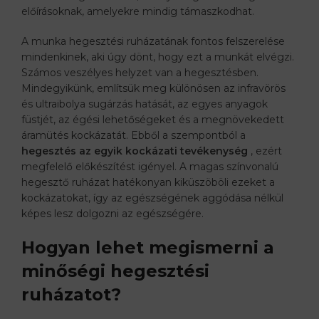
előírásoknak, amelyekre mindig támaszkodhat.
A munka hegesztési ruházatának fontos felszerelése
mindenkinek, aki úgy dönt, hogy ezt a munkát elvégzi.
Számos veszélyes helyzet van a hegesztésben.
Mindegyikünk, említsük meg különösen az infravörös
és ultraibolya sugárzás hatását, az egyes anyagok
füstjét, az égési lehetőségeket és a megnövekedett
áramütés kockázatát. Ebből a szempontból a
hegesztés az egyik kockázati tevékenység
, ezért
megfelelő előkészítést igényel. A magas színvonalú
hegesztő ruházat hatékonyan kiküszöböli ezeket a
kockázatokat, így az egészségének aggódása nélkül
képes lesz dolgozni az egészségére.
Hogyan lehet megismerni a
minőségi hegesztési
ruházatot?