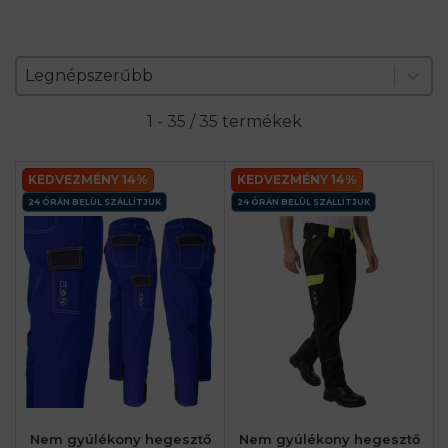
Zoradenie produktov
Sort content
Sort content
Legnépszerűbb
1 - 35 / 35 termékek
KEDVEZMÉNY 14%
KEDVEZMÉNY 14%
24 ÓRÁN BELÜL SZÁLLÍTJUK
24 ÓRÁN BELÜL SZÁLLÍTJUK
Nem gyúlékony hegesztő
Nem gyúlékony hegesztő