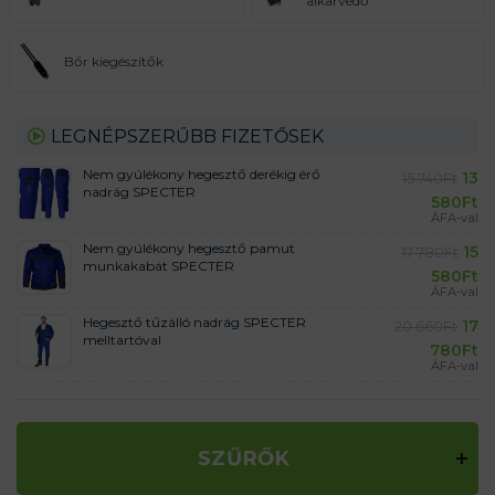
alkarvédő
Bőr kiegészítők
LEGNÉPSZERŰBB FIZETŐSEK
Nem gyúlékony hegesztő derékig érő
13
15 740
Ft
nadrág SPECTER
580
Ft
ÁFA-val
Nem gyúlékony hegesztő pamut
15
17 780
Ft
munkakabát SPECTER
580
Ft
ÁFA-val
Hegesztő tűzálló nadrág SPECTER
17
20 660
Ft
melltartóval
780
Ft
ÁFA-val
SZŰRŐK