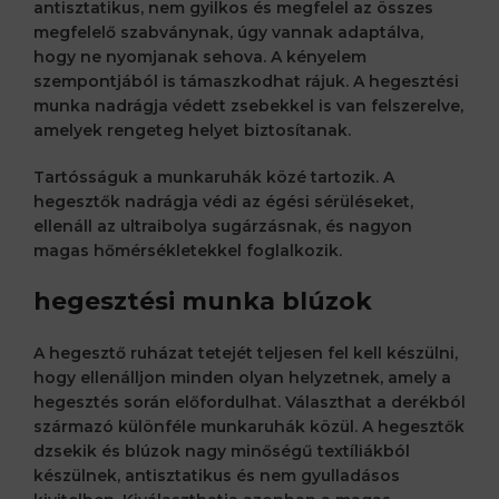
antisztatikus, nem gyilkos és megfelel az összes
megfelelő szabványnak, úgy vannak adaptálva,
hogy ne nyomjanak sehova. A kényelem
szempontjából is támaszkodhat rájuk. A hegesztési
munka nadrágja védett zsebekkel is van felszerelve,
amelyek rengeteg helyet biztosítanak.
Tartósságuk a munkaruhák közé tartozik. A
hegesztők nadrágja védi az égési sérüléseket,
ellenáll az ultraibolya sugárzásnak, és nagyon
magas hőmérsékletekkel foglalkozik.
hegesztési munka blúzok
A hegesztő ruházat tetejét teljesen fel kell készülni,
hogy ellenálljon minden olyan helyzetnek, amely a
hegesztés során előfordulhat. Választhat a derékból
származó különféle munkaruhák közül. A hegesztők
dzsekik és blúzok nagy minőségű textíliákból
készülnek, antisztatikus és nem gyulladásos