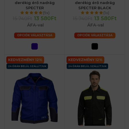
derékig érő nadrág
derékig érő nadrág
SPECTER
SPECTER BLACK
(9x)
(1x)
13 580Ft
13 580Ft
15 740Ft
15 740Ft
ÁFA-val
ÁFA-val
OPCIÓK VÁLASZTÁSA
OPCIÓK VÁLASZTÁSA
KEDVEZMÉNY 12%
KEDVEZMÉNY 12%
24 ÓRÁN BELÜL SZÁLLÍTJUK
24 ÓRÁN BELÜL SZÁLLÍTJUK