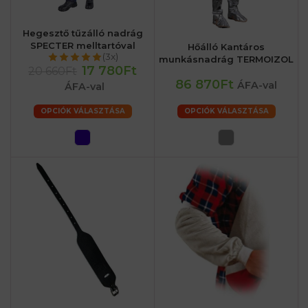
Hegesztő tűzálló nadrág
SPECTER melltartóval
Hőálló Kantáros
(3x)
munkásnadrág TERMOIZOL
17 780Ft
20 660Ft
86 870Ft
ÁFA-val
ÁFA-val
OPCIÓK VÁLASZTÁSA
OPCIÓK VÁLASZTÁSA