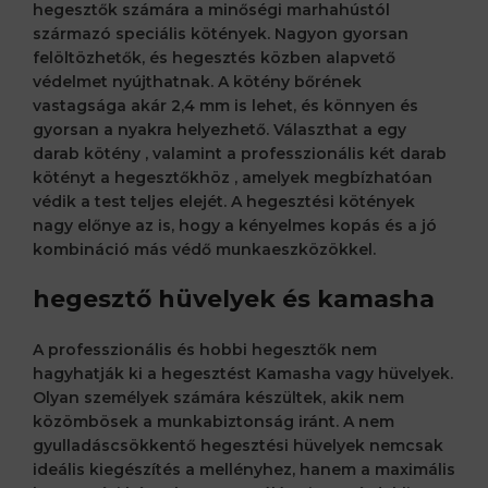
hegesztők számára a minőségi marhahústól
származó speciális kötények. Nagyon gyorsan
felöltözhetők, és hegesztés közben alapvető
védelmet nyújthatnak. A kötény bőrének
vastagsága akár 2,4 mm is lehet, és könnyen és
gyorsan a nyakra helyezhető. Választhat a
egy
darab kötény
, valamint a professzionális
két darab
kötényt a hegesztőkhöz
, amelyek megbízhatóan
védik a test teljes elejét. A hegesztési kötények
nagy előnye az is, hogy a kényelmes kopás és a jó
kombináció más védő munkaeszközökkel.
hegesztő hüvelyek és kamasha
A professzionális és hobbi hegesztők nem
hagyhatják ki a hegesztést Kamasha vagy hüvelyek.
Olyan személyek számára készültek, akik nem
közömbösek a munkabiztonság iránt. A
nem
gyulladáscsökkentő hegesztési hüvelyek
nemcsak
ideális kiegészítés a mellényhez, hanem a maximális