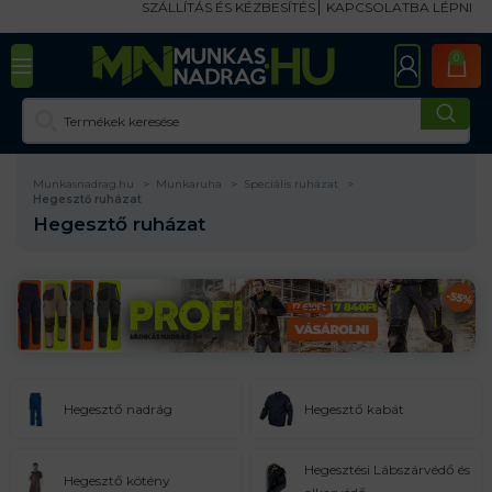
SZÁLLÍTÁS ÉS KÉZBESÍTÉS
KAPCSOLATBA LÉPNI
0
Munkasnadrag.hu
Munkaruha
Speciális ruházat
Hegesztő ruházat
Hegesztő ruházat
Hegesztő nadrág
Hegesztő kabát
Hegesztési Lábszárvédő és
Hegesztő kötény