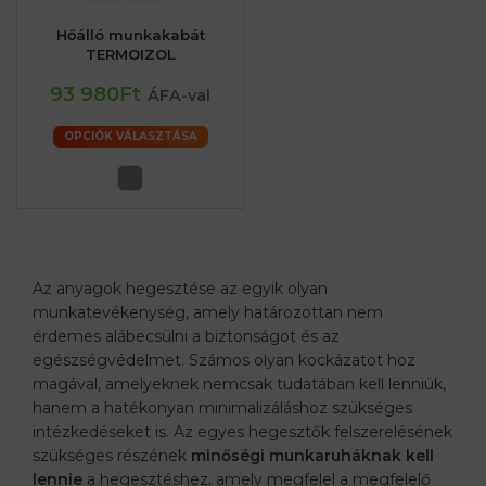
Hőálló munkakabát
TERMOIZOL
93 980Ft
ÁFA-val
OPCIÓK VÁLASZTÁSA
Az anyagok hegesztése az egyik olyan
munkatevékenység, amely határozottan nem
érdemes alábecsülni a biztonságot és az
egészségvédelmet. Számos olyan kockázatot hoz
magával, amelyeknek nemcsak tudatában kell lenniük,
hanem a hatékonyan minimalizáláshoz szükséges
intézkedéseket is. Az egyes hegesztők felszerelésének
szükséges részének
minőségi munkaruháknak kell
lennie
a hegesztéshez, amely megfelel a megfelelő