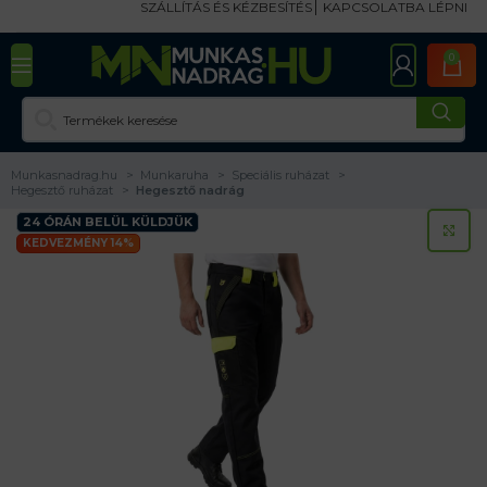
SZÁLLÍTÁS ÉS KÉZBESÍTÉS
KAPCSOLATBA LÉPNI
0
Munkasnadrag.hu
Munkaruha
Speciális ruházat
Hegesztő ruházat
Hegesztő nadrág
24 ÓRÁN BELÜL KÜLDJÜK
KA
KEDVEZMÉNY 14%