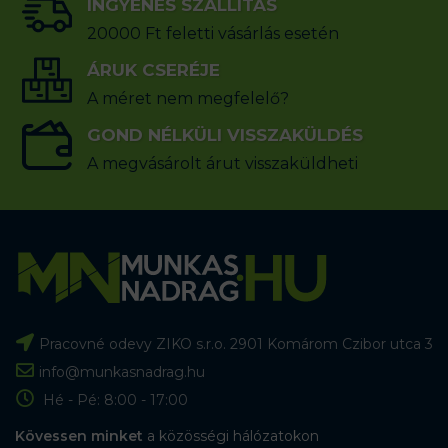
INGYENES SZÁLLÍTÁS
20000 Ft feletti vásárlás esetén
ÁRUK CSERÉJE
A méret nem megfelelő?
GOND NÉLKÜLI VISSZAKÜLDÉS
A megvásárolt árut visszaküldheti
Pracovné odevy ZIKO s.r.o. 2901 Komárom Czibor utca 3
info@munkasnadrag.hu
Hé - Pé: 8:00 - 17:00
Kövessen minket
a közösségi hálózatokon