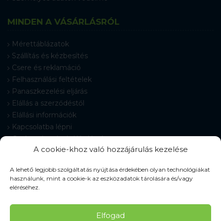
MINDEN A VÁSÁRLÁSRÓL
Mérettáblázatok
Szállítás és kézbesítés
Csere és reklamáció
Felhasználási feltételek
Panaszkezelési eljárás
Elállás a szerződéstől
Elállási információk
Kapcsolatba lépni
Gyakran Ismételt Kérdések
A cookie-khoz való hozzájárulás kezelése
Cookie-beállítások
A lehető legjobb szolgáltatás nyújtása érdekében olyan technológiákat
használunk, mint a cookie-k az eszközadatok tárolására és/vagy
eléréséhez.
© 2026 Pracovné odevy ZIKO s. r. o., minden jog fenntartva.
Elfogad