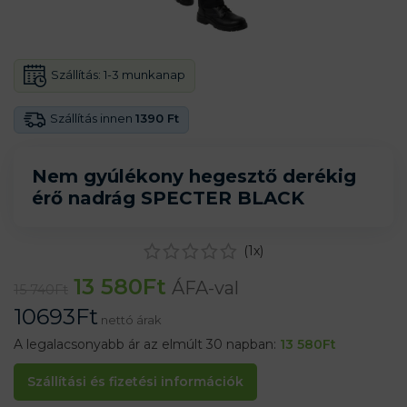
Szállítás:
1-3 munkanap
Szállítás innen
1390 Ft
Nem gyúlékony hegesztő derékig
érő nadrág SPECTER BLACK
(
1
x)
13 580
Ft
ÁFA-val
15 740
Ft
10693
Ft
nettó árak
A legalacsonyabb ár az elmúlt 30 napban:
13 580
Ft
Szállítási és fizetési információk