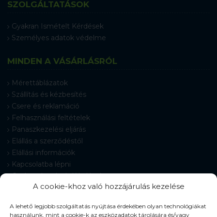
SZOLGÁLTATÁSOK
Gyakran Ismételt Kérdések
Személyes adatok védelme
MINDEN A VÁSÁRLÁSRÓL
Mérettáblázatok
Szállítás és kézbesítés
Csere és reklamáció
Felhasználási feltételek
Panaszkezelési eljárás
Elállás a szerződéstől
Elállási információk
Kapcsolatba lépni
Gyakran Ismételt Kérdések
A cookie-khoz való hozzájárulás kezelése
Cookie-beállítások
A lehető legjobb szolgáltatás nyújtása érdekében olyan technológiákat
használunk, mint a cookie-k az eszközadatok tárolására és/vagy