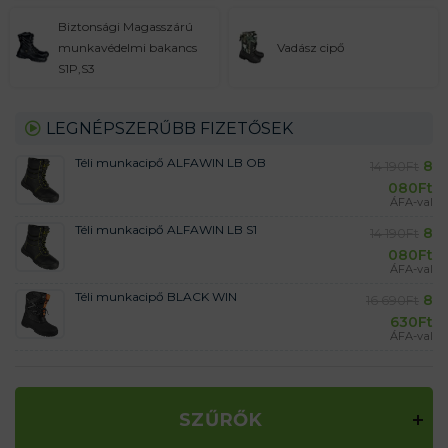
Biztonsági Magasszárú
munkavédelmi bakancs
Vadász cipő
S1P,S3
LEGNÉPSZERŰBB FIZETŐSEK
Téli munkacipő ALFAWIN LB OB
8
14 190
Ft
080
Ft
ÁFA-val
Téli munkacipő ALFAWIN LB S1
8
14 190
Ft
080
Ft
ÁFA-val
Téli munkacipő BLACK WIN
8
16 690
Ft
630
Ft
ÁFA-val
SZŰRŐK