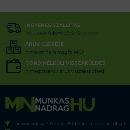
INGYENES SZÁLLÍTÁS
20000 Ft feletti vásárlás esetén
ÁRUK CSERÉJE
A méret nem megfelelő?
GOND NÉLKÜLI VISSZAKÜLDÉS
A megvásárolt árut visszaküldheti
Pracovné odevy ZIKO s.r.o. 2901 Komárom Czibor utca 3