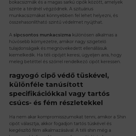
bokacsizmák és a magas sarkú cipők között, amelyek
szinte a térdnél végződnek. A szituárius
munkacsizmákat könnyebben fel lehet helyezni, és
összehasonlítható szintű védelmet nyújthat.
A
sípcsontos munkacsizma
különösen alkalmas a
hűvösebb környezetre, amikor nagy szigetelő
tulajdonságaik és megnövekedett ellenállásuk
kiemelkedik. Ha téli cipőjét keresi, ügyeljen arra, hogy
meleg betéttel és szőrrel rendelkező cipőt keressen.
ragyogó cipő védő tüskével,
különféle tanúsított
specifikációkkal vagy tartós
csúcs- és fém részletekkel
Ha nem akar kompromisszumokat tenni, amikor a Shin
cipőt választja, akkor fogadjon tartós tüskével és
kiegészítő fém alkalmazásával. A téli shin még a