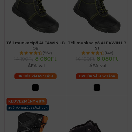
Téli munkacipő ALFAWIN LB
Téli munkacipő ALFAWIN LB
OB
S1
(56x)
(14x)
8 080Ft
8 080Ft
14 190Ft
14 190Ft
ÁFA-val
ÁFA-val
OPCIÓK VÁLASZTÁSA
OPCIÓK VÁLASZTÁSA
KEDVEZMÉNY 48%
24 ÓRÁN BELÜL SZÁLLÍTJUK