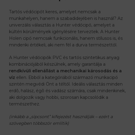
Tartós védőcipőt keres, amelyet nemcsak a
munkahelyen, hanem a szabadidejében is használ? Az
univerzális választás a Hunter védőcipő, amelyet a
kültéri körülmények igénylésére terveztek. A Hunter
Holen cipő nemcsak funkcionális, hanem stílusos is, és
mindenki értékeli, aki nem fél a durva természettől.
A Hunter védőcipők PVC és tartós szintetikus anyag
kombinációjából készülnek, amely garantálja a
rendkívüli ellenállást a mechanikai károsodás és a
víz
ellen. Ebből a kategóriából származó munkacipő
szintén megvédi Önt a téltől. Ideális választás minden
erdõ, halász, égõ és vadász számára, csak mindenkinek,
aki dolgozik vagy hobbi, szorosan kapcsolódik a
természethez.
(inkább a „sípcsont” kifejezést használják – ezért a
szövegben többször említik)