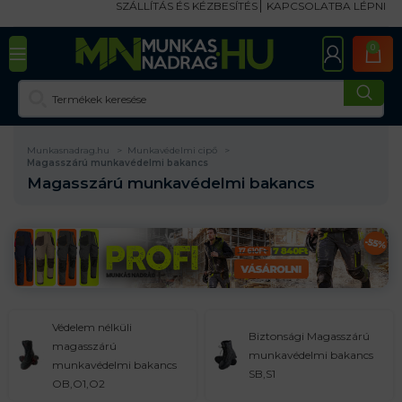
SZÁLLÍTÁS ÉS KÉZBESÍTÉS
KAPCSOLATBA LÉPNI
0
Munkasnadrag.hu
Munkavédelmi cipő
Magasszárú munkavédelmi bakancs
Magasszárú munkavédelmi bakancs
Védelem nélküli
Biztonsági Magasszárú
magasszárú
munkavédelmi bakancs
munkavédelmi bakancs
SB,S1
OB,O1,O2