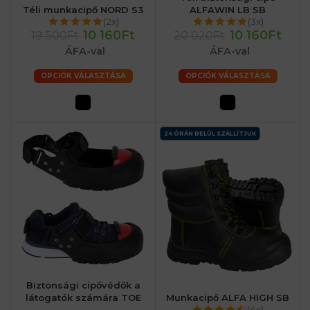
Téli munkacipő NORD S3
ALFAWIN LB SB
(2x)
(3x)
10 160Ft
10 160Ft
19 500Ft
20 020Ft
ÁFA-val
ÁFA-val
OPCIÓK VÁLASZTÁSA
OPCIÓK VÁLASZTÁSA
24 ÓRÁN BELÜL SZÁLLÍTJUK
Biztonsági cipővédők a
látogatók számára TOE
Munkacipő ALFA HIGH SB
(4x)