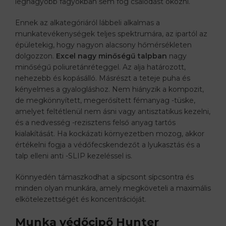
legnagyobb fagyokban sem fog csalódást okozni.
Ennek az alkategóriáról lábbeli alkalmas a
munkatevékenységek teljes spektrumára, az ipartól az
épületekig, hogy nagyon alacsony hőmérsékleten
dolgozzon.
Excel nagy minőségű talpban
nagy
minőségű poliuretánréteggel. Az alja határozott,
nehezebb és kopásálló. Másrészt a teteje puha és
kényelmes a gyalogláshoz. Nem hiányzik a kompozit,
de megkönnyített, megerősített fémanyag -tüske,
amelyet feltétlenül nem ásni vagy antisztatikus kezelni,
és a nedvesség -rezisztens felső anyag tartós
kialakítását. Ha kockázati környezetben mozog, akkor
értékelni fogja a védőfecskendezőt a lyukasztás és a
talp elleni anti -SLIP kezeléssel is.
Könnyedén támaszkodhat a sípcsont sípcsontra és
minden olyan munkára, amely megköveteli a maximális
elkötelezettségét és koncentrációját.
Munka védőcipő Hunter