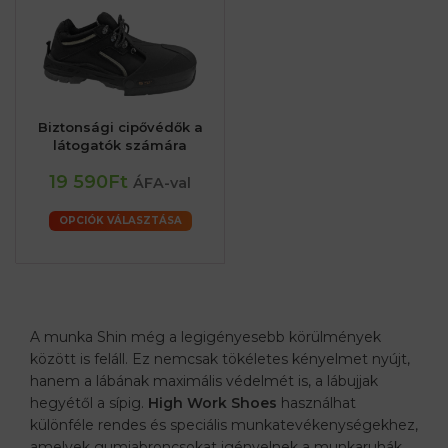
Biztonsági cipővédők a
látogatók számára
19 590Ft
ÁFA-val
OPCIÓK VÁLASZTÁSA
A munka Shin még a legigényesebb körülmények
között is feláll. Ez nemcsak tökéletes kényelmet nyújt,
hanem a lábának maximális védelmét is, a lábujjak
hegyétől a sípig.
High Work Shoes
használhat
különféle rendes és speciális munkatevékenységekhez,
amelyek gumiabroncsokat igényelnek a munkaruhák