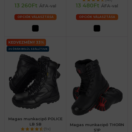
13 260Ft
13 480Ft
ÁFA-val
ÁFA-val
OPCIÓK VÁLASZTÁSA
OPCIÓK VÁLASZTÁSA
KEDVEZMÉNY 33%
24 ÓRÁN BELÜL SZÁLLÍTJUK
Magas munkacipő POLICE
LB SB
Magas munkacipő THORN
(9x)
S1P