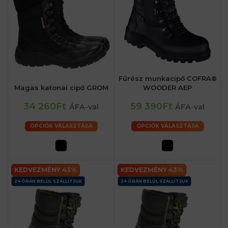
Fűrész munkacipő COFRA®
Magas katonai cipő GROM
WOODER AEP
34 260Ft
59 390Ft
ÁFA-val
ÁFA-val
OPCIÓK VÁLASZTÁSA
OPCIÓK VÁLASZTÁSA
KEDVEZMÉNY 43%
KEDVEZMÉNY 43%
24 ÓRÁN BELÜL SZÁLLÍTJUK
24 ÓRÁN BELÜL SZÁLLÍTJUK