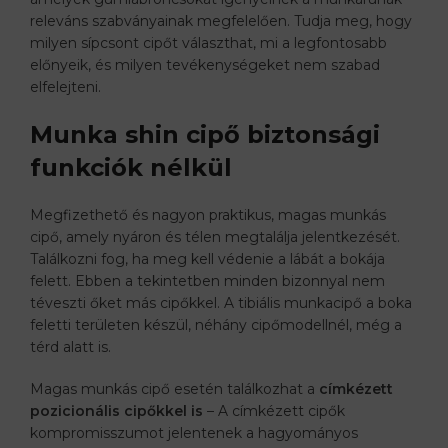
releváns szabványainak megfelelően. Tudja meg, hogy
milyen sípcsont cipőt választhat, mi a legfontosabb
előnyeik, és milyen tevékenységeket nem szabad
elfelejteni.
Munka shin cipő biztonsági
funkciók nélkül
Megfizethető és nagyon praktikus, magas munkás
cipő, amely nyáron és télen megtalálja jelentkezését.
Találkozni fog, ha meg kell védenie a lábát a bokája
felett. Ebben a tekintetben minden bizonnyal nem
téveszti őket más cipőkkel. A tibiális munkacipő a boka
feletti területen készül, néhány cipőmodellnél, még a
térd alatt is.
Magas munkás cipő esetén találkozhat a
címkézett
pozicionális cipőkkel is
– A címkézett cipők
kompromisszumot jelentenek a hagyományos