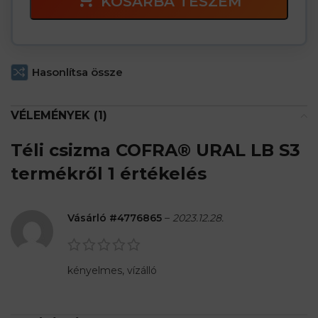
KOSÁRBA TESZEM
Hasonlítsa össze
VÉLEMÉNYEK (1)
Téli csizma COFRA® URAL LB S3
termékről 1 értékelés
Vásárló #4776865
–
2023.12.28.
kényelmes, vízálló