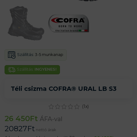
Szállítás:
3-5 munkanap
Szállítás:
INGYENES!
Téli csizma COFRA® URAL LB S3
(
1
x)
26 450
Ft
ÁFA-val
20827
Ft
nettó árak