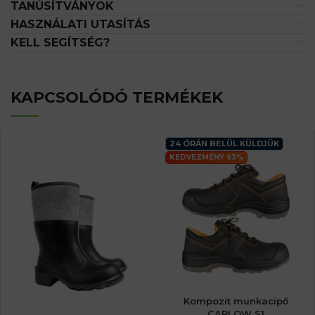
TANÚSÍTVÁNYOK
HASZNÁLATI UTASÍTÁS
KELL SEGÍTSÉG?
KAPCSOLÓDÓ TERMÉKEK
24 ÓRÁN BELÜL KÜLDJÜK
KEDVEZMÉNY 63%
Kompozit munkacipő
CARLOW S1