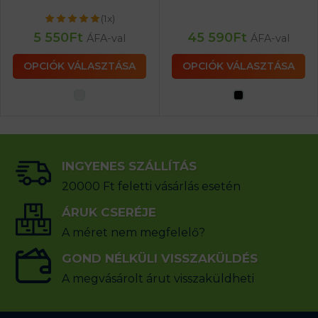
(1x)
5 550
Ft
45 590
Ft
ÁFA-val
ÁFA-val
OPCIÓK VÁLASZTÁSA
OPCIÓK VÁLASZTÁSA
INGYENES SZÁLLÍTÁS
20000 Ft feletti vásárlás esetén
ÁRUK CSERÉJE
A méret nem megfelelő?
GOND NÉLKÜLI VISSZAKÜLDÉS
A megvásárolt árut visszaküldheti