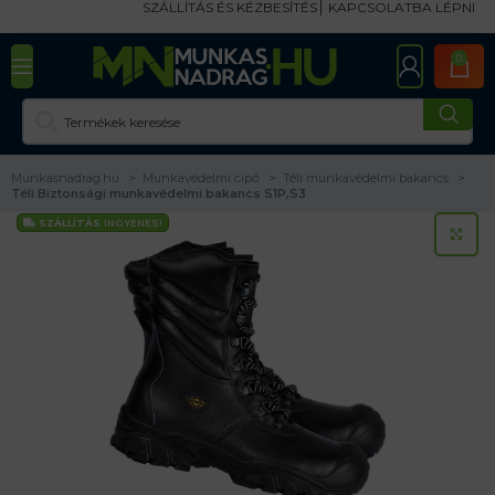
SZÁLLÍTÁS ÉS KÉZBESÍTÉS
KAPCSOLATBA LÉPNI
0
Munkasnadrag.hu
Munkavédelmi cipő
Téli munkavédelmi bakancs
Téli Biztonsági munkavédelmi bakancs S1P,S3
SZÁLLÍTÁS
INGYENES!
KA