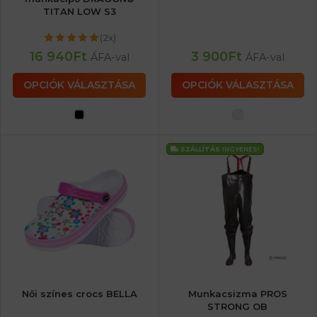
TITAN LOW S3
(2x)
16 940
Ft
3 900
Ft
ÁFA-val
ÁFA-val
OPCIÓK VÁLASZTÁSA
OPCIÓK VÁLASZTÁSA
SZÁLLÍTÁS
INGYENES!
Női színes crocs BELLA
Munkacsizma PROS
STRONG OB