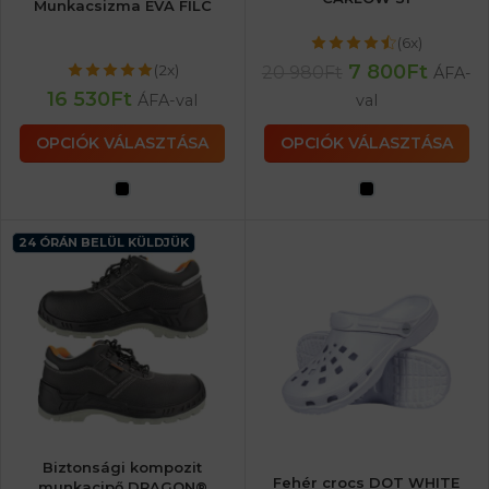
Munkacsizma EVA FILC
(6x)
7 800
Ft
(2x)
20 980
Ft
ÁFA-
16 530
Ft
ÁFA-val
val
OPCIÓK VÁLASZTÁSA
OPCIÓK VÁLASZTÁSA
24 ÓRÁN BELÜL KÜLDJÜK
Biztonsági kompozit
Fehér crocs DOT WHITE
munkacipő DRAGON®