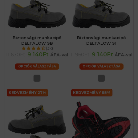
Biztonsági munkacipő
Biztonsági munkacipő
DELTALOW SB
DELTALOW S1
(3x)
9 140Ft
9 140Ft
11 670Ft
11 960Ft
ÁFA-val
ÁFA-val
OPCIÓK VÁLASZTÁSA
OPCIÓK VÁLASZTÁSA
KEDVEZMÉNY 27%
KEDVEZMÉNY 58%