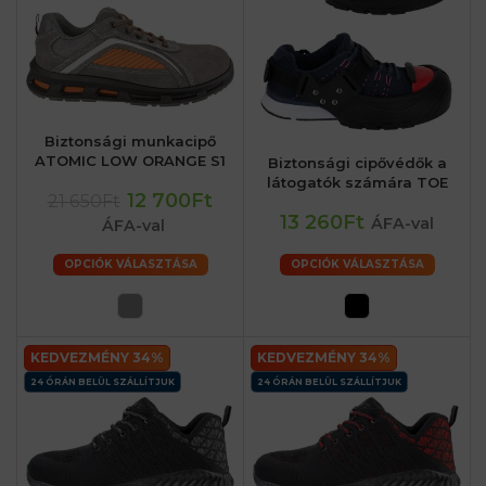
Biztonsági munkacipő
ATOMIC LOW ORANGE S1
Biztonsági cipővédők a
látogatók számára TOE
12 700Ft
21 650Ft
13 260Ft
ÁFA-val
ÁFA-val
OPCIÓK VÁLASZTÁSA
OPCIÓK VÁLASZTÁSA
KEDVEZMÉNY 34%
KEDVEZMÉNY 34%
24 ÓRÁN BELÜL SZÁLLÍTJUK
24 ÓRÁN BELÜL SZÁLLÍTJUK