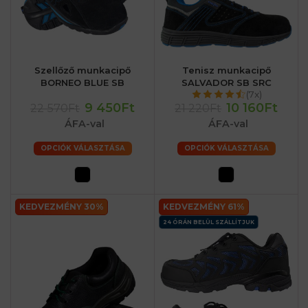
Szellőző munkacipő
Tenisz munkacipő
BORNEO BLUE SB
SALVADOR SB SRC
(7x)
9 450Ft
10 160Ft
22 570Ft
21 220Ft
ÁFA-val
ÁFA-val
OPCIÓK VÁLASZTÁSA
OPCIÓK VÁLASZTÁSA
KEDVEZMÉNY 30%
KEDVEZMÉNY 61%
24 ÓRÁN BELÜL SZÁLLÍTJUK