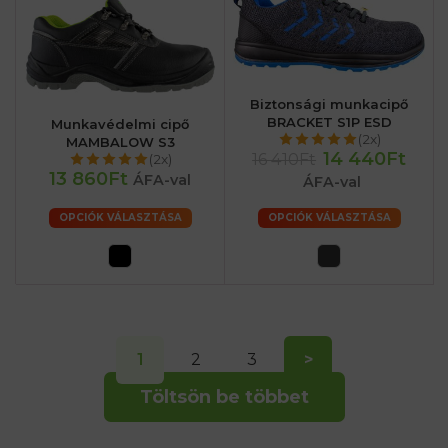
Biztonsági munkacipő
BRACKET S1P ESD
Munkavédelmi cipő
(2x)
MAMBALOW S3
14 440Ft
16 410Ft
(2x)
13 860Ft
ÁFA-val
ÁFA-val
OPCIÓK VÁLASZTÁSA
OPCIÓK VÁLASZTÁSA
1
2
3
>
Töltsön be többet