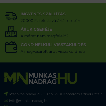
INGYENES SZÁLLÍTÁS
20000 Ft feletti vásárlás esetén
ÁRUK CSERÉJE
A méret nem megfelelő?
GOND NÉLKÜLI VISSZAKÜLDÉS
A megvásárolt árut visszaküldheti
Pracovné odevy ZIKO s.r.o. 2901 Komárom Czibor utca 3
info@munkasnadrag.hu