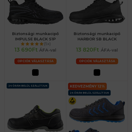
Biztonsági munkacipő
Biztonsági munkacipő
IMPULSE BLACK S1P
HARBOR SB BLACK
(5x)
13 690Ft
13 820Ft
ÁFA-val
ÁFA-val
OPCIÓK VÁLASZTÁSA
OPCIÓK VÁLASZTÁSA
KEDVEZMÉNY 12%
24 ÓRÁN BELÜL SZÁLLÍTJUK
24 ÓRÁN BELÜL SZÁLLÍTJUK