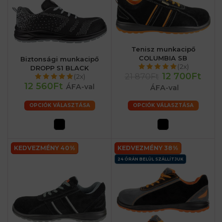
Tenisz munkacipő
COLUMBIA SB
Biztonsági munkacipő
(2x)
DROPP S1 BLACK
12 700Ft
21 870Ft
(2x)
12 560Ft
ÁFA-val
ÁFA-val
OPCIÓK VÁLASZTÁSA
OPCIÓK VÁLASZTÁSA
KEDVEZMÉNY 40%
KEDVEZMÉNY 38%
24 ÓRÁN BELÜL SZÁLLÍTJUK