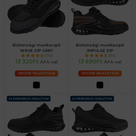
Biztonsági munkacipő
Biztonsági munkacipő
WAVE S1P GREY
IMPULSE S1P
(11x)
(9x)
13 320Ft
13 690Ft
ÁFA-val
ÁFA-val
OPCIÓK VÁLASZTÁSA
OPCIÓK VÁLASZTÁSA
24 ÓRÁN BELÜL SZÁLLÍTJUK
24 ÓRÁN BELÜL SZÁLLÍTJUK