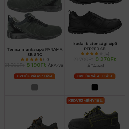
Irodai biztonsági cipő
PEPPER SB
Tenisz munkacipő PANAMA
(1x)
SB SRC
8 270Ft
21 700Ft
(1x)
8 190Ft
21 500Ft
ÁFA-val
ÁFA-val
OPCIÓK VÁLASZTÁSA
OPCIÓK VÁLASZTÁSA
KEDVEZMÉNY 18%