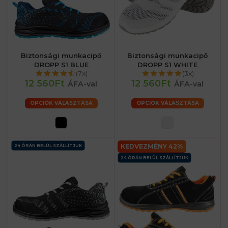
Biztonsági munkacipő
Biztonsági munkacipő
DROPP S1 BLUE
DROPP S1 WHITE
(7x)
(3x)
12 560Ft
12 560Ft
ÁFA-val
ÁFA-val
OPCIÓK VÁLASZTÁSA
OPCIÓK VÁLASZTÁSA
KEDVEZMÉNY 42%
24 ÓRÁN BELÜL SZÁLLÍTJUK
24 ÓRÁN BELÜL SZÁLLÍTJUK