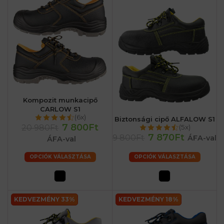
Kompozit munkacipő
CARLOW S1
(6x)
Biztonsági cipő ALFALOW S1
7 800Ft
20 980Ft
(5x)
7 870Ft
9 800Ft
ÁFA-val
ÁFA-val
OPCIÓK VÁLASZTÁSA
OPCIÓK VÁLASZTÁSA
KEDVEZMÉNY 33%
KEDVEZMÉNY 18%