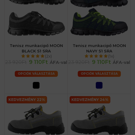
Tenisz munkacipő MOON
Tenisz munkacipő MOON
BLACK S1 SRA
NAVY S1 SRA
(2x)
(1x)
9 110Ft
9 110Ft
23 920Ft
23 920Ft
ÁFA-val
ÁFA-val
OPCIÓK VÁLASZTÁSA
OPCIÓK VÁLASZTÁSA
KEDVEZMÉNY 22%
KEDVEZMÉNY 24%