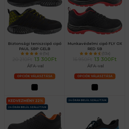
Biztonsági teniszcipő cipő
Munkavédelmi cipő FLY OX
PAUL SBP GELB
RED SB
(1x)
(13x)
13 300Ft
13 300Ft
20 210Ft
16 950Ft
ÁFA-val
ÁFA-val
OPCIÓK VÁLASZTÁSA
OPCIÓK VÁLASZTÁSA
KEDVEZMÉNY 22%
24 ÓRÁN BELÜL SZÁLLÍTJUK
24 ÓRÁN BELÜL SZÁLLÍTJUK