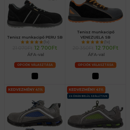
Tenisz munkacipő
Tenisz munkacipő PERU SB
VENEZUELA SB
(1x)
(1x)
12 700Ft
12 700Ft
21 070Ft
20 350Ft
ÁFA-val
ÁFA-val
OPCIÓK VÁLASZTÁSA
OPCIÓK VÁLASZTÁSA
KEDVEZMÉNY 41%
KEDVEZMÉNY 41%
24 ÓRÁN BELÜL SZÁLLÍTJUK