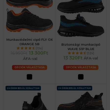
Munkavédelmi cipő FLY OX
ORANGE SB
Biztonsági munkacipő
(19x)
WAVE S1P BLUE
13 300Ft
16 950Ft
(12x)
13 320Ft
ÁFA-val
ÁFA-val
OPCIÓK VÁLASZTÁSA
OPCIÓK VÁLASZTÁSA
24 ÓRÁN BELÜL SZÁLLÍTJUK
24 ÓRÁN BELÜL SZÁLLÍTJUK