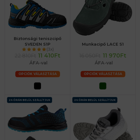
Biztonsági teniszcipő
SVEDEN S1P
Munkacipő LACE S1
(3x)
11 410Ft
11 970Ft
22 810Ft
16 050Ft
ÁFA-val
ÁFA-val
OPCIÓK VÁLASZTÁSA
OPCIÓK VÁLASZTÁSA
24 ÓRÁN BELÜL SZÁLLÍTJUK
24 ÓRÁN BELÜL SZÁLLÍTJUK