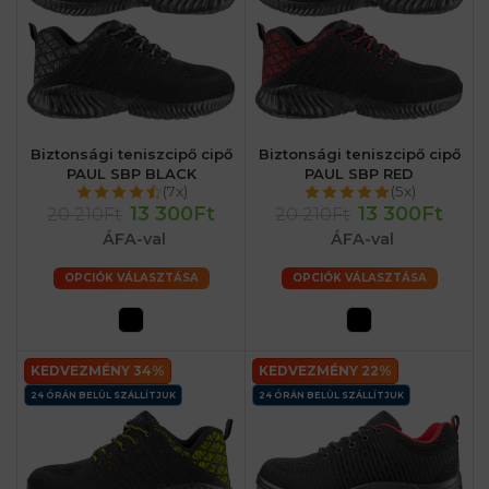
Biztonsági teniszcipő cipő
Biztonsági teniszcipő cipő
PAUL SBP BLACK
PAUL SBP RED
(7x)
(5x)
13 300Ft
13 300Ft
20 210Ft
20 210Ft
ÁFA-val
ÁFA-val
OPCIÓK VÁLASZTÁSA
OPCIÓK VÁLASZTÁSA
KEDVEZMÉNY 34%
KEDVEZMÉNY 22%
24 ÓRÁN BELÜL SZÁLLÍTJUK
24 ÓRÁN BELÜL SZÁLLÍTJUK