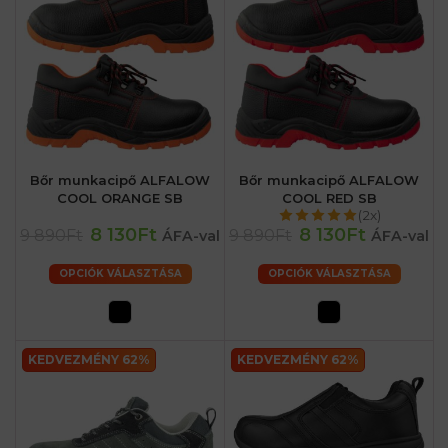
Bőr munkacipő ALFALOW
Bőr munkacipő ALFALOW
COOL ORANGE SB
COOL RED SB
(2x)
8 130Ft
8 130Ft
9 890Ft
9 890Ft
ÁFA-val
ÁFA-val
OPCIÓK VÁLASZTÁSA
OPCIÓK VÁLASZTÁSA
KEDVEZMÉNY 62%
KEDVEZMÉNY 62%