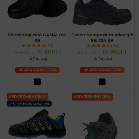
Biztonsági cipő GAMALOW
Tenisz kompozit munkacipő
SB
BELGIA SB
(2x)
(2x)
10 800Ft
10 960Ft
15 420Ft
28 090Ft
ÁFA-val
ÁFA-val
OPCIÓK VÁLASZTÁSA
OPCIÓK VÁLASZTÁSA
KEDVEZMÉNY 50%
KEDVEZMÉNY 25%
24 ÓRÁN BELÜL SZÁLLÍTJUK