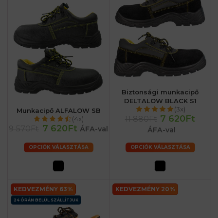
Biztonsági munkacipő
DELTALOW BLACK S1
(3x)
Munkacipő ALFALOW SB
7 620Ft
11 880Ft
(4x)
7 620Ft
9 570Ft
ÁFA-val
ÁFA-val
OPCIÓK VÁLASZTÁSA
OPCIÓK VÁLASZTÁSA
KEDVEZMÉNY 63%
KEDVEZMÉNY 20%
24 ÓRÁN BELÜL SZÁLLÍTJUK