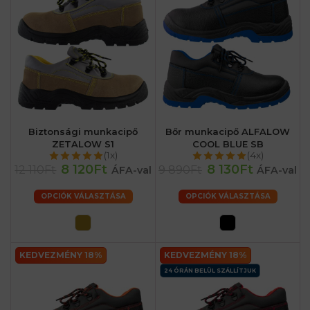
Biztonsági munkacipő
Bőr munkacipő ALFALOW
ZETALOW S1
COOL BLUE SB
(1x)
(4x)
8 120Ft
8 130Ft
12 110Ft
9 890Ft
ÁFA-val
ÁFA-val
OPCIÓK VÁLASZTÁSA
OPCIÓK VÁLASZTÁSA
KEDVEZMÉNY 18%
KEDVEZMÉNY 18%
24 ÓRÁN BELÜL SZÁLLÍTJUK