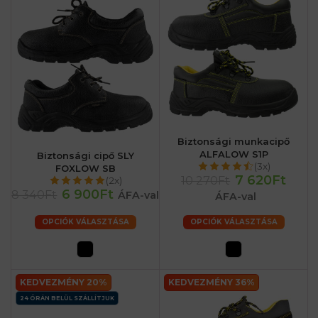
Biztonsági munkacipő
ALFALOW S1P
Biztonsági cipő SLY
(3x)
FOXLOW SB
7 620Ft
10 270Ft
(2x)
6 900Ft
8 340Ft
ÁFA-val
ÁFA-val
OPCIÓK VÁLASZTÁSA
OPCIÓK VÁLASZTÁSA
KEDVEZMÉNY 20%
KEDVEZMÉNY 36%
24 ÓRÁN BELÜL SZÁLLÍTJUK