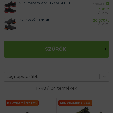
Munkavédelmi cipő FLY OX RED SB
13
16 950
Ft
300
Ft
ÁFA-val
Munkacipő RENY SB
20 570
Ft
ÁFA-val
SZŰRŐK
Zoradenie produktov
Sort content
Sort content
Legnépszerűbb
1 - 48 / 134 termékek
KEDVEZMÉNY 17%
KEDVEZMÉNY 26%