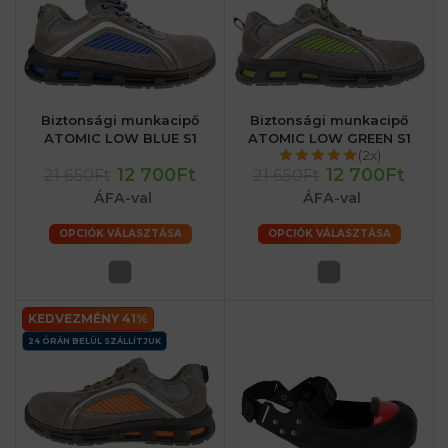
Biztonsági munkacipő
Biztonsági munkacipő
ATOMIC LOW BLUE S1
ATOMIC LOW GREEN S1
(2x)
12 700Ft
12 700Ft
21 650Ft
21 650Ft
ÁFA-val
ÁFA-val
OPCIÓK VÁLASZTÁSA
OPCIÓK VÁLASZTÁSA
KEDVEZMÉNY 41%
24 ÓRÁN BELÜL SZÁLLÍTJUK