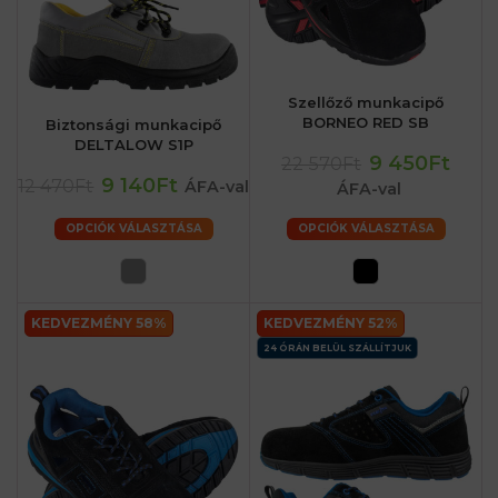
Szellőző munkacipő
BORNEO RED SB
Biztonsági munkacipő
DELTALOW S1P
9 450Ft
22 570Ft
9 140Ft
12 470Ft
ÁFA-val
ÁFA-val
OPCIÓK VÁLASZTÁSA
OPCIÓK VÁLASZTÁSA
KEDVEZMÉNY 58%
KEDVEZMÉNY 52%
24 ÓRÁN BELÜL SZÁLLÍTJUK