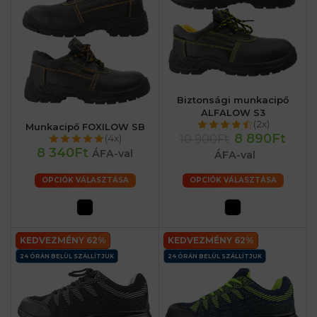
Biztonsági munkacipő
ALFALOW S3
(2x)
Munkacipő FOXILOW SB
8 890Ft
10 900Ft
(4x)
8 340Ft
ÁFA-val
ÁFA-val
OPCIÓK VÁLASZTÁSA
OPCIÓK VÁLASZTÁSA
KEDVEZMÉNY 62%
KEDVEZMÉNY 62%
24 ÓRÁN BELÜL SZÁLLÍTJUK
24 ÓRÁN BELÜL SZÁLLÍTJUK