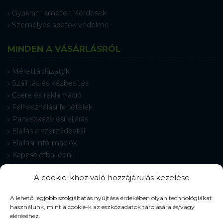
Gyakran Ismételt Kérdések
Személyes adatok védelme
MINDEN A VÁSÁRLÁSRÓL
Mérettáblázatok
Szállítás és kézbesítés
Csere és reklamáció
Felhasználási feltételek
Panaszkezelési eljárás
Elállás a szerződéstől
Elállási információk
Kapcsolatba lépni
Gyakran Ismételt Kérdések
A cookie-khoz való hozzájárulás kezelése
Cookie-beállítások
A lehető legjobb szolgáltatás nyújtása érdekében olyan technológiákat
használunk, mint a cookie-k az eszközadatok tárolására és/vagy
eléréséhez.