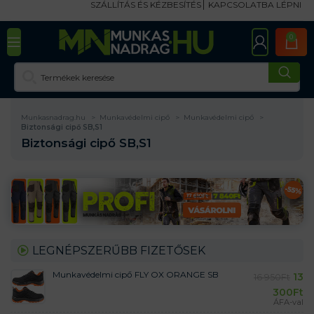
SZÁLLÍTÁS ÉS KÉZBESÍTÉS
KAPCSOLATBA LÉPNI
0
Munkasnadrag.hu
Munkavédelmi cipő
Munkavédelmi cipő
Biztonsági cipő SB,S1
Biztonsági cipő SB,S1
LEGNÉPSZERŰBB FIZETŐSEK
Munkavédelmi cipő FLY OX ORANGE SB
13
16 950
Ft
300
Ft
ÁFA-val