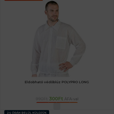
Eldobható védőblúz POLYPRO LONG
300
Ft
990
Ft
ÁFA-val
OPCIÓK VÁLASZTÁSA
24 ÓRÁN BELÜL KÜLDJÜK