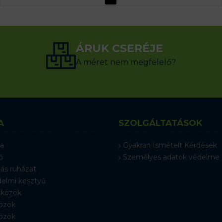
ÁRUK CSERÉJE
A méret nem megfelelő?
A
SZOLGÁLTATÁSOK
a
Gyakran Ismételt Kérdések
ő
Személyes adatok védelme
ás ruházat
elmi kesztyű
közök
özök
özök