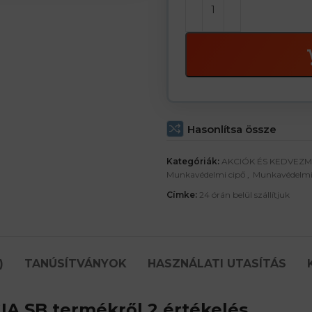
Hasonlítsa össze
Kategóriák:
AKCIÓK ÉS KEDVEZ
Munkavédelmi cipő
,
Munkavédelmi
Címke:
24 órán belül szállítjuk
)
TANÚSÍTVÁNYOK
HASZNÁLATI UTASÍTÁS
IA SB
termékről 2 értékelés