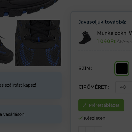
– Olaj- és benzinálló
– Antisztatikus
– Lengéscsillapítás a sarokban
– Fém elemek nélkül
Javasoljuk továbbá:
– Kompozit orr 200 J / 15 kN
– SB SRC kategória
Munka zokni
1 040
Ft
ÁFA-va
SZÍN
 szállítást kapsz!
CIPŐMÉRET
Mérettáblázat
a vásárláson.
Készleten