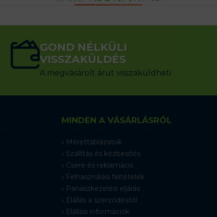
KOSÁRBA TESZEM
GOND NÉLKÜLI
VISSZAKÜLDÉS
A megvásárolt árut visszaküldheti
MINDEN A VÁSÁRLÁSRÓL
Mérettáblázatok
Szállítás és kézbesítés
Csere és reklamáció
Felhasználási feltételek
Panaszkezelési eljárás
Elállás a szerződéstől
Elállási információk