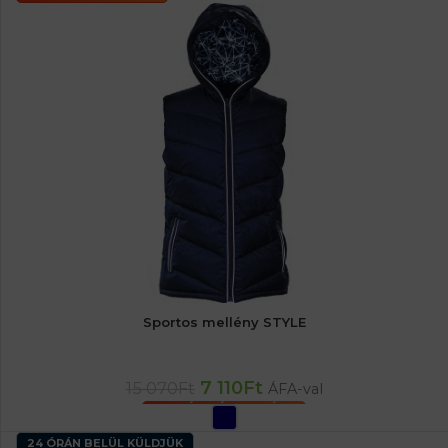
Sportos mellény STYLE
7 110
Ft
15 070
Ft
ÁFA-val
OPCIÓK VÁLASZTÁSA
24 ÓRÁN BELÜL KÜLDJÜK