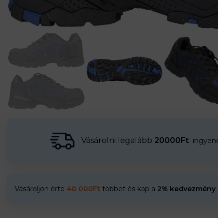
Vásárolni legalább
20000Ft
ingyenes
Vásároljon érte
40 000
Ft
többet és kap a
2% kedvezmény