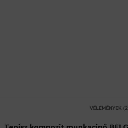
VÉLEMÉNYEK (2
Tenisz kompozit munkacipő BELG