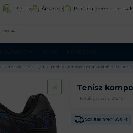
Panasz
Árucsere
Problémamentes visszak
ÁBLÁZATOK
BLOG
KÉRDÉSEK
Biztonsági cipő SB,S1
Tenisz kompozit munkacipő BELGIA SB
Tenisz kompo
KATTINTS A KINAGYÍTÁSHOZ
Katalógus szám: 272404
Szállítás innen
1390 Ft