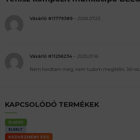
Vásárló #11779389
–
2026.07.23.
Vásárló #11256234
–
2025.01.16.
Nem hordtam még, nem tudom megítélni. Jól néz
KAPCSOLÓDÓ TERMÉKEK
ELADÁS
ELKELT
KEDVEZMÉNY 53%