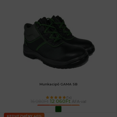
Munkacipő GAMA SB
(1x)
12 060
Ft
16 080
Ft
ÁFA-val
OPCIÓK VÁLASZTÁSA
KEDVEZMÉNY 40%