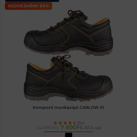
KEDVEZMÉNY 63%
Kompozit munkacipő CARLOW S1
(6x)
7 800
Ft
20 980
Ft
ÁFA-val
OPCIÓK VÁLASZTÁSA