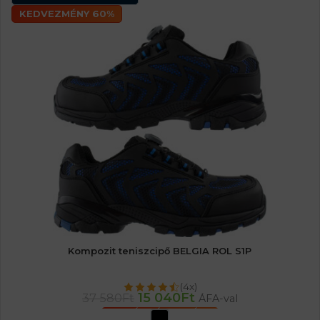
KEDVEZMÉNY 60%
Kompozit teniszcipő BELGIA ROL S1P
(4x)
15 040
Ft
37 580
Ft
ÁFA-val
OPCIÓK VÁLASZTÁSA