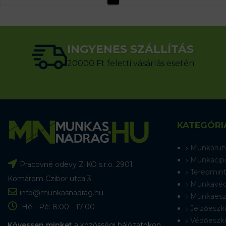
INGYENES SZÁLLÍTÁS
20000 Ft feletti vásárlás esetén
KATEGÓRI
Munkaruh
Munkacip
Pracovné odevy ZIKO s.r.o. 2901
Terepmint
Komárom Czibor utca 3
Munkavéd
info@munkasnadrag.hu
Munkaesz
Hé - Pé: 8:00 - 17:00
Jelzőeszk
Védőeszk
Kövessen minket
a közösségi hálózatokon