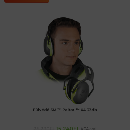
Fülvédő 3M ™ Peltor ™ X4 33db
15 240
Ft
25 290
Ft
ÁFA-val