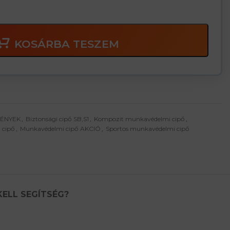
KOSÁRBA TESZEM
MÉNYEK
,
Biztonsági cipő SB,S1
,
Kompozit munkavédelmi cipő
,
 cipő
,
Munkavédelmi cipő AKCIÓ
,
Sportos munkavédelmi cipő
KELL SEGÍTSÉG?