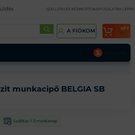
üldés
SZÁLLÍTÁS ÉS KÉZBESÍTÉS
KAPCSOLATBA LÉPNI
0
FT
A FIÓKOM
0
AKCIÓK
zit munkacipő BELGIA SB
Szállítás:
1-3 munkanap