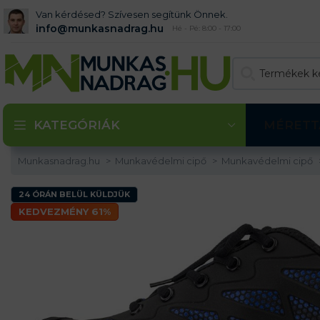
Van kérdésed? Szívesen segítünk Önnek.
info@munkasnadrag.hu
Hé - Pé: 8:00 - 17:00
KATEGÓRIÁK
MÉRETT
Munkasnadrag.hu
Munkavédelmi cipő
Munkavédelmi cipő
24 ÓRÁN BELÜL KÜLDJÜK
KEDVEZMÉNY 61%