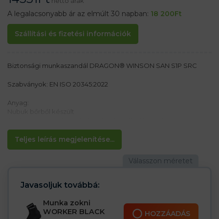
nettó árak
A legalacsonyabb ár az elmúlt 30 napban:
18 200
Ft
Szállítási és fizetési információk
Biztonsági munkaszandál DRAGON® WINSON SAN S1P SRC
Szabványok: EN ISO 20345:2022
Anyag:
Nubuk bőrből készült
A talp gumi és poliuretán kombinációjából készült
Jellemzők:
Teljes leírás megjelenítése...
– Csúszásmentes talp
– Ellenáll az olajoknak
– Lökéscsillapítás a sarok alatt
– Acéllemez a talpban, amely megvédi a lábat az 1100 N nyomás
általi átszúrástól
Javasoljuk továbbá:
– Acélcsúcs 200 J / 15 kN
– Gumi hegyvédelem ásás ellen
Munka zokni
– S1 P SR kategória
WORKER BLACK
HOZZÁADÁS