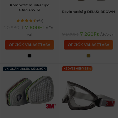
Kompozit munkacipő
CARLOW S1
Rövidnadrág DELUX BROWN
(6x)
7 800
Ft
20 980
Ft
ÁFA-
7 260
Ft
9 600
Ft
val
ÁFA-val
OPCIÓK VÁLASZTÁSA
OPCIÓK VÁLASZTÁSA
24 ÓRÁN BELÜL KÜLDJÜK
KEDVEZMÉNY 53%