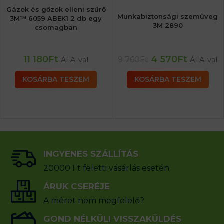
Gázok és gőzök elleni szűrő
Munkabiztonsági szemüveg
3M™ 6059 ABEK1 2 db egy
3M 2890
csomagban
11 180
Ft
4 570
Ft
9 760
Ft
ÁFA-val
ÁFA-val
KOSÁRBA TESZEM
KOSÁRBA TESZEM
INGYENES SZÁLLÍTÁS
20000 Ft feletti vásárlás esetén
ÁRUK CSERÉJE
A méret nem megfelelő?
GOND NÉLKÜLI VISSZAKÜLDÉS