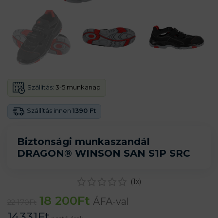
Szállítás:
3-5 munkanap
Szállítás innen
1390 Ft
Biztonsági munkaszandál
DRAGON® WINSON SAN S1P SRC
(
1
x)
18 200
Ft
ÁFA-val
22 170
Ft
14331
Ft