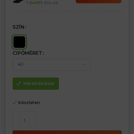
1 040
Ft
ÁFA-val
SZÍN
CIPŐMÉRET
Mérettáblázat
Készleten