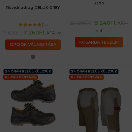
33db
Rövidnadrág DELUX GREY
15 240
Ft
25 290
Ft
ÁFA-
(1x)
val
7 260
Ft
9 600
Ft
ÁFA-val
KOSÁRBA TESZEM
OPCIÓK VÁLASZTÁSA
24 ÓRÁN BELÜL KÜLDJÜK
24 ÓRÁN BELÜL KÜLDJÜK
KEDVEZMÉNY 63%
KEDVEZMÉNY 24%