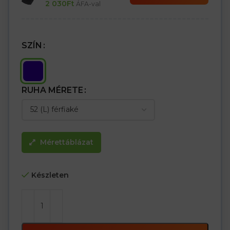
2 030
Ft
ÁFA-val
SZÍN
RUHA MÉRETE
Mérettáblázat
Készleten