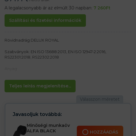
A legalacsonyabb ár az elmúlt 30 napban:
7 260
Ft
Szállítási és fizetési információk
Rövidnadrág DELUX ROYAL
Szabványok: EN ISO 13688:2013, EN ISO 12947-2:2016,
RS22301:2018, RS22302:2018
Anyag:
100% pamut 260-270 g/m²
Jellemzők:
Teljes leírás megjelenítése...
– Rögzítés gombokkal
– Elasztikus derékrész a jobb illeszkedésért
– Két oldalzseb, két hátsó zseb, szerszámzseb
– Nagy tépőzáras zseb a lábszáron
Javasoljuk továbbá:
Minőségi munkaöv
ALFA BLACK
HOZZÁADÁS