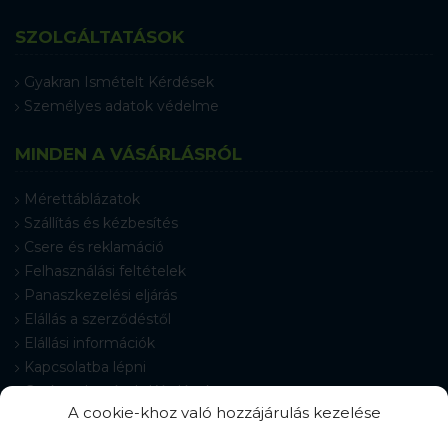
SZOLGÁLTATÁSOK
Gyakran Ismételt Kérdések
Személyes adatok védelme
MINDEN A VÁSÁRLÁSRÓL
Mérettáblázatok
Szállítás és kézbesítés
Csere és reklamáció
Felhasználási feltételek
Panaszkezelési eljárás
Elállás a szerződéstől
Elállási információk
Kapcsolatba lépni
Gyakran Ismételt Kérdések
A cookie-khoz való hozzájárulás kezelése
Cookie-beállítások