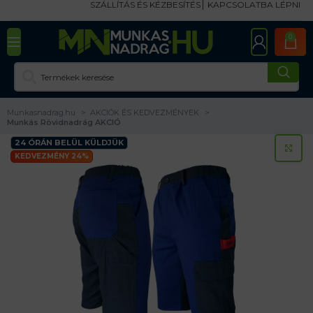
SZÁLLÍTÁS ÉS KÉZBESÍTÉS
KAPCSOLATBA LÉPNI
0
Munkasnadrag.hu
AKCIÓK ÉS KEDVEZMÉNYEK
Munkás Rövidnadrág AKCIÓ
24 ÓRÁN BELÜL KÜLDJÜK
KA
KEDVEZMÉNY 24%