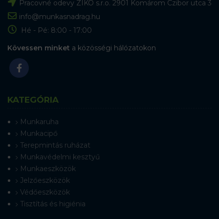
Pracovné odevy ZIKO s.r.o. 2901 Komárom Czibor utca 3
info@munkasnadrag.hu
Hé - Pé: 8:00 - 17:00
Kövessen minket
a közösségi hálózatokon
KATEGÓRIA
Munkaruha
Munkacipő
Terepmintás ruházat
Munkavédelmi kesztyű
Munkaeszközök
Jelzőeszközök
Védőeszközök
Tisztítás és higiénia