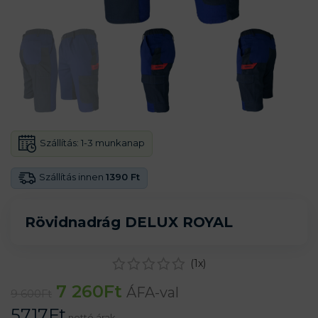
Szállítás:
1-3 munkanap
Szállítás innen
1390 Ft
Rövidnadrág DELUX ROYAL
(
1
x)
7 260
Ft
ÁFA-val
9 600
Ft
5717
Ft
nettó árak