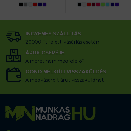
INGYENES SZÁLLÍTÁS
20000 Ft feletti vásárlás esetén
ÁRUK CSERÉJE
A méret nem megfelelő?
GOND NÉLKÜLI VISSZAKÜLDÉS
A megvásárolt árut visszaküldheti