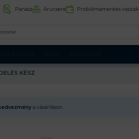
Panasz
Árucsere
Problémamentes visszak
ÁBLÁZATOK
BLOG
KÉRDÉSEK
DELÉS KÉSZ
kedvezmény
a vásárláson.