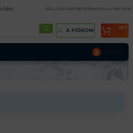
üldés
SZÁLLÍTÁS ÉS KÉZBESÍTÉS
KAPCSOLATBA LÉPNI
0
FT
A FIÓKOM
0
AKCIÓK