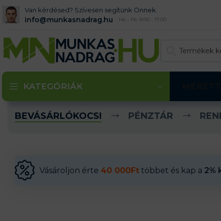
Van kérdésed? Szívesen segítünk Önnek.
info@munkasnadrag.hu
Hé - Pé: 8:00 - 17:00
KATEGÓRIÁK
MÉRETT
BEVÁSÁRLÓKOCSI
PÉNZTÁR
REN
Vásároljon érte
40 000
Ft
többet és kap a
2% 