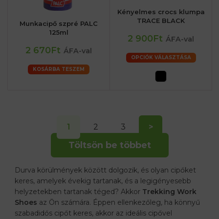
Kényelmes crocs klumpa
TRACE BLACK
Munkacipő szpré PALC
125ml
2 900Ft
ÁFA-val
2 670Ft
ÁFA-val
OPCIÓK VÁLASZTÁSA
KOSÁRBA TESZEM
1
2
3
>
Töltsön be többet
Durva körülmények között dolgozik, és olyan cipőket
keres, amelyek évekig tartanak, és a legigényesebb
helyzetekben tartanak téged? Akkor
Trekking Work
Shoes
az Ön számára. Éppen ellenkezőleg, ha könnyű
szabadidős cipőt keres, akkor az ideális cipővel