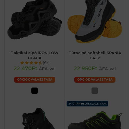
Taktikai cipő IRON LOW
Túracipő softshell SPANIA
BLACK
GREY
(6x)
22 470Ft
22 950Ft
ÁFA-val
ÁFA-val
OPCIÓK VÁLASZTÁSA
OPCIÓK VÁLASZTÁSA
24 ÓRÁN BELÜL SZÁLLÍTJUK