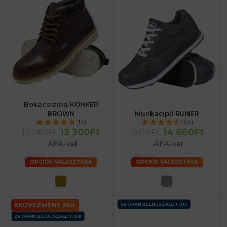
Bokacsizma KONKER
BROWN
Munkacipő RUNER
(1x)
(6x)
13 300Ft
14 660Ft
15 580Ft
19 110Ft
ÁFA-val
ÁFA-val
OPCIÓK VÁLASZTÁSA
OPCIÓK VÁLASZTÁSA
KEDVEZMÉNY 36%
24 ÓRÁN BELÜL SZÁLLÍTJUK
24 ÓRÁN BELÜL SZÁLLÍTJUK