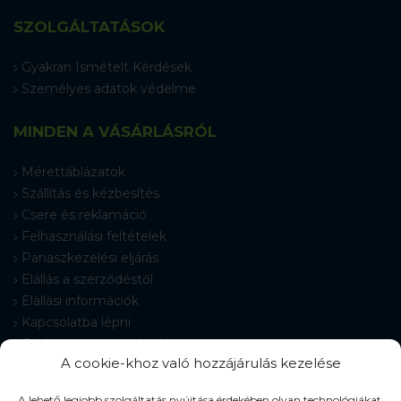
SZOLGÁLTATÁSOK
Gyakran Ismételt Kérdések
Személyes adatok védelme
MINDEN A VÁSÁRLÁSRÓL
Mérettáblázatok
Szállítás és kézbesítés
Csere és reklamáció
Felhasználási feltételek
Panaszkezelési eljárás
Elállás a szerződéstől
Elállási információk
Kapcsolatba lépni
Gyakran Ismételt Kérdések
A cookie-khoz való hozzájárulás kezelése
Cookie-beállítások
A lehető legjobb szolgáltatás nyújtása érdekében olyan technológiákat