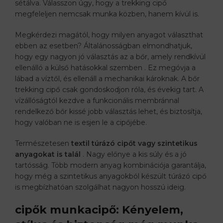
sétálva. Válasszon úgy, hogy a trekking cipő
megfeleljen nemcsak munka közben, hanem kívül is.
Megkérdezi magától, hogy milyen anyagot választhat
ebben az esetben? Általánosságban elmondhatjuk,
hogy egy nagyon jó választás az a bőr, amely rendkívül
ellenálló a külső hatásokkal szemben . Ez megóvja a
lábad a víztől, és ellenáll a mechanikai károknak. A bőr
trekking cipő csak gondoskodjon róla, és évekig tart. A
vízállóságtól kezdve a funkcionális membránnal
rendelkező bőr kissé jobb választás lehet, és biztosítja,
hogy valóban ne is esjen le a cipőjébe.
Természetesen
textil túrázó cipőt vagy szintetikus
anyagokat is talál
. Nagy előnye a kis súly és a jó
tartósság. Több modern anyag kombinációja garantálja,
hogy még a szintetikus anyagokból készült túrázó cipő
is megbízhatóan szolgálhat nagyon hosszú ideig.
cipők munkacipő: Kényelem,