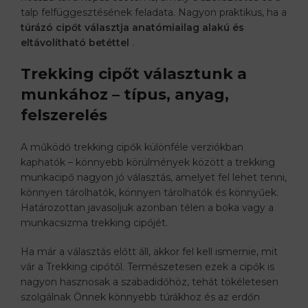
talp felfüggesztésének feladata. Nagyon praktikus, ha a
túrázó cipőt választja anatómiailag alakú és
eltávolítható betéttel
.
Trekking cipőt választunk a
munkához – típus, anyag,
felszerelés
A működő trekking cipők különféle verziókban
kaphatók – könnyebb körülmények között a trekking
munkacipő nagyon jó választás, amelyet fel lehet tenni,
könnyen tárolhatók, könnyen tárolhatók és könnyűek.
Határozottan javasoljuk azonban télen a boka vagy a
munkacsizma trekking cipőjét.
Ha már a választás előtt áll, akkor fel kell ismernie, mit
vár a Trekking cipőtől. Természetesen ezek a cipők is
nagyon hasznosak a szabadidőhöz, tehát tökéletesen
szolgálnak Önnek könnyebb túrákhoz és az erdőn