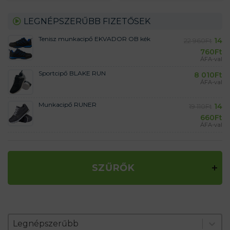
LEGNÉPSZERŰBB FIZETŐSEK
Tenisz munkacipő EKVADOR OB kék
14
22 960
Ft
760
Ft
ÁFA-val
Sportcipő BLAKE RUN
8 010
Ft
ÁFA-val
Munkacipő RUNER
14
19 110
Ft
660
Ft
ÁFA-val
SZŰRŐK
Zoradenie produktov
Sort content
Sort content
Legnépszerűbb