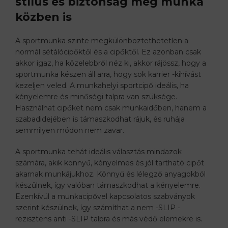
stílus és biztonság még munka
közben is
A sportmunka szinte megkülönböztethetetlen a
normál sétálócipőktől és a cipőktől. Ez azonban csak
akkor igaz, ha közelebbről néz ki, akkor rájössz, hogy a
sportmunka készen áll arra, hogy sok karrier -kihívást
kezeljen veled. A munkahelyi sportcipő ideális, ha
kényelemre és minőségi talpra van szüksége.
Használhat cipőket nem csak munkaidőben, hanem a
szabadidejében is támaszkodhat rájuk, és ruhája
semmilyen módon nem zavar.
A sportmunka tehát ideális választás mindazok
számára, akik könnyű, kényelmes és jól tartható cipőt
akarnak munkájukhoz. Könnyű és lélegző anyagokból
készülnek, így valóban támaszkodhat a kényelemre.
Ezenkívül a munkacipővel kapcsolatos szabványok
szerint készülnek, így számíthat a nem -SLIP -
rezisztens anti -SLIP talpra és más védő elemekre is.