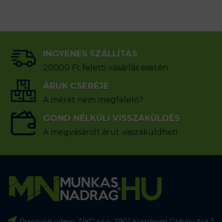
INGYENES SZÁLLÍTÁS
20000 Ft feletti vásárlás esetén
ÁRUK CSERÉJE
A méret nem megfelelő?
GOND NÉLKÜLI VISSZAKÜLDÉS
A megvásárolt árut visszaküldheti
Pracovné odevy ZIKO s.r.o. 2901 Komárom Czibor utca 3