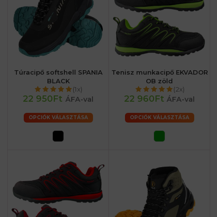
Túracipő softshell SPANIA
Tenisz munkacipő EKVADOR
BLACK
OB zöld
(1x)
(2x)
22 950Ft
22 960Ft
ÁFA-val
ÁFA-val
OPCIÓK VÁLASZTÁSA
OPCIÓK VÁLASZTÁSA