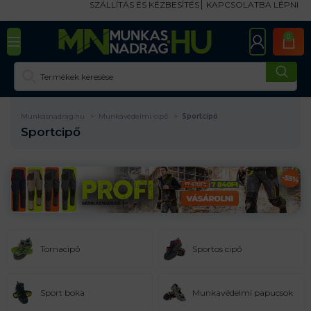
SZÁLLÍTÁS ÉS KÉZBESÍTÉS
KAPCSOLATBA LÉPNI
0
Munkasnadrag.hu
Munkavédelmi cipő
Sportcipő
Sportcipő
Tornacipő
Sportos cipő
Sport boka
Munkavédelmi papucsok