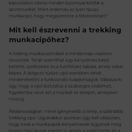
kapcsolatos ötletei minden bizonnyal kitöltik a
sportmunkát. Miért érdemes az ilyen típusú
munkacipő, hogy megszerezze a felszerelését?
Mit kell észrevenni a trekking
munkacipőhez?
A treking munkacsizmákat a mindennapi viseletre
tervezték. Tehát számíthat egy kényelmes belső
betétre, szellőzésre és a futófelület talpára, amely sokat
képes. A dolgozó túrázó cipő esetében tehát
mindenekelőtt a funkcionális tulajdonságok. Válassza ki
úgy, hogy a cipő biztosítsa a szükséges védelmet,
figyelembe véve azt a munkát és terepet, amelyben
mozog.
Általánosságban: minél igényesebb a terep, a szilárdabb
trekking cipő. Ugyanakkor azonban úgy kell választani,
hogy ezek a munkacipők kényelmesek legyenek még
hosszú távú kopás esetén is, amely a szellőztetés és a