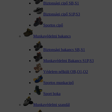
Biztonsági cipő SB,S1
Biztonsági cipő S1P,S3
Sportos cipő
Munkavédelmi bakancs
Biztonsági bakancs SB,S1
Munkavédelmi Bakancs S1P,S3
Védelem nélküli OB,O1,O2
Sportos munkacipő
Sport boka
Munkavédelmi szandál