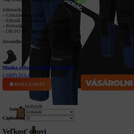
Jellemzők:
– Csúszásmentes talp
– Ellenáll az olajoknak
– Perforált
– OB FO SRA kategória
Javasoljuk továbbá:
Munka zokni WORKER BLACK
1 040
Ft
ÁFA-val
HOZZÁADÁS
királykék
Szín
Cipőméret
Terepmintás ruházat
Veľkosť obuvi