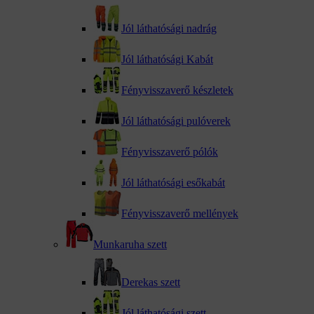
Jól láthatósági nadrág
Jól láthatósági Kabát
Fényvisszaverő készletek
Jól láthatósági pulóverek
Fényvisszaverő pólók
Jól láthatósági esőkabát
Fényvisszaverő mellények
Munkaruha szett
Derekas szett
Jól láthatósági szett