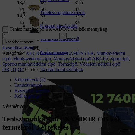
13,5
49
31,5
14
50
32
Túlélési segédeszközök
14,5
51
32,5
15
52
33
Katonai kiegészítők
Tenisz munkacipő EKVADOR OB kék mennyiség
Termikus fehérnemű
Kosárba teszem
Hasonlítsa össze
Napszemüveg
Kategóriák:
AKCIÓK ÉS KEDVEZMÉNYEK
,
Munkavédelmi
cipő
,
Munkavédelmi cipő
,
Munkavédelmi cipő AKCIÓ
,
Sportcipő
,
NE HAGYD KI AZ RENDEZVÉNYEKET!
Sportos munkavédelmi cipő
,
Tornacipő
,
Védelem nélküli cipő
OB,O1,O2
Címke:
24 órán belül szállítjuk
Vélemények (3)
Tanúsítványok
Használati utasítás
Kell segítség?
Vélemények (3)
Tenisz munkacipő EKVADOR OB kék
termékről 3 értékelés