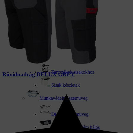
Védőeszközök
Fejvédelem
Sapkák ABS héjjal
Munka sisakok
Tartozékok sisakokhoz
Rövidnadrág DELUX GREY
Sisak készletek
Munkavédelmi szemüveg
Dioptriás szemüveg
Védőszemüveg fém hálós