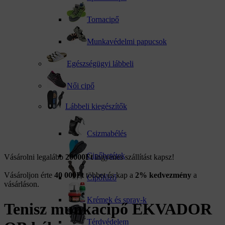
Tornacipő
Munkavédelmi papucsok
Egészségügyi lábbeli
Női cipő
Lábbeli kiegészítők
Csizmabélés
Cipőbetétek
Vásárolni legalább
20000Ft
ingyenes szállítást kapsz!
Vásároljon érte
40 000
Ft
többet és kap a
2% kedvezmény
a
Cipőfűző
vásárláson.
Krémek és spray-k
Tenisz munkacipő EKVADOR
Térdvédelem