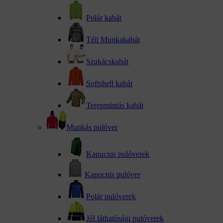
Polár kabát
Téli Munkakabát
Szakácskabát
Softshell kabát
Terepmintás kabát
Munkás pulóver
Kapucnis pulóverek
Kapucnis pulóver
Polár pulóverek
Jól láthatósági pulóverek