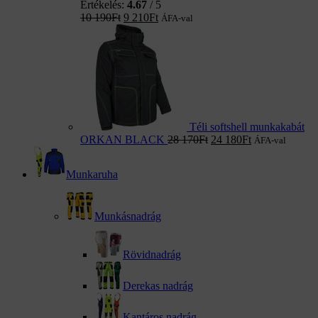
Értékelés:
4.67
/ 5
10 190
Ft
9 210
Ft
ÁFA-val
Téli softshell munkakabát
ORKAN BLACK
28 170
Ft
24 180
Ft
ÁFA-val
Munkaruha
Munkásnadrág
Rövidnadrág
Derekas nadrág
Kantáros nadrág