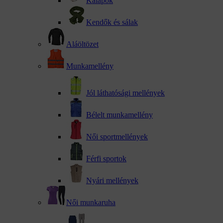
Kalapok
Kendők és sálak
Aláöltözet
Munkamellény
Jól láthatósági mellények
Bélelt munkamellény
Női sportmellények
Férfi sportok
Nyári mellények
Női munkaruha