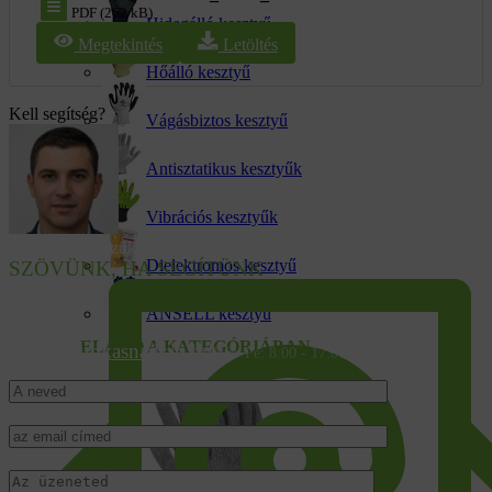
PDF (262 kB)
Hidegálló kesztyű
Megtekintés
Letöltés
Hőálló kesztyű
Kell segítség?
Vágásbiztos kesztyű
Antisztatikus kesztyűk
Vibrációs kesztyűk
Tanácsra van szüksége a választáshoz?
Dielektromos kesztyű
SZÖVÜNK, HA SEGÍTÜNK
ANSELL kesztyű
ELADÓ A KATEGÓRIÁBAN
info@munkasnadrag.hu
Hé - Pé: 8:00 - 17:00