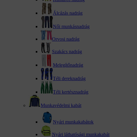
Álcázás nadrág
Női munkásnadrág
Orvosi nadrág
Szakács nadrág
Melegítőnadrág
Téli dereknadrág
Téli kertésznadrág
Munkavédelmi kabát
Nyári munkakabátok
Nyári láthatósági munkakabát