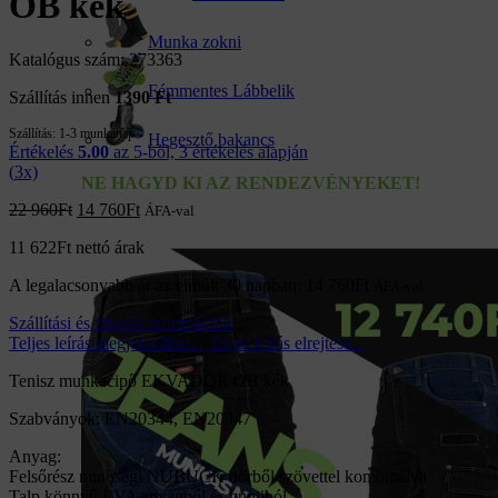
OB kék
Munka zokni
Katalógus szám: 273363
Fémmentes Lábbelik
Szállítás innen
1390 Ft
Szállítás:
1-3 munkanap
Hegesztő bakancs
Értékelés
5.00
az 5-ből,
3
értékelés alapján
(
3
x)
NE HAGYD KI AZ RENDEZVÉNYEKET!
22 960
Ft
14 760
Ft
ÁFA-val
11 622
Ft
nettó árak
A legalacsonyabb ár az elmúlt 30 napban:
14 760
Ft
ÁFA-val
Szállítási és fizetési információk
Teljes leírás megjelenítése...
Teljes leírás elrejtése...
Tenisz munkacipő EKVADOR OB kék
Szabványok: EN20344, EN20347
Anyag:
Felsőrész minőségi NUBUCK bőrből szövettel kombinálva
Talp könnyű EVA anyagból és gumiból