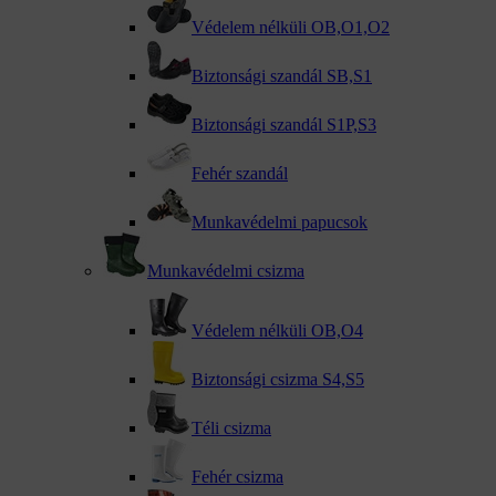
Védelem nélküli OB,O1,O2
Biztonsági szandál SB,S1
Biztonsági szandál S1P,S3
kattints a kinagyításhoz
Fehér szandál
Munkavédelmi papucsok
Munkavédelmi csizma
Védelem nélküli OB,O4
Biztonsági csizma S4,S5
Téli csizma
Fehér csizma