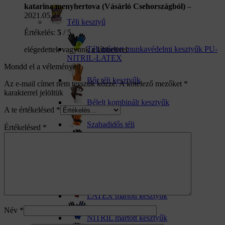
katarina menyhertova (Vásárló Csehországból)
–
2021.05.27.
Téli kesztyű
Értékelés:
5
/ 5
Téli mártott munkavédelmi kesztyűk PU-
elégedettek vagyunk a lábbelivel
NITRIL-LATEX
Mondd el a véleményed
Bőr téli kesztyűk
Az e-mail címet nem tesszük közzé.
A kötelező mezőket
*
karakterrel jelöltük
Bélelt kombinált kesztyűk
A te értékelésed
*
Szabadidős téli
Értékelésed
*
Téli kötött kesztyűk
Mártot PU-NITRIL-LATEX
LATEX mártott kesztyűk
Név
*
NITRIL mártott kesztyűk