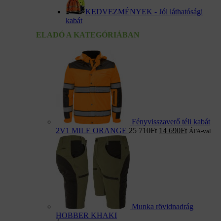
KEDVEZMÉNYEK - Jól láthatósági
kabát
ELADÓ A KATEGÓRIÁBAN
Fényvisszaverő téli kabát
2V1 MILE ORANGE
25 710
Ft
14 690
Ft
ÁFA-val
Munka rövidnadrág
HOBBER KHAKI