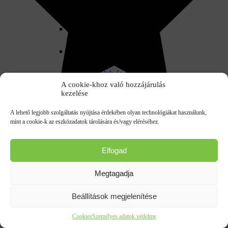
Zuhanásgátló eszközök
Testheveder
Biztonsági karabinerek
Kötelek és rögzítőkötél
A cookie-khoz való hozzájárulás
kezelése
Önvisszahúzó zuhanásgátlók
A lehető legjobb szolgáltatás nyújtása érdekében olyan technológiákat használunk,
Zuhanásgátló kötél
mint a cookie-k az eszközadatok tárolására és/vagy eléréséhez.
Térdvédő munkavédelmi
Elfogad
Homokfúvó védőruha
Megtagadja
MSA gázdetektorok
Beállítások megjelenítése
Hallásvédő
Cookies
Személyes adatok védelme