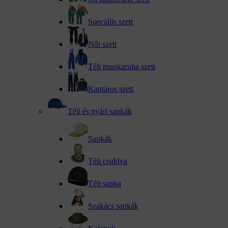
Speciális szett
Női szett
Téli munkaruha szett
Kantáros szett
Téli és nyári sapkák
Sapkák
Téli csuklya
Téli sapka
Szakács sapkák