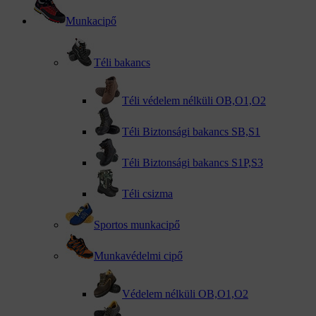
Munkacipő
Téli bakancs
Téli védelem nélküli OB,O1,O2
Téli Biztonsági bakancs SB,S1
Téli Biztonsági bakancs S1P,S3
Téli csizma
Sportos munkacipő
Munkavédelmi cipő
Védelem nélküli OB,O1,O2