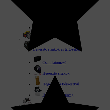
Védőszemüveg
Munkavédő szemüveg
Hegesztő szemüveg
Arcvédő
Hegesztő sisakok és tartozékok
Csere látómező
Hegesztő sisakok
Hegesztő és bőrkesztyű
Hegesztő szemüveg
Légzésvédők és Félálarc