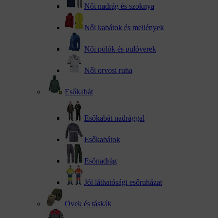
Női nadrág és szoknya
Női kabátok és mellények
Női pólók és pulóverek
Női orvosi ruha
Esőkabát
Esőkabát nadrággal
Esőkabátok
Esőnadrág
Jól láthatósági esőruházat
Övek és táskák