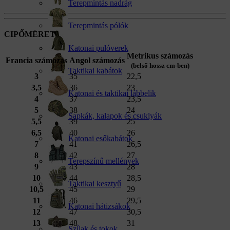
Terepmintás nadrág
Terepmintás pólók
CIPŐMÉRET
Katonai pulóverek
Metrikus számozás
Francia számozás
Angol számozás
(belső hossz cm-ben)
Taktikai kabátok
3
35
22,5
3,5
36
23
Katonai és taktikai lábbelik
4
37
23,5
5
38
24
Sapkák, kalapok és csuklyák
5,5
39
25
6,5
40
26
Katonai esőkabátok
7
41
26,5
8
42
27
Terepszínű mellények
9
43
28
10
44
28,5
Taktikai kesztyű
10,5
45
29
11
46
29,5
Katonai hátizsákok
12
47
30,5
13
48
31
Szíjak és tokok