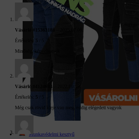
Vásárló #15363188
–
2025.07.08.
Értékelés:
5
/ 5
Minőség, kényelmesek
Vásárló #4124603
–
2022.10.19.
Értékelés:
5
/ 5
Még csak rövid ideje van meg, eddig elégedett vagyok
Munkavédelmi kesztyű