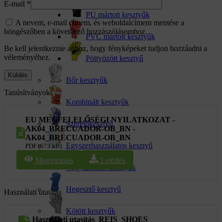
E-mail
*
PU mártott kesztyűk
A nevem, e-mail címem, és weboldalcímem mentése a
böngészőben a következő hozzászólásomhoz.
PVC mártott kesztyűk
Be kell jelentkeznie ahhoz, hogy fényképeket tudjon hozzáadni a
véleményéhez.
Pöttyözött kesztyű
Bőr kesztyűk
Tanúsítványok
Kombinált kesztyűk
EU MEGFELELŐSÉGI NYILATKOZAT -
Szerelőkesztyű
AK04_BRECUADOR-OB_BN -
AK04_BRECUADOR-OB_BN
Egyszerhasználatos kesztyű
PDF (673 kB)
Megtekintés
Letöltés
Vegyszerálló kesztyűk
Hegesztő kesztyű
Használati utasítás
Kötött kesztyűk
Használati utasítás_REIS_SHOES