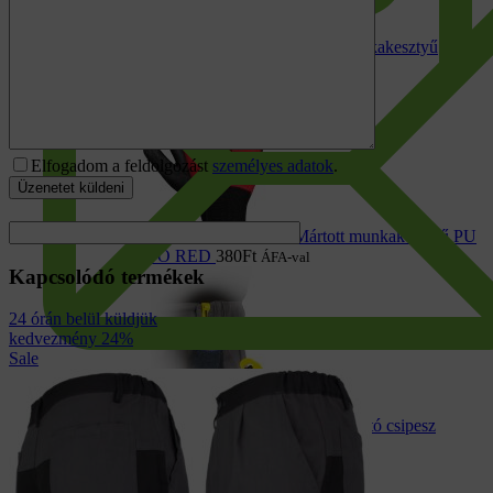
Textil munkakesztyű
MIXTURE GREY
180
Ft
ÁFA-val
Elfogadom a feldolgozást
személyes adatok
.
Mártott munkakesztyű PU
REPO RED
380
Ft
ÁFA-val
Kapcsolódó termékek
24 órán belül küldjük
kedvezmény 24%
Sale
Kesztyűtartó csipesz
GLOVE 02
Értékelés:
4.50
/ 5
1 190
Ft
ÁFA-val