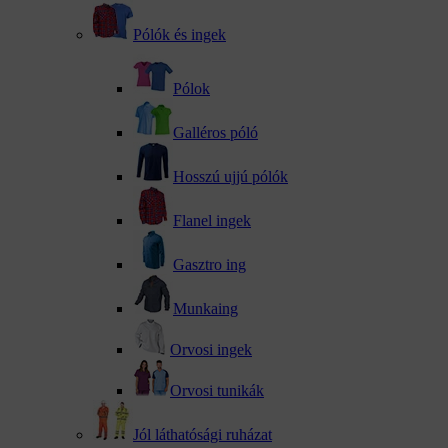
Pólók és ingek
Pólok
Galléros póló
Hosszú ujjú pólók
Flanel ingek
Gasztro ing
Munkaing
Orvosi ingek
Orvosi tunikák
Jól láthatósági ruházat