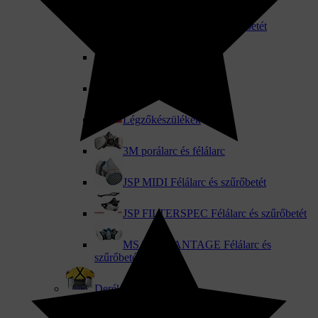
SECURA Félálarc és szűrőbetét
P3 vírusvédelem
Orvosi szájmaszk
Légzőkészülékek
3M porálarc és félálarc
JSP MIDI Félálarc és szűrőbetét
JSP FILTERSPEC Félálarc és szűrőbetét
MSA ADVANTAGE Félálarc és
szűrőbetét
Deréktámasz