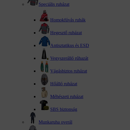
Speciális ruházat
Homokfúvás ruhák
Hegesztő ruházat
Antisztatikus és ESD
Vegyszerálló rúhazát
Vágásbiztos ruházat
Hőálló ruházat
Méhészeti ruházat
SBS biztonság
Munkaruha overál