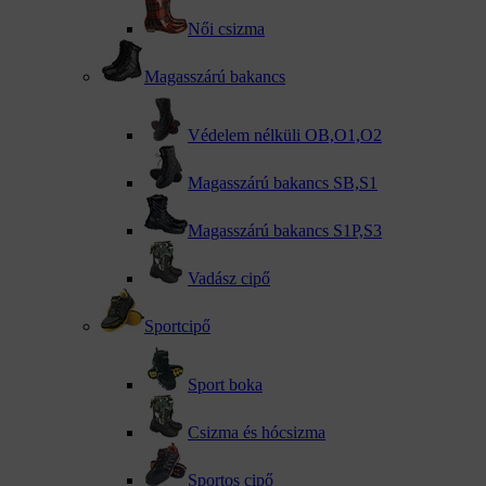
Női csizma
Magasszárú bakancs
Védelem nélküli OB,O1,O2
Magasszárú bakancs SB,S1
Magasszárú bakancs S1P,S3
Vadász cipő
Sportcipő
Sport boka
Csizma és hócsizma
Sportos cipő