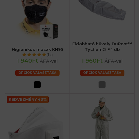
Eldobható hüvely DuPont™
Higiénikus maszk KN95
Tychem® F 1 db
(1x)
1 940Ft
1 960Ft
ÁFA-val
ÁFA-val
OPCIÓK VÁLASZTÁSA
OPCIÓK VÁLASZTÁSA
KEDVEZMÉNY 43%