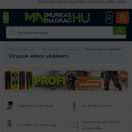
SZÁLLÍTÁS ÉS KÉZBESÍTÉS
KAPCSOLATBA LÉPNI
0
Munkasnadrag.hu
Munkavédelmi eszközök
Vírusok elleni védelem
Vírusok elleni védelem
Higiénikus szájmaszk
Vírus elleni overál
Porálarc és szűrőbetét
Arcvédők és szemüveg
vírusok ellen