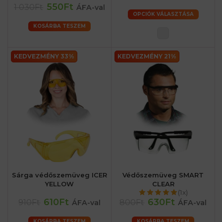
550Ft
1 030Ft
ÁFA-val
OPCIÓK VÁLASZTÁSA
KOSÁRBA TESZEM
KEDVEZMÉNY 33%
KEDVEZMÉNY 21%
Sárga védőszemüveg ICER
Védőszemüveg SMART
YELLOW
CLEAR
(1x)
610Ft
630Ft
910Ft
800Ft
ÁFA-val
ÁFA-val
KOSÁRBA TESZEM
KOSÁRBA TESZEM