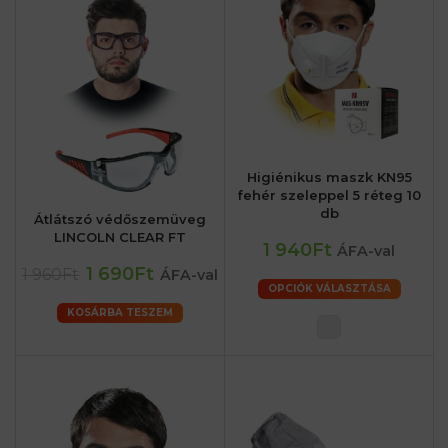
Higiénikus maszk KN95
fehér szeleppel 5 réteg 10
db
Átlátszó védőszemüveg
LINCOLN CLEAR FT
1 940Ft
ÁFA-val
1 690Ft
1 960Ft
ÁFA-val
OPCIÓK VÁLASZTÁSA
KOSÁRBA TESZEM