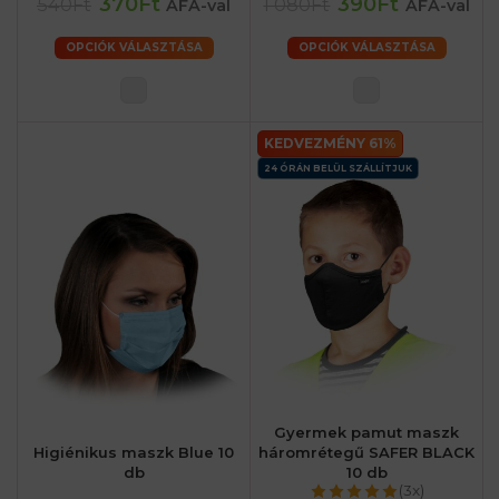
370Ft
390Ft
540Ft
1 080Ft
ÁFA-val
ÁFA-val
OPCIÓK VÁLASZTÁSA
OPCIÓK VÁLASZTÁSA
KEDVEZMÉNY 61%
24 ÓRÁN BELÜL SZÁLLÍTJUK
Gyermek pamut maszk
Higiénikus maszk Blue 10
háromrétegű SAFER BLACK
db
10 db
(3x)