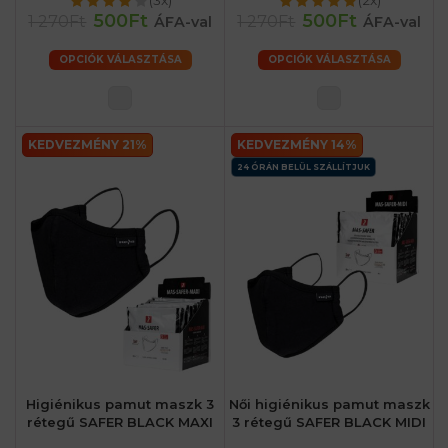
(3x)
(2x)
500Ft
500Ft
1 270Ft
1 270Ft
ÁFA-val
ÁFA-val
OPCIÓK VÁLASZTÁSA
OPCIÓK VÁLASZTÁSA
KEDVEZMÉNY 21%
KEDVEZMÉNY 14%
24 ÓRÁN BELÜL SZÁLLÍTJUK
Higiénikus pamut maszk 3
Női higiénikus pamut maszk
rétegű SAFER BLACK MAXI
3 rétegű SAFER BLACK MIDI