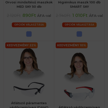
Orvosi minősítésű maszkok
Higiénikus maszk 100 db
MED SKY 50 db
SMART SKY
890Ft
1 010Ft
2 120Ft
2 740Ft
ÁFA-val
ÁFA-val
OPCIÓK VÁLASZTÁSA
OPCIÓK VÁLASZTÁSA
KEDVEZMÉNY 22%
KEDVEZMÉNY 10%
Átlátszó páramentes
védőszemüveg IDAHO
Átlátszó védőszemüveg