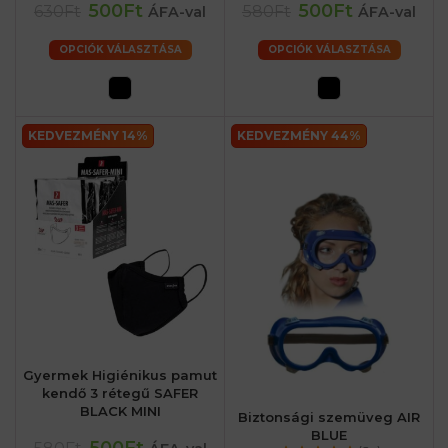
500Ft
500Ft
630Ft
580Ft
ÁFA-val
ÁFA-val
OPCIÓK VÁLASZTÁSA
OPCIÓK VÁLASZTÁSA
KEDVEZMÉNY 14%
KEDVEZMÉNY 44%
Gyermek Higiénikus pamut
kendő 3 rétegű SAFER
BLACK MINI
Biztonsági szemüveg AIR
BLUE
500Ft
580Ft