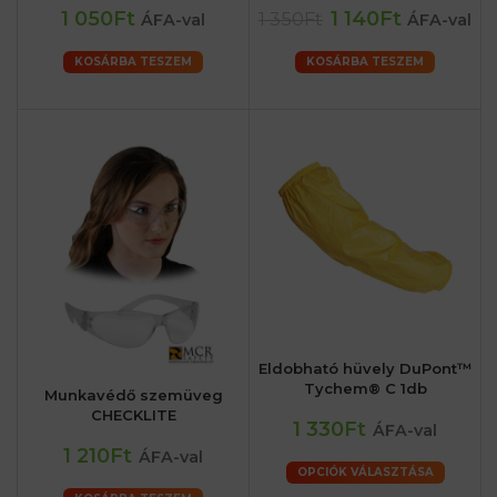
1 050Ft
1 140Ft
1 350Ft
ÁFA-val
ÁFA-val
KOSÁRBA TESZEM
KOSÁRBA TESZEM
Eldobható hüvely DuPont™
Tychem® C 1db
Munkavédő szemüveg
CHECKLITE
1 330Ft
ÁFA-val
1 210Ft
ÁFA-val
OPCIÓK VÁLASZTÁSA