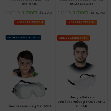
ANTIFOG
FRAGO CLEAR FT
1 010Ft
1 010Ft
1 300Ft
1 120Ft
ÁFA-val
ÁFA-val
KOSÁRBA TESZEM
KOSÁRBA TESZEM
KEDVEZMÉNY 16%
24 ÓRÁN BELÜL SZÁLLÍTJUK
Nagy átlátszó
védőszemüveg PORTLAND
Védőszemüveg SPLASH
CLEAR