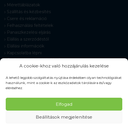
Mérettáblázatok
Szállítás és kézbesítés
Csere és reklamáció
Felhasználási feltételek
Panaszkezelési eljárás
Elállás a szerződéstől
Elállási információk
Kapcsolatba lépni
Gyakran Ismételt Kérdések
A cookie-khoz való hozzájárulás kezelése
Cookie-beállítások
A lehető legjobb szolgáltatás nyújtása érdekében olyan technológiákat
használunk, mint a cookie-k az eszközadatok tárolására és/vagy
eléréséhez.
© 2026 Pracovné odevy ZIKO s. r. o., minden jog fenntartva.
Elfogad
Beállítások megjelenítése