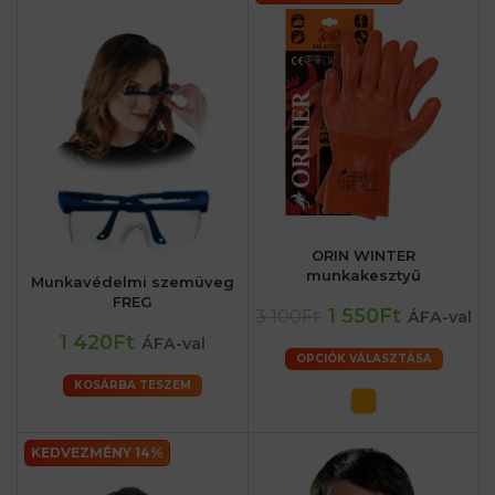
ORIN WINTER
munkakesztyű
Munkavédelmi szemüveg
FREG
1 550Ft
3 100Ft
ÁFA-val
1 420Ft
ÁFA-val
OPCIÓK VÁLASZTÁSA
KOSÁRBA TESZEM
KEDVEZMÉNY 14%