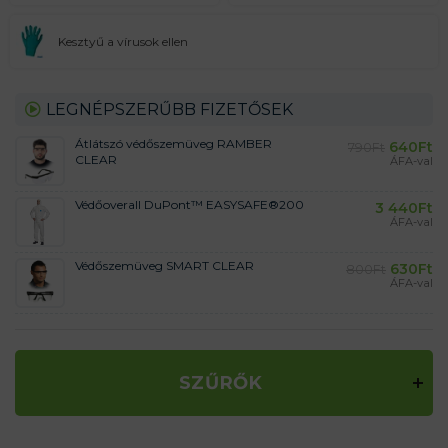
Kesztyű a vírusok ellen
LEGNÉPSZERŰBB FIZETŐSEK
Átlátszó védőszemüveg RAMBER
640
Ft
790
Ft
CLEAR
ÁFA-val
Védőoverall DuPont™ EASYSAFE®200
3 440
Ft
ÁFA-val
Védőszemüveg SMART CLEAR
630
Ft
800
Ft
ÁFA-val
SZŰRŐK