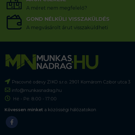
A méret nem megfelelő?
GOND NÉLKÜLI VISSZAKÜLDÉS
A megvásárolt árut visszaküldheti
Pracovné odevy ZIKO s.r.o. 2901 Komárom Czibor utca 3
info@munkasnadrag.hu
Hé - Pé: 8:00 - 17:00
Kövessen minket
a közösségi hálózatokon