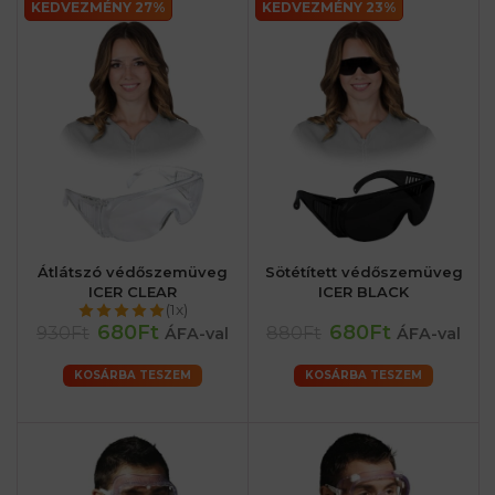
KEDVEZMÉNY 27%
KEDVEZMÉNY 23%
Átlátszó védőszemüveg
Sötétített védőszemüveg
ICER CLEAR
ICER BLACK
(1x)
680Ft
680Ft
930Ft
880Ft
ÁFA-val
ÁFA-val
KOSÁRBA TESZEM
KOSÁRBA TESZEM