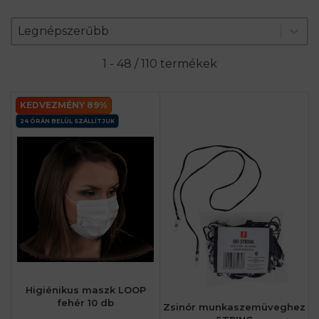
Zoradenie produktov
Sort content
Sort content
Legnépszerűbb
1 - 48 / 110 termékek
KEDVEZMÉNY 89%
24 ÓRÁN BELÜL SZÁLLÍTJUK
Higiénikus maszk LOOP
fehér 10 db
Zsinór munkaszemüveghez