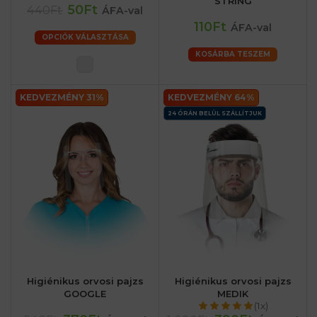
STRING
50Ft
440Ft
ÁFA-val
110Ft
ÁFA-val
OPCIÓK VÁLASZTÁSA
KOSÁRBA TESZEM
KEDVEZMÉNY 31%
KEDVEZMÉNY 64%
24 ÓRÁN BELÜL SZÁLLÍTJUK
Higiénikus orvosi pajzs
Higiénikus orvosi pajzs
GOOGLE
MEDIK
(1x)