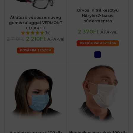
Orvosi nitril kesztyű
Nitrylex® basic
Átlátszó védőszemüveg
púdermentes
gumiszalaggal VERMONT
CLEAR FT
2 370Ft
ÁFA-val
(1x)
2 210Ft
2 710Ft
ÁFA-val
OPCIÓK VÁLASZTÁSA
KOSÁRBA TESZEM
Higiénikus maszk 100 db
Higiénikus maszkok 100 db