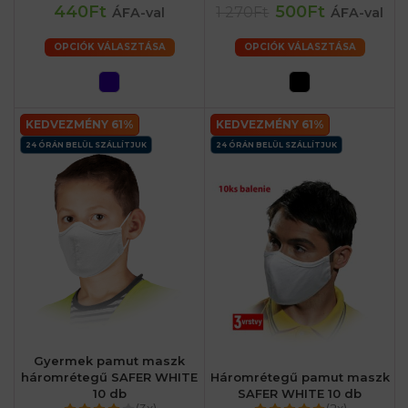
440Ft
500Ft
1 270Ft
ÁFA-val
ÁFA-val
OPCIÓK VÁLASZTÁSA
OPCIÓK VÁLASZTÁSA
KEDVEZMÉNY 61%
KEDVEZMÉNY 61%
24 ÓRÁN BELÜL SZÁLLÍTJUK
24 ÓRÁN BELÜL SZÁLLÍTJUK
Gyermek pamut maszk
háromrétegű SAFER WHITE
Háromrétegű pamut maszk
10 db
SAFER WHITE 10 db