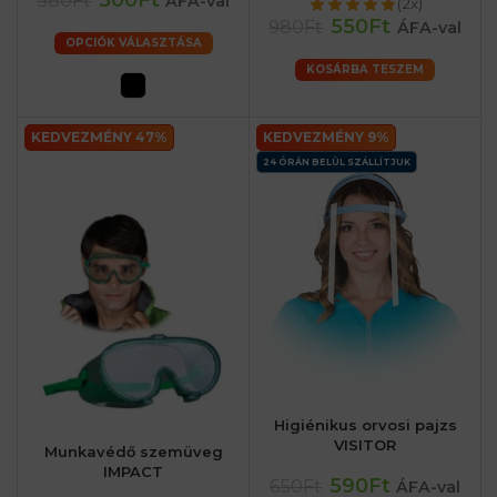
ÁFA-val
(2x)
550Ft
980Ft
ÁFA-val
OPCIÓK VÁLASZTÁSA
KOSÁRBA TESZEM
KEDVEZMÉNY 47%
KEDVEZMÉNY 9%
24 ÓRÁN BELÜL SZÁLLÍTJUK
Higiénikus orvosi pajzs
VISITOR
Munkavédő szemüveg
IMPACT
590Ft
650Ft
ÁFA-val