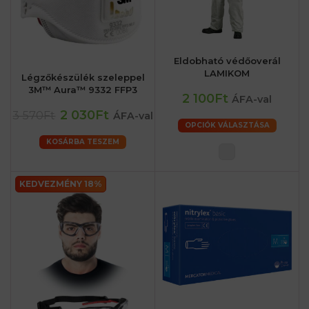
Eldobható védőoverál
LAMIKOM
Légzőkészülék szeleppel
3M™ Aura™ 9332 FFP3
2 100Ft
ÁFA-val
2 030Ft
3 570Ft
ÁFA-val
OPCIÓK VÁLASZTÁSA
KOSÁRBA TESZEM
KEDVEZMÉNY 18%