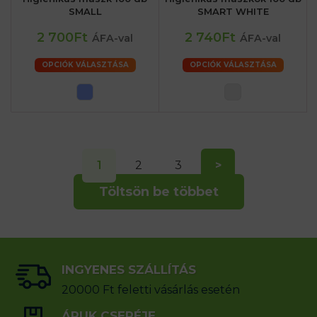
SMALL
SMART WHITE
2 700Ft
2 740Ft
ÁFA-val
ÁFA-val
OPCIÓK VÁLASZTÁSA
OPCIÓK VÁLASZTÁSA
1
2
3
>
Töltsön be többet
INGYENES SZÁLLÍTÁS
20000 Ft feletti vásárlás esetén
ÁRUK CSERÉJE