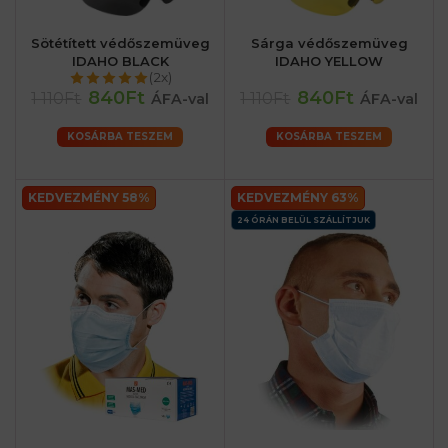
Sötétített védőszemüveg
Sárga védőszemüveg
IDAHO BLACK
IDAHO YELLOW
(2x)
840Ft
840Ft
1 110Ft
1 110Ft
ÁFA-val
ÁFA-val
KOSÁRBA TESZEM
KOSÁRBA TESZEM
KEDVEZMÉNY 58%
KEDVEZMÉNY 63%
24 ÓRÁN BELÜL SZÁLLÍTJUK