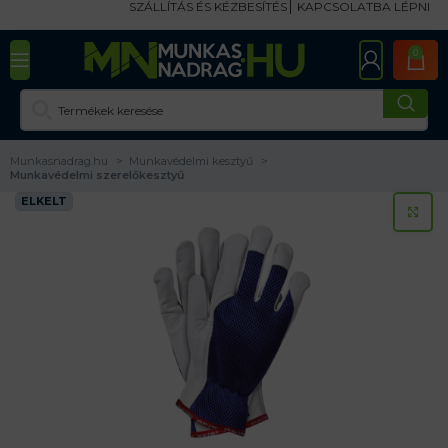
SZÁLLÍTÁS ÉS KÉZBESÍTÉS
KAPCSOLATBA LÉPNI
0
Munkasnadrag.hu
Munkavédelmi kesztyű
Munkavédelmi szerelőkesztyű
ELKELT
KA