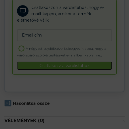
Csatlakozzon a várólistához, hogy e-
mailt kapjon, amikor a termék
elérhetővé válik
Enter
your
email
A négyzet bejelölésével beleegyezik abba, hogy a
address
várólistáról szóló értesítéseket e-mailben kapja meg
to
join
Csatlakozz a várólistához
the
waitlist
for
this
product
Hasonlítsa össze
VÉLEMÉNYEK (0)