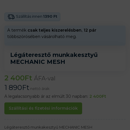
Szállítás innen
1390 Ft
A termék
csak teljes kiszerelésben
,
12 pár
többszörösében vásárolható meg.
Légáteresztő munkakesztyű
MECHANIC MESH
2 400
Ft
ÁFA-val
1 890
Ft
nettó árak
A legalacsonyabb ár az elmúlt 30 napban:
2 400
Ft
Szállítási és fizetési információk
Légáteresztő munkakesztyű MECHANIC MESH