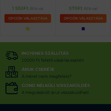
1 550
Ft
570
Ft
ÁFA-val
ÁFA-val
OPCIÓK VÁLASZTÁSA
OPCIÓK VÁLASZTÁSA
INGYENES SZÁLLÍTÁS
20000 Ft feletti vásárlás esetén
ÁRUK CSERÉJE
A méret nem megfelelő?
GOND NÉLKÜLI VISSZAKÜLDÉS
A megvásárolt árut visszaküldheti