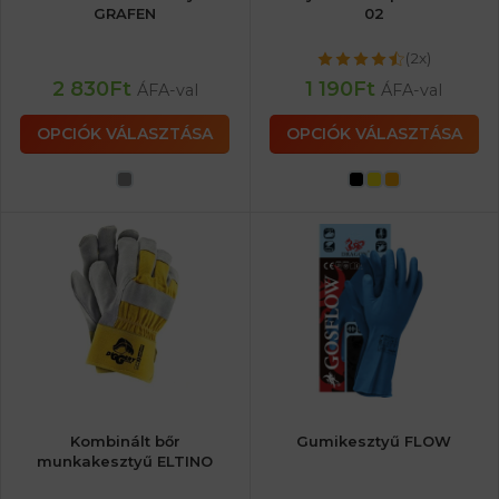
GRAFEN
02
(2x)
2 830
Ft
1 190
Ft
ÁFA-val
ÁFA-val
OPCIÓK VÁLASZTÁSA
OPCIÓK VÁLASZTÁSA
Kombinált bőr
Gumikesztyű FLOW
munkakesztyű ELTINO