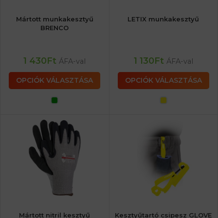
Mártott munkakesztyű
LETIX munkakesztyű
BRENCO
1 430
Ft
1 130
Ft
ÁFA-val
ÁFA-val
OPCIÓK VÁLASZTÁSA
OPCIÓK VÁLASZTÁSA
Mártott nitril kesztyű
Kesztyűtartó csipesz GLOVE