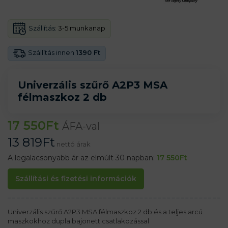
Szállítás:
3-5 munkanap
Szállítás innen
1390 Ft
Univerzális szűrő A2P3 MSA
félmaszkoz 2 db
17 550
Ft
ÁFA-val
13 819
Ft
nettó árak
A legalacsonyabb ár az elmúlt 30 napban:
17 550
Ft
Szállítási és fizetési információk
Univerzális szűrő A2P3 MSA félmaszkoz 2 db és a teljes arcú
maszkokhoz dupla bajonett csatlakozással