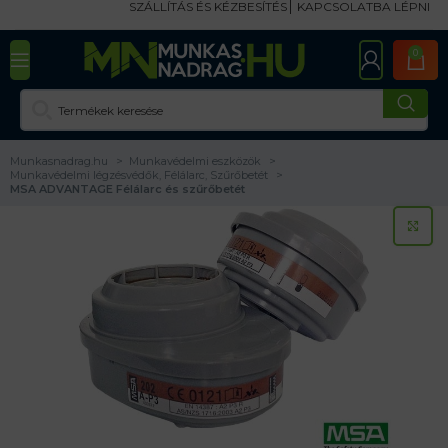
SZÁLLÍTÁS ÉS KÉZBESÍTÉS
KAPCSOLATBA LÉPNI
0
Munkasnadrag.hu
Munkavédelmi eszközök
Munkavédelmi légzésvédők, Félálarc, Szűrőbetét
MSA ADVANTAGE Félálarc és szűrőbetét
KA