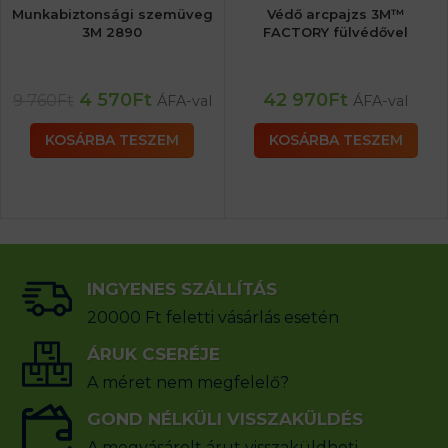
Munkabiztonsági szemüveg
Védő arcpajzs 3M™
3M 2890
FACTORY fülvédővel
4 570
Ft
42 970
Ft
9 760
Ft
ÁFA-val
ÁFA-val
KOSÁRBA TESZEM
KOSÁRBA TESZEM
INGYENES SZÁLLÍTÁS
20000 Ft feletti vásárlás esetén
ÁRUK CSERÉJE
A méret nem megfelelő?
GOND NÉLKÜLI VISSZAKÜLDÉS
A megvásárolt árut visszaküldheti