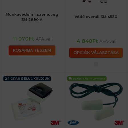
Munkavédelmi szemüveg
Védő overall 3M 4520
3M 2890 A
11 070
Ft
ÁFA-val
4 840
Ft
ÁFA-val
KOSÁRBA TESZEM
OPCIÓK VÁLASZTÁSA
24 ÓRÁN BELÜL KÜLDJÜK
SZÁLLÍTÁS
INGYENES!