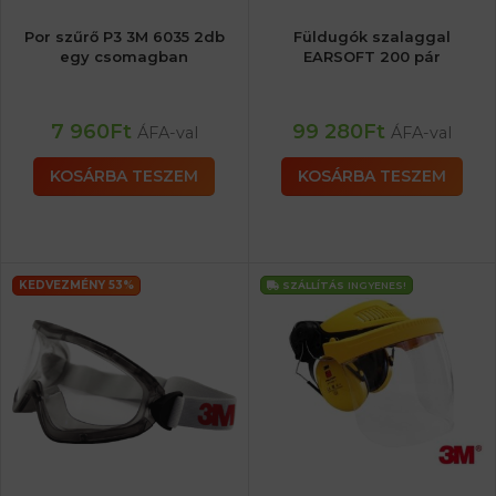
Por szűrő P3 3M 6035 2db
Füldugók szalaggal
egy csomagban
EARSOFT 200 pár
7 960
Ft
99 280
Ft
ÁFA-val
ÁFA-val
KOSÁRBA TESZEM
KOSÁRBA TESZEM
KEDVEZMÉNY 53%
SZÁLLÍTÁS
INGYENES!