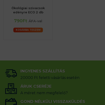
Ökológiai szivacsok
edényre ECO 2 db
790Ft
ÁFA-val
KOSÁRBA TESZEM
INGYENES SZÁLLÍTÁS
20000 Ft feletti vásárlás esetén
ÁRUK CSERÉJE
A méret nem megfelelő?
GOND NÉLKÜLI VISSZAKÜLDÉS