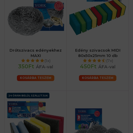
Drótszivacs edényekhez
Edény szivacsok MIDI
MAXI
80x50x25mm 10 db
(1x)
(7x)
350Ft
450Ft
ÁFA-val
ÁFA-val
KOSÁRBA TESZEM
KOSÁRBA TESZEM
24 ÓRÁN BELÜL SZÁLLÍTJUK