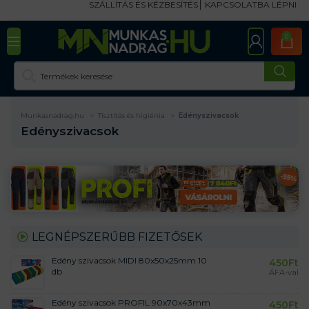
SZÁLLÍTÁS ÉS KÉZBESÍTÉS
KAPCSOLATBA LÉPNI
0
Munkasnadrag.hu
Tisztítás és higiénia
Edényszivacsok
Edényszivacsok
LEGNÉPSZERŰBB FIZETŐSEK
Edény szivacsok MIDI 80x50x25mm 10
450
Ft
db
ÁFA-val
Edény szivacsok PROFIL 90x70x43mm
450
Ft