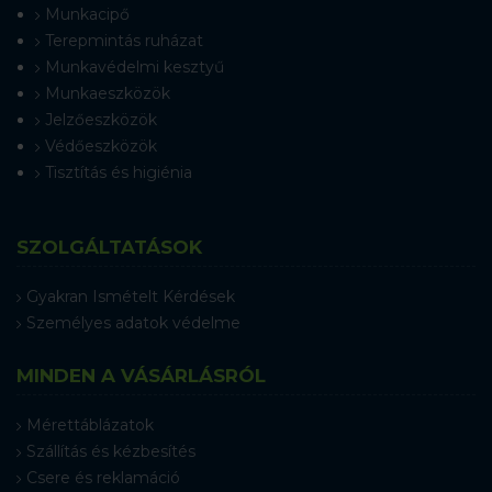
Munkacipő
Terepmintás ruházat
Munkavédelmi kesztyű
Munkaeszközök
Jelzőeszközök
Védőeszközök
Tisztítás és higiénia
SZOLGÁLTATÁSOK
Gyakran Ismételt Kérdések
Személyes adatok védelme
MINDEN A VÁSÁRLÁSRÓL
Mérettáblázatok
Szállítás és kézbesítés
Csere és reklamáció