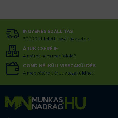
INGYENES SZÁLLÍTÁS
20000 Ft feletti vásárlás esetén
ÁRUK CSERÉJE
A méret nem megfelelő?
GOND NÉLKÜLI VISSZAKÜLDÉS
A megvásárolt árut visszaküldheti