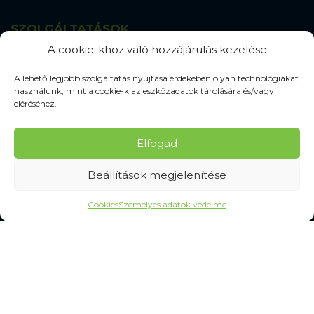
SZOLGÁLTATÁSOK
A cookie-khoz való hozzájárulás kezelése
Gyakran Ismételt Kérdések
Személyes adatok védelme
A lehető legjobb szolgáltatás nyújtása érdekében olyan technológiákat
használunk, mint a cookie-k az eszközadatok tárolására és/vagy
eléréséhez.
MINDEN A VÁSÁRLÁSRÓL
Mérettáblázatok
Elfogad
Szállítás és kézbesítés
Beállítások megjelenítése
Csere és reklamáció
Felhasználási feltételek
Cookies
Személyes adatok védelme
Panaszkezelési eljárás
Elállás a szerződéstől
Elállási információk
Kapcsolatba lépni
Gyakran Ismételt Kérdések
Cookie-beállítások