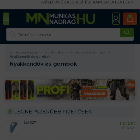
SZÁLLÍTÁS ÉS KÉZBESÍTÉS
KAPCSOLATBA LÉPNI
0
Munkasnadrag.hu
Munkaruha
Munkas pólók és ingek
Nyakkendők és gombok
Nyakkendők és gombok
LEGNÉPSZERŰBB FIZETŐSEK
Sál 327
1 010
Ft
ÁFA-val