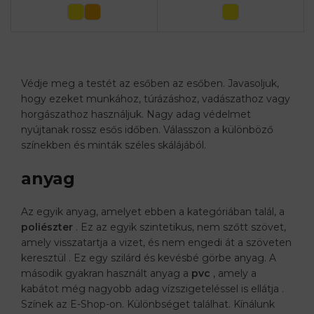
Védje meg a testét az esőben az esőben. Javasoljuk,
hogy ezeket munkához, túrázáshoz, vadászathoz vagy
horgászathoz használjuk. Nagy adag védelmet
nyújtanak rossz esős időben. Válasszon a különböző
színekben és minták széles skálájából.
anyag
Az egyik anyag, amelyet ebben a kategóriában talál, a
poliészter
. Ez az egyik szintetikus, nem szőtt szövet,
amely visszatartja a vizet, és nem engedi át a szöveten
keresztül . Ez egy szilárd és kevésbé görbe anyag. A
második gyakran használt anyag a
pvc
, amely a
kabátot még nagyobb adag vízszigeteléssel is ellátja .
Színek az E-Shop-on. Különbséget találhat. Kínálunk