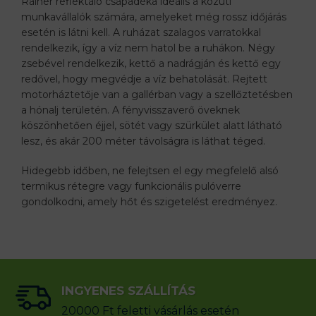
Rainer reflektáló csapadéka ideális a közúti
munkavállalók számára, amelyeket még rossz időjárás
esetén is látni kell. A ruházat szalagos varratokkal
rendelkezik, így a víz nem hatol be a ruhákon. Négy
zsebével rendelkezik, kettő a nadrágján és kettő egy
redővel, hogy megvédje a víz behatolását. Rejtett
motorháztetője van a gallérban vagy a szellőztetésben
a hónalj területén. A fényvisszaverő öveknek
köszönhetően éjjel, sötét vagy szürkület alatt látható
lesz, és akár 200 méter távolságra is láthat téged.
Hidegebb időben, ne felejtsen el egy megfelelő alsó
termikus rétegre vagy funkcionális pulóverre
gondolkodni, amely hőt és szigetelést eredményez.
INGYENES SZÁLLÍTÁS
20000 Ft feletti vásárlás esetén