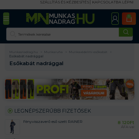
SZÁLLÍTÁS ÉS KÉZBESÍTÉS
KAPCSOLATBA LÉPNI
0
Munkasnadrag.hu
Munkaruha
Munkavédelmi esőkabát
Esőkabát nadrággal
Esőkabát nadrággal
LEGNÉPSZERŰBB FIZETŐSEK
Fényvisszaverő eső szett RAINER
8 120
Ft
ÁFA-val