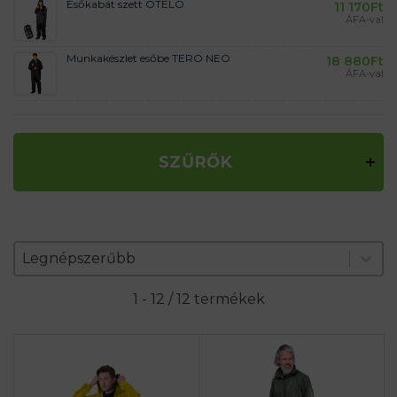
Esőkabát szett OTELO
11 170
Ft
ÁFA-val
Munkakészlet esőbe TERO NEO
18 880
Ft
ÁFA-val
SZŰRŐK
Zoradenie produktov
Sort content
Sort content
Legnépszerűbb
1 - 12 / 12 termékek