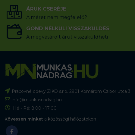
ÁRUK CSERÉJE
A méret nem megfelelő?
GOND NÉLKÜLI VISSZAKÜLDÉS
A megvásárolt árut visszaküldheti
Pracovné odevy ZIKO s.r.o. 2901 Komárom Czibor utca 3
info@munkasnadrag.hu
Hé - Pé: 8:00 - 17:00
Kövessen minket
a közösségi hálózatokon