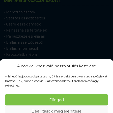
MINDEN A VÁSÁRLÁSRÓL
Mérettáblázatok
Szállítás és kézbesítés
Csere és reklamáció
Felhasználási feltételek
Panaszkezelési eljárás
Elállás a szerződéstől
Elállási információk
Kapcsolatba lépni
Gyakran Ismételt Kérdések
A cookie-khoz való hozzájárulás kezelése
Cookie-beállítások
A lehető legjobb szolgáltatás nyújtása érdekében olyan technológiákat
használunk, mint a cookie-k az eszközadatok tárolására és/vagy
eléréséhez.
© 2026 Pracovné odevy ZIKO s. r. o., minden jog fenntartva.
Elfogad
Beállítások megjelenítése