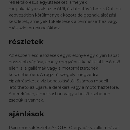
reflektáló esős együtteseket, amelyek
megakadályozzák az esőtől, és láthatóvá teszik Önt, ha
kedvezőtlen körülmények között dolgoznak, álcázási
készletek, amelyek tökéletesek a természethez vagy
más színkombinációkhoz.
részletek
Az esőben eső esőzések egyik előnye egy olyan kabát
hosszabb vágása, amely megvédi a kabát alatt eső eső
ellen is, a gallérnak vagy a motorháztetőnek
köszönhetően. A rögzítő szegély megvédi a
cipzárréseket a víz behatolásától. Számos modell
letölthető az ujjaira, a derékára vagy a motorháztetőre.
A derekában, a mellkasban vagy a belső zsebében
zsebük is vannak.
ajánlások
Rain munkakészlete Az OTELO egy pár vízálló ruházat