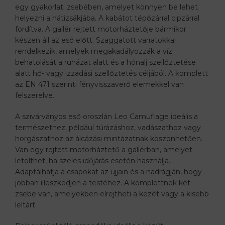
egy gyakorlati zsebében, amelyet könnyen be lehet
helyezni a hátizsákjába. A kabátot tépőzárral cipzárral
fordítva. A gallér rejtett motorháztetője bármikor
készen áll az eső előtt. Szaggatott varratokkal
rendelkezik, amelyek megakadályozzák a víz
behatolását a ruházat alatt és a hónalj szellőztetése
alatt hő- vagy izzadási szellőztetés céljából. A komplett
az EN 471 szerinti fényvisszaverő elemekkel van
felszerelve.
A szivárványos eső oroszlán Leo Camuflage ideális a
természethez, például túrázáshoz, vadászathoz vagy
horgászathoz az álcázási mintázatnak köszönhetően.
Van egy rejtett motorháztető a gallérban, amelyet
letölthet, ha szeles időjárás esetén használja.
Adaptálhatja a csapokat az ujjain és a nadrágján, hogy
jobban illeszkedjen a testéhez. A komplettnek két
zsebe van, amelyekben elrejtheti a kezét vagy a kisebb
leltárt.