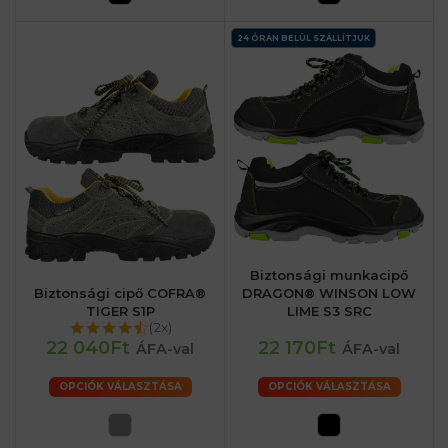
24 ÓRÁN BELÜL SZÁLLÍTJUK
Biztonsági munkacipő
Biztonsági cipő COFRA®
DRAGON® WINSON LOW
TIGER S1P
LIME S3 SRC
(2x)
22 040Ft
22 170Ft
ÁFA-val
ÁFA-val
OPCIÓK VÁLASZTÁSA
OPCIÓK VÁLASZTÁSA