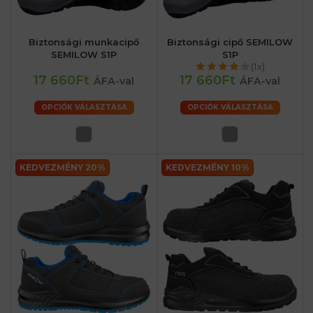
Biztonsági munkacipő
Biztonsági cipő SEMILOW
SEMILOW S1P
S1P
(1x)
17 660Ft
17 660Ft
ÁFA-val
ÁFA-val
OPCIÓK VÁLASZTÁSA
OPCIÓK VÁLASZTÁSA
KEDVEZMÉNY 20%
KEDVEZMÉNY 10%