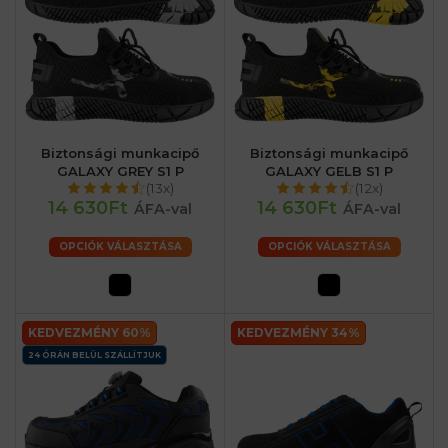
Biztonsági munkacipő
Biztonsági munkacipő
GALAXY GREY S1 P
GALAXY GELB S1 P
(13x)
(12x)
14 630Ft
14 630Ft
ÁFA-val
ÁFA-val
OPCIÓK VÁLASZTÁSA
OPCIÓK VÁLASZTÁSA
KEDVEZMÉNY 60%
KEDVEZMÉNY 34%
24 ÓRÁN BELÜL SZÁLLÍTJUK