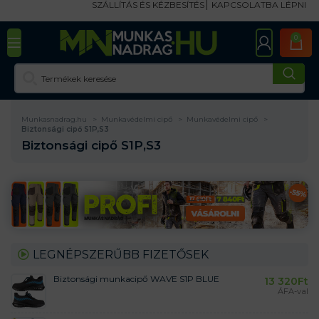
SZÁLLÍTÁS ÉS KÉZBESÍTÉS
KAPCSOLATBA LÉPNI
0
Munkasnadrag.hu
Munkavédelmi cipő
Munkavédelmi cipő
Biztonsági cipő S1P,S3
Biztonsági cipő S1P,S3
LEGNÉPSZERŰBB FIZETŐSEK
Biztonsági munkacipő WAVE S1P BLUE
13 320
Ft
ÁFA-val