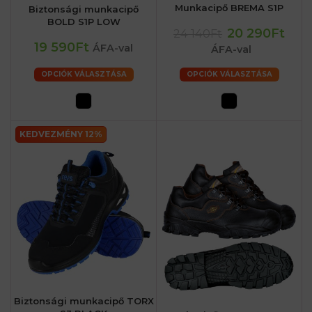
Munkacipő BREMA S1P
Biztonsági munkacipő
BOLD S1P LOW
20 290Ft
24 140Ft
19 590Ft
ÁFA-val
ÁFA-val
OPCIÓK VÁLASZTÁSA
OPCIÓK VÁLASZTÁSA
KEDVEZMÉNY 12%
Biztonsági munkacipő TORX