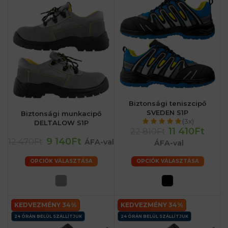
Biztonsági teniszcipő
SVEDEN S1P
Biztonsági munkacipő
(3x)
DELTALOW S1P
11 410Ft
22 810Ft
9 140Ft
12 470Ft
ÁFA-val
ÁFA-val
OPCIÓK VÁLASZTÁSA
OPCIÓK VÁLASZTÁSA
KEDVEZMÉNY 34%
KEDVEZMÉNY 34%
24 ÓRÁN BELÜL SZÁLLÍTJUK
24 ÓRÁN BELÜL SZÁLLÍTJUK