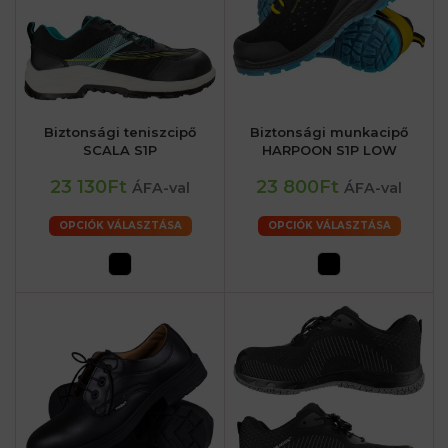
Biztonsági teniszcipő
Biztonsági munkacipő
SCALA S1P
HARPOON S1P LOW
23 130Ft
23 800Ft
ÁFA-val
ÁFA-val
OPCIÓK VÁLASZTÁSA
OPCIÓK VÁLASZTÁSA