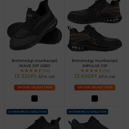
Biztonsági munkacipő
Biztonsági munkacipő
WAVE S1P GREY
IMPULSE S1P
(11x)
(9x)
13 320Ft
13 690Ft
ÁFA-val
ÁFA-val
OPCIÓK VÁLASZTÁSA
OPCIÓK VÁLASZTÁSA
24 ÓRÁN BELÜL SZÁLLÍTJUK
24 ÓRÁN BELÜL SZÁLLÍTJUK