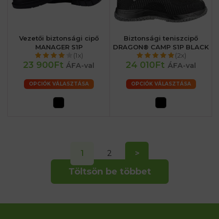
Vezetői biztonsági cipő
Biztonsági teniszcipő
MANAGER S1P
DRAGON® CAMP S1P BLACK
(1x)
(2x)
23 900Ft
24 010Ft
ÁFA-val
ÁFA-val
OPCIÓK VÁLASZTÁSA
OPCIÓK VÁLASZTÁSA
1
2
>
Töltsön be többet