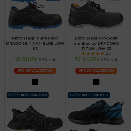
Biztonsági munkacipő
Biztonsági kompozit
DRAGON® TITAN BLUE LOW
munkacipő DRAGON®
S3
TITAN LOW S3
(2x)
16 810Ft
16 940Ft
ÁFA-val
ÁFA-val
OPCIÓK VÁLASZTÁSA
OPCIÓK VÁLASZTÁSA
24 ÓRÁN BELÜL SZÁLLÍTJUK
24 ÓRÁN BELÜL SZÁLLÍTJUK