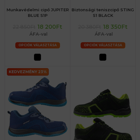
Munkavédelmi cipő JUPITER
Biztonsági teniszcipő STING
BLUE S1P
S1 BLACK
18 200Ft
18 350Ft
22 850Ft
20 380Ft
ÁFA-val
ÁFA-val
OPCIÓK VÁLASZTÁSA
OPCIÓK VÁLASZTÁSA
KEDVEZMÉNY 23%