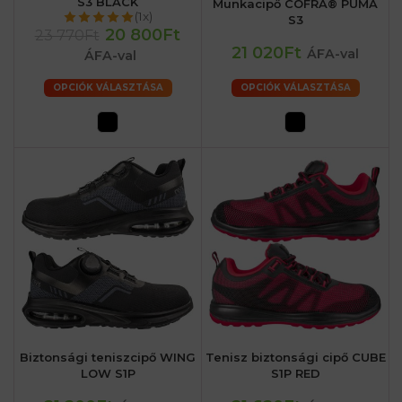
S3 BLACK
Munkacipő COFRA® PUMA
(1x)
S3
20 800Ft
23 770Ft
21 020Ft
ÁFA-val
ÁFA-val
OPCIÓK VÁLASZTÁSA
OPCIÓK VÁLASZTÁSA
Biztonsági teniszcipő WING
Tenisz biztonsági cipő CUBE
LOW S1P
S1P RED