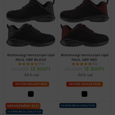
Biztonsági teniszcipő cipő
Biztonsági teniszcipő cipő
PAUL SBP BLACK
PAUL SBP RED
(7x)
(5x)
13 300Ft
13 300Ft
20 210Ft
20 210Ft
ÁFA-val
ÁFA-val
OPCIÓK VÁLASZTÁSA
OPCIÓK VÁLASZTÁSA
KEDVEZMÉNY 34%
24 ÓRÁN BELÜL SZÁLLÍTJUK
24 ÓRÁN BELÜL SZÁLLÍTJUK