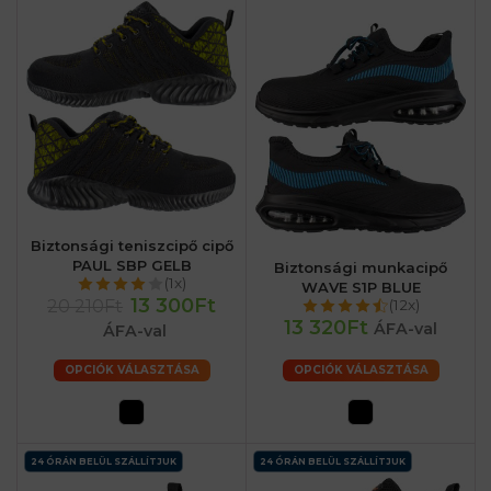
Biztonsági teniszcipő cipő
PAUL SBP GELB
Biztonsági munkacipő
(1x)
WAVE S1P BLUE
13 300Ft
20 210Ft
(12x)
13 320Ft
ÁFA-val
ÁFA-val
OPCIÓK VÁLASZTÁSA
OPCIÓK VÁLASZTÁSA
24 ÓRÁN BELÜL SZÁLLÍTJUK
24 ÓRÁN BELÜL SZÁLLÍTJUK