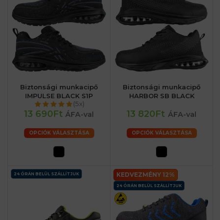
Biztonsági munkacipő
Biztonsági munkacipő
IMPULSE BLACK S1P
HARBOR SB BLACK
(5x)
13 690Ft
13 820Ft
ÁFA-val
ÁFA-val
OPCIÓK VÁLASZTÁSA
OPCIÓK VÁLASZTÁSA
KEDVEZMÉNY 12%
24 ÓRÁN BELÜL SZÁLLÍTJUK
24 ÓRÁN BELÜL SZÁLLÍTJUK