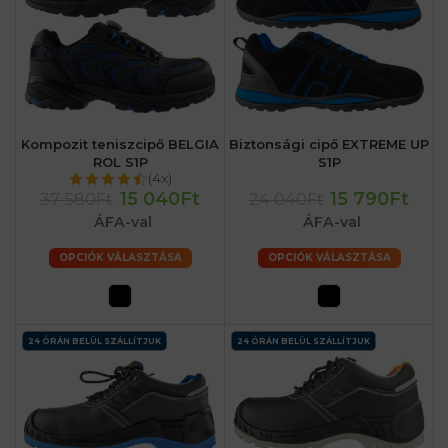
Kompozit teniszcipő BELGIA
Biztonsági cipő EXTREME UP
ROL S1P
S1P
(4x)
15 040Ft
15 790Ft
37 580Ft
24 040Ft
ÁFA-val
ÁFA-val
OPCIÓK VÁLASZTÁSA
OPCIÓK VÁLASZTÁSA
24 ÓRÁN BELÜL SZÁLLÍTJUK
24 ÓRÁN BELÜL SZÁLLÍTJUK