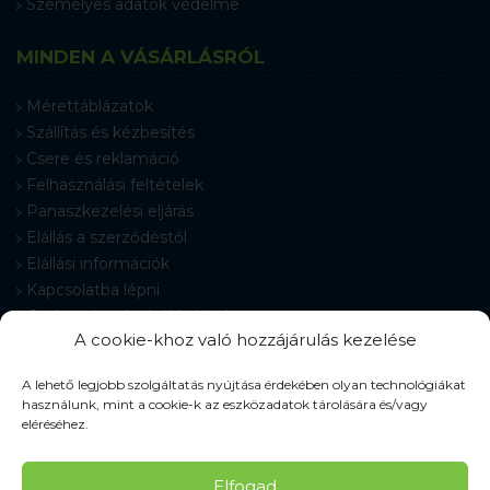
Személyes adatok védelme
MINDEN A VÁSÁRLÁSRÓL
Mérettáblázatok
Szállítás és kézbesítés
Csere és reklamáció
Felhasználási feltételek
Panaszkezelési eljárás
Elállás a szerződéstől
Elállási információk
Kapcsolatba lépni
Gyakran Ismételt Kérdések
A cookie-khoz való hozzájárulás kezelése
Cookie-beállítások
A lehető legjobb szolgáltatás nyújtása érdekében olyan technológiákat
használunk, mint a cookie-k az eszközadatok tárolására és/vagy
eléréséhez.
© 2026 Pracovné odevy ZIKO s. r. o., minden jog fenntartva.
Elfogad