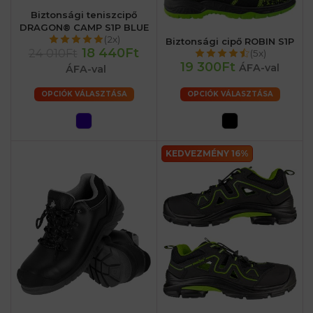
Biztonsági teniszcipő
DRAGON® CAMP S1P BLUE
(2x)
Biztonsági cipő ROBIN S1P
18 440Ft
24 010Ft
(5x)
19 300Ft
ÁFA-val
ÁFA-val
OPCIÓK VÁLASZTÁSA
OPCIÓK VÁLASZTÁSA
KEDVEZMÉNY 16%