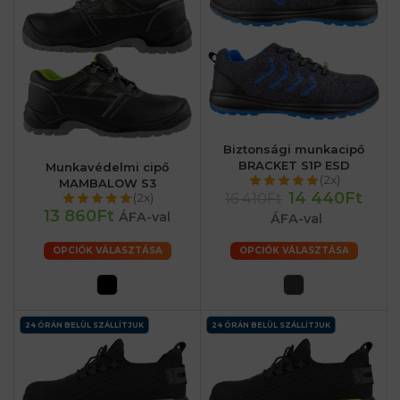
Biztonsági munkacipő
BRACKET S1P ESD
Munkavédelmi cipő
(2x)
MAMBALOW S3
14 440Ft
16 410Ft
(2x)
13 860Ft
ÁFA-val
ÁFA-val
OPCIÓK VÁLASZTÁSA
OPCIÓK VÁLASZTÁSA
24 ÓRÁN BELÜL SZÁLLÍTJUK
24 ÓRÁN BELÜL SZÁLLÍTJUK