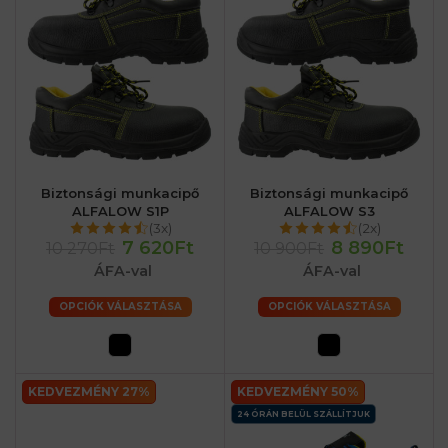
Biztonsági munkacipő
Biztonsági munkacipő
ALFALOW S1P
ALFALOW S3
(3x)
(2x)
7 620Ft
8 890Ft
10 270Ft
10 900Ft
ÁFA-val
ÁFA-val
OPCIÓK VÁLASZTÁSA
OPCIÓK VÁLASZTÁSA
KEDVEZMÉNY 27%
KEDVEZMÉNY 50%
24 ÓRÁN BELÜL SZÁLLÍTJUK