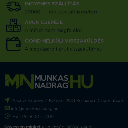
INGYENES SZÁLLÍTÁS
20000 Ft feletti vásárlás esetén
ÁRUK CSERÉJE
A méret nem megfelelő?
GOND NÉLKÜLI VISSZAKÜLDÉS
A megvásárolt árut visszaküldheti
Pracovné odevy ZIKO s.r.o. 2901 Komárom Czibor utca 3
info@munkasnadrag.hu
Hé - Pé: 8:00 - 17:00
Kövessen minket
a közösségi hálózatokon