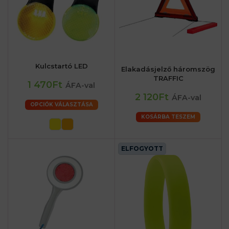
Kulcstartó LED
Elakadásjelző háromszög
TRAFFIC
1 470Ft
ÁFA-val
2 120Ft
ÁFA-val
OPCIÓK VÁLASZTÁSA
KOSÁRBA TESZEM
ELFOGYOTT