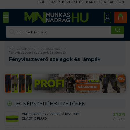
SZÁLLÍTÁS ÉS KÉZBESÍTÉS
KAPCSOLATBA LÉPNI
0
Munkasnadrag.hu
Jelzőeszközök
Fényvisszaverő szalagok és lámpák
Fényvisszaverő szalagok és lámpák
LEGNÉPSZERŰBB FIZETŐSEK
Elasztikus fényvisszaverő kézi pánt
370
Ft
ELASTIC FLUO
ÁFA-val