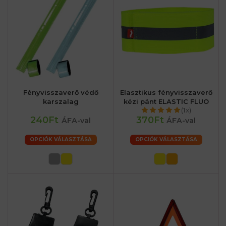
Fényvisszaverő védő
Elasztikus fényvisszaverő
karszalag
kézi pánt ELASTIC FLUO
(1x)
240Ft
370Ft
ÁFA-val
ÁFA-val
OPCIÓK VÁLASZTÁSA
OPCIÓK VÁLASZTÁSA