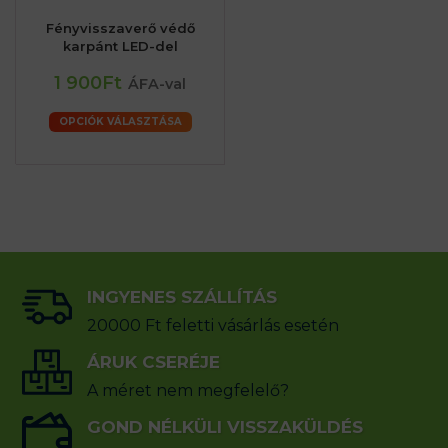
Fényvisszaverő védő
karpánt LED-del
1 900Ft
ÁFA-val
OPCIÓK VÁLASZTÁSA
INGYENES SZÁLLÍTÁS
20000 Ft feletti vásárlás esetén
ÁRUK CSERÉJE
A méret nem megfelelő?
GOND NÉLKÜLI VISSZAKÜLDÉS