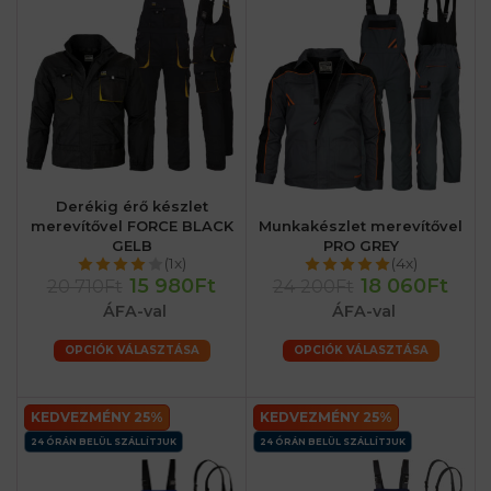
Derékig érő készlet
merevítővel FORCE BLACK
Munkakészlet merevítővel
GELB
PRO GREY
(1x)
(4x)
15 980Ft
18 060Ft
20 710Ft
24 200Ft
ÁFA-val
ÁFA-val
OPCIÓK VÁLASZTÁSA
OPCIÓK VÁLASZTÁSA
KEDVEZMÉNY 25%
KEDVEZMÉNY 25%
24 ÓRÁN BELÜL SZÁLLÍTJUK
24 ÓRÁN BELÜL SZÁLLÍTJUK