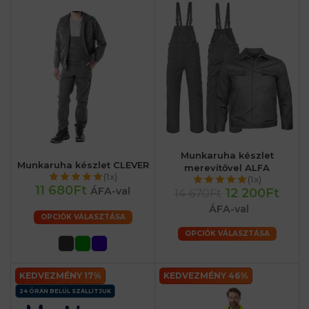
Munkaruha készlet
Munkaruha készlet CLEVER
merevítővel ALFA
(1x)
(1x)
11 680Ft
ÁFA-val
12 200Ft
14 670Ft
ÁFA-val
OPCIÓK VÁLASZTÁSA
OPCIÓK VÁLASZTÁSA
KEDVEZMÉNY 17%
KEDVEZMÉNY 46%
24 ÓRÁN BELÜL SZÁLLÍTJUK