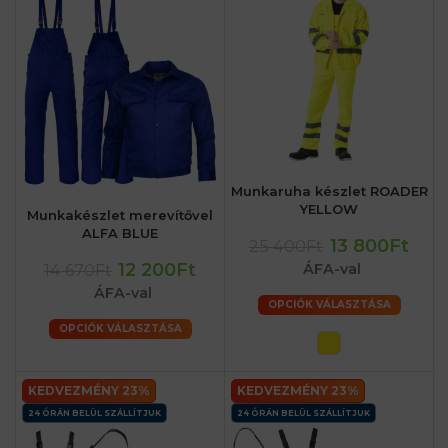
Munkaruha készlet ROADER
YELLOW
Munkakészlet merevítővel
ALFA BLUE
13 800Ft
25 400Ft
12 200Ft
14 670Ft
ÁFA-val
ÁFA-val
OPCIÓK VÁLASZTÁSA
OPCIÓK VÁLASZTÁSA
KEDVEZMÉNY 23%
KEDVEZMÉNY 23%
24 ÓRÁN BELÜL SZÁLLÍTJUK
24 ÓRÁN BELÜL SZÁLLÍTJUK