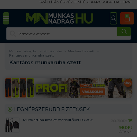
SZÁLLÍTÁS ÉS KÉZBESÍTÉS
KAPCSOLATBA LÉPNI
0
Munkasnadrag.hu
Munkaruha
Munkaruha szett
Kantáros munkaruha szett
Kantáros munkaruha szett
LEGNÉPSZERŰBB FIZETŐSEK
Munkaruha készlet merevítővel FORCE
15
20 710
Ft
980
Ft
ÁFA-val