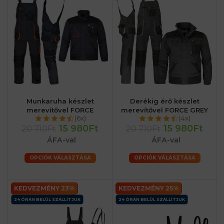
Munkaruha készlet
Derékig érő készlet
merevítővel FORCE
merevítővel FORCE GREY
(6x)
(4x)
15 980Ft
15 980Ft
20 710Ft
20 710Ft
ÁFA-val
ÁFA-val
OPCIÓK VÁLASZTÁSA
OPCIÓK VÁLASZTÁSA
KEDVEZMÉNY 23%
KEDVEZMÉNY 25%
24 ÓRÁN BELÜL SZÁLLÍTJUK
24 ÓRÁN BELÜL SZÁLLÍTJUK