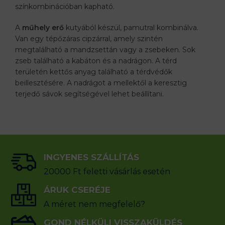
színkombinációban kapható.
A
műhely erő
kutyából készül, pamutral kombinálva.
Van egy tépőzáras cipzárral, amely szintén
megtalálható a mandzsettán vagy a zsebeken. Sok
zseb található a kabáton és a nadrágon. A térd
területén kettős anyag található a térdvédők
beillesztésére. A nadrágot a mellektől a keresztig
terjedő sávok segítségével lehet beállítani.
INGYENES SZÁLLÍTÁS
20000 Ft feletti vásárlás esetén
ÁRUK CSERÉJE
A méret nem megfelelő?
GOND NÉLKÜLI VISSZAKÜLDÉS