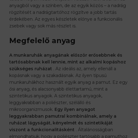
anyagból vagy a színben, de az egyik közös – a nadrág
rögzítését a nadrágtartóhoz rögzítve a jobb tartás
érdekében. Az egyes készletek előnye a funkcionális
zsebek vagy sok más részlet is.
Megfelelő anyag
A munkaruhák anyagának először erősebbnek és
tartósabbnak kell lennie, mint az alkalmi kopáshoz
szükséges ruházat
. Az ideális az, amely ellenáll a
kopásnak vagy a szakadásnak. Az ilyen típusú
munkaruhákhoz használt egyik anyag a pamut. Ez egy
ősi anyag, és alacsonyabb élettartamú, mint a
szintetikus anyagok. A szintetikus anyagok,
leggyakrabban a poliészter, szélálló és
mikroorganizmusok.
Egy ilyen anyagot
leggyakrabban pamutral kombinálnak, amely a
ruházat lágyságát, kényelmét és szintetikáját
viszont a funkcionalitásként
. Általánosságban
elmondhatjuk, hogy a poliészter tartósabb a pamuthoz