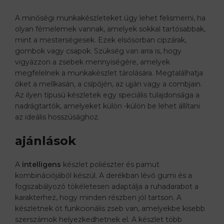
A minőségi munkakészleteket úgy lehet felismerni, ha
olyan fémelemek vannak, amelyek sokkal tartósabbak,
mint a mesterségesek. Ezek elsősorban cipzárak,
gombok vagy csapok. Szükség van arra is, hogy
vigyázzon a zsebek mennyiségére, amelyek
megfelelnek a munkakészlet tárolására. Megtalálhatja
őket a mellkasán, a csípőjén, az ujján vagy a combjain.
Az ilyen típusú készletek egy speciális tulajdonsága a
nadrágtartók, amelyeket külön -külön be lehet állítani
az ideális hosszúsághoz.
ajánlások
A
intelligens
készlet poliészter és pamut
kombinációjából készül. A derékban lévő gumi és a
fogszabályozó tökéletesen adaptálja a ruhadarabot a
karakterhez, hogy minden részben jól tartson. A
készletnek öt funkcionális zseb van, amelyekbe kisebb
szerszámok helyezkedhetnek el. A készlet több