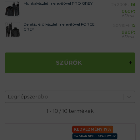
Munkakészlet merevítővel PRO GREY
18
24 200
Ft
060
Ft
ÁFA-val
Derékig érő készlet merevítővel FORCE
15
20 710
Ft
GREY
980
Ft
ÁFA-val
SZŰRŐK
Zoradenie produktov
Sort content
Sort content
Legnépszerűbb
1 - 10 / 10 termékek
KEDVEZMÉNY 17%
24 ÓRÁN BELÜL SZÁLLÍTJUK