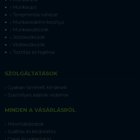
Munkacipő
Terepmintás ruházat
Munkavédelmi kesztyű
Munkaeszközök
Jelzőeszközök
Védőeszközök
Tisztítás és higiénia
SZOLGÁLTATÁSOK
Gyakran Ismételt Kérdések
Személyes adatok védelme
MINDEN A VÁSÁRLÁSRÓL
Mérettáblázatok
Szállítás és kézbesítés
Csere és reklamáció