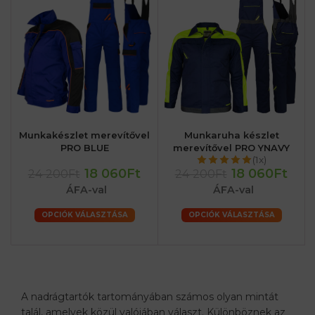
Munkakészlet merevítővel
Munkaruha készlet
PRO BLUE
merevítővel PRO YNAVY
(1x)
18 060Ft
18 060Ft
24 200Ft
24 200Ft
ÁFA-val
ÁFA-val
OPCIÓK VÁLASZTÁSA
OPCIÓK VÁLASZTÁSA
A nadrágtartók tartományában számos olyan mintát
talál, amelyek közül valójában választ. Különböznek az