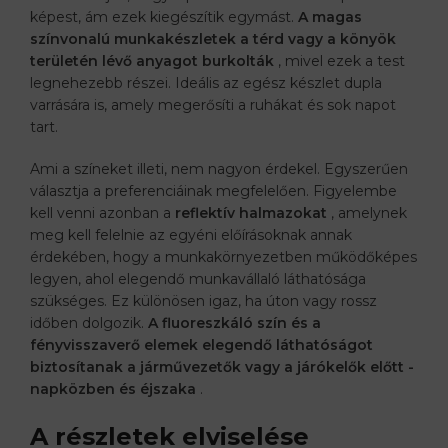
képest, ám ezek kiegészítik egymást.
A magas
színvonalú munkakészletek a térd vagy a könyök
területén lévő anyagot burkolták
, mivel ezek a test
legnehezebb részei. Ideális az egész készlet dupla
varrására is, amely megerősíti a ruhákat és sok napot
tart.
Ami a színeket illeti, nem nagyon érdekel. Egyszerűen
választja a preferenciáinak megfelelően. Figyelembe
kell venni azonban a
reflektív halmazokat
, amelynek
meg kell felelnie az egyéni előírásoknak annak
érdekében, hogy a munkakörnyezetben működőképes
legyen, ahol elegendő munkavállaló láthatósága
szükséges. Ez különösen igaz, ha úton vagy rossz
időben dolgozik.
A fluoreszkáló szín és a
fényvisszaverő elemek elegendő láthatóságot
biztosítanak a járművezetők vagy a járókelők előtt -
napközben és éjszaka
.
A részletek elviselése