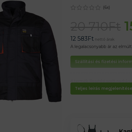
(
6
x)
1
20 710
Ft
12 583
Ft
nettó árak
A legalacsonyabb ár az elmúl
Szállítási és fizetési info
A termék illesztési szett nadrá
van külön cserélni másik méretr
Teljes leírás megjelenítése.
Kan