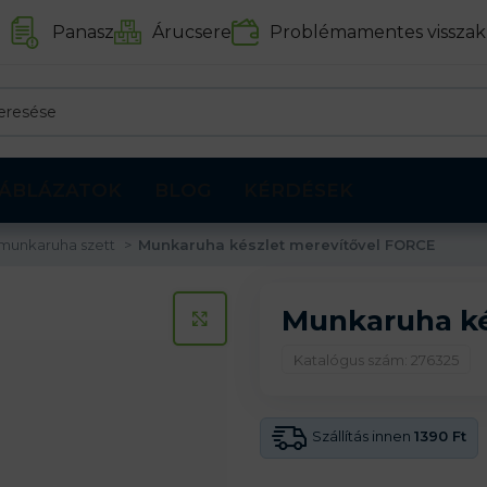
Panasz
Árucsere
Problémamentes visszak
ÁBLÁZATOK
BLOG
KÉRDÉSEK
 munkaruha szett
Munkaruha készlet merevítővel FORCE
Munkaruha ké
KATTINTS A KINAGYÍTÁSHOZ
Katalógus szám: 276325
Szállítás innen
1390 Ft