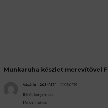
Munkaruha készlet merevítővel 
Vásárló #20341574
–
2025.07.15.
Illik és kényelmes
Minden hűvös