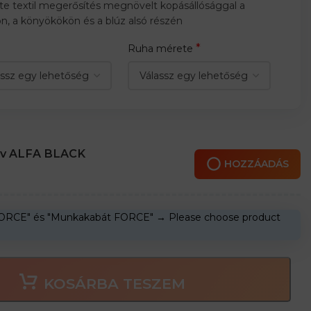
te textil megerősítés megnövelt kopásállósággal a
on, a könyökökön és a blúz alsó részén
*
Ruha mérete
öv ALFA BLACK
HOZZÁADÁS
FORCE" és "Munkakabát FORCE"
→
Please choose product
KOSÁRBA TESZEM