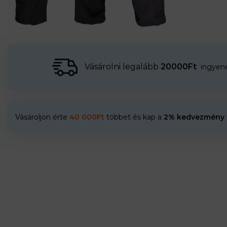
Vásárolni legalább
20000Ft
ingyenes
Vásároljon érte
40 000
Ft
többet és kap a
2% kedvezmény