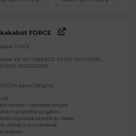
kakabát FORCE
akabát FORCE
nyok: EN ISO 13688:2013, EN ISO 12947-2:2016,
01:2018, RS22302:2018
:
ES/20% pamut 260g/m2
zők:
áros záródás + tépőzáras szegély
záras mandzsetta az ujjakon
llzseb tépőzárral és kettő az oldalán
bbi zsebek a tartozékoknak
lj szellőzés