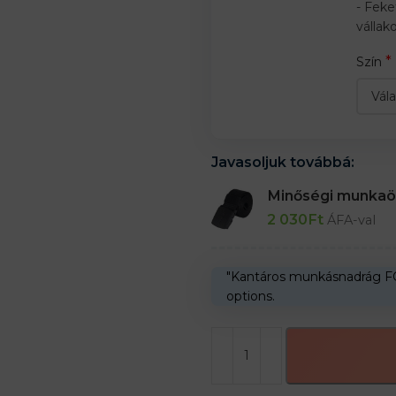
- Feke
vállak
*
Szín
Javasoljuk továbbá:
Minőségi munka
2 030
Ft
ÁFA-val
"Kantáros munkásnadrág 
options.