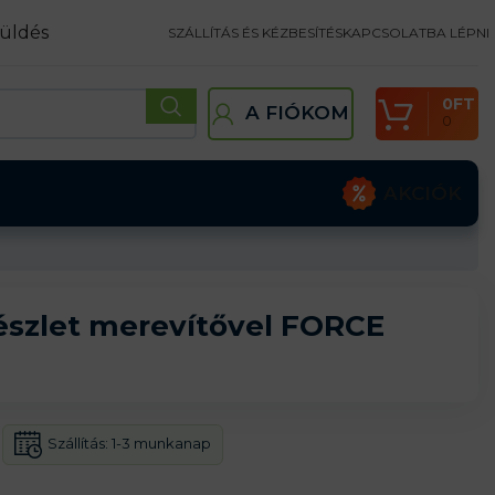
üldés
SZÁLLÍTÁS ÉS KÉZBESÍTÉS
KAPCSOLATBA LÉPNI
0
FT
A FIÓKOM
0
AKCIÓK
szlet merevítővel FORCE
Szállítás:
1-3 munkanap