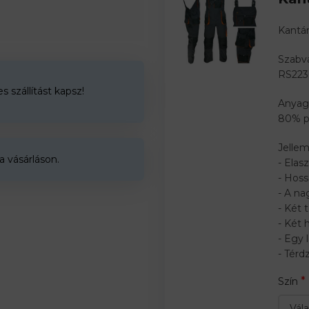
Kantá
Szabvá
RS223
 szállítást kapsz!
Anyag
80% p
Jellem
a vásárláson.
- Elas
- Hoss
- A na
- Két 
- Két 
- Egy
- Tér
*
Szín