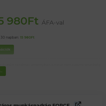
5 980
Ft
ÁFA-val
t 30 napban:
15 980
Ft
rmációk
got és blúzt tartalmaz, amennyiben a méret nem passzol, lehetőség
e.
..
táros munkásnadrág FORCE