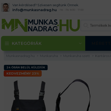
Van kérdésed? Szívesen segítünk Önnek.
info@munkasnadrag.hu
Hé - Pé: 8:00 - 17:00
KATEGÓRIÁK
MÉRETT
Munkasnadrag.hu
Munkaruha
Munkaruha szett
Kantáros
24 ÓRÁN BELÜL KÜLDJÜK
KEDVEZMÉNY 23%