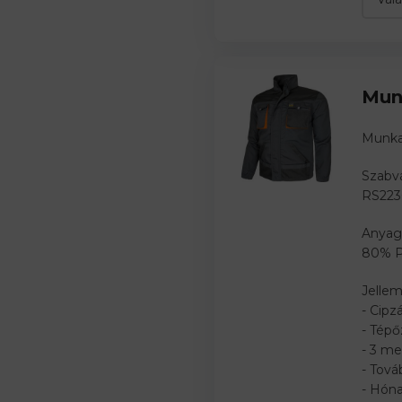
Mun
Munk
Szabvá
RS223
Anyag
80% P
Jellem
- Cipz
- Tépő
- 3 me
- Tová
- Hóna