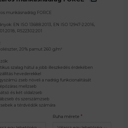
ros munkásnadrág FORCE
nyok: EN ISO 13688:2013, EN ISO 12947-2:2016,
01:2018, RS22302:201
:
oliészter, 20% pamut 260 g/m²
zők:
ztikus szalag hátul a jobb illeszkedés érdekében
zállítás hevederekkel
gyszámú zseb növeli a nadrág funkcionalitását
tépőzáras mellzseb
hátsó és két oldalzseb
 lábzseb és szerszámzseb
dzsebek a térdvédők számára
*
Ruha mérete