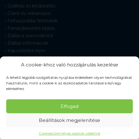
Szállítás és kézbesítés
Csere és reklamáció
Felhasználási feltételek
Panaszkezelési eljárás
Elállás a szerződéstől
Elállási információk
Kapcsolatba lépni
Gyakran Ismételt Kérdések
A cookie-khoz való hozzájárulás kezelése
Cookie-beállítások
A lehető legjobb szolgáltatás nyújtása érdekében olyan technológiákat
használunk, mint a cookie-k az eszközadatok tárolására és/vagy
eléréséhez.
© 2026 Pracovné odevy ZIKO s. r. o., minden jog fenntartva.
Elfogad
Beállítások megjelenítése
Cookies
Személyes adatok védelme