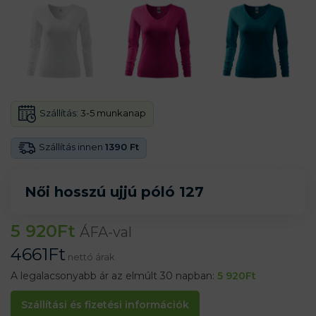
Szállítás:
3-5 munkanap
Szállítás innen
1390 Ft
Női hosszú ujjú póló 127
5 920
Ft
ÁFA-val
4661
Ft
nettó árak
A legalacsonyabb ár az elmúlt 30 napban:
5 920
Ft
Szállítási és fizetési információk