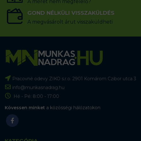
A méret nem megfelelő?
GOND NÉLKÜLI VISSZAKÜLDÉS
A megvásárolt árut visszaküldheti
Pracovné odevy ZIKO s.r.o. 2901 Komárom Czibor utca 3
info@munkasnadrag.hu
Hé - Pé: 8:00 - 17:00
Kövessen minket
a közösségi hálózatokon