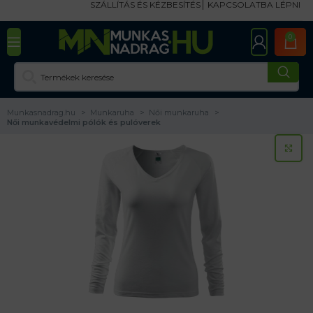
SZÁLLÍTÁS ÉS KÉZBESÍTÉS
KAPCSOLATBA LÉPNI
0
Munkasnadrag.hu
Munkaruha
Női munkaruha
Női munkavédelmi pólók és pulóverek
KA