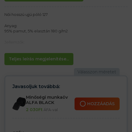
Női hosszú ujjú póló 127
Anyag:
95% pamut, 5% elasztán 180 g/m2
Jellemzők:
– Hosszú ujjú női póló
– A nyakkivágásban
– Oldalsó varratok
Teljes leírás megjelenítése...
– Rugalmas kötés a nyak körül
– Kúpos szabás, amely kiemeli a női sziluettet
Javasoljuk továbbá:
Minőségi munkaöv
ALFA BLACK
HOZZÁADÁS
2 030
Ft
ÁFA-val