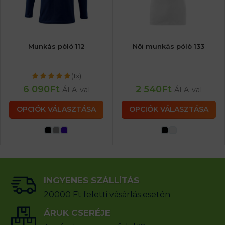
Munkás póló 112
Női munkás póló 133
(1x)
6 090
Ft
2 540
Ft
ÁFA-val
ÁFA-val
OPCIÓK VÁLASZTÁSA
OPCIÓK VÁLASZTÁSA
INGYENES SZÁLLÍTÁS
20000 Ft feletti vásárlás esetén
ÁRUK CSERÉJE