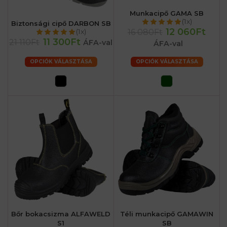
Munkacipő GAMA SB
(1x)
Biztonsági cipő DARBON SB
12 060Ft
16 080Ft
(1x)
11 300Ft
21 110Ft
ÁFA-val
ÁFA-val
OPCIÓK VÁLASZTÁSA
OPCIÓK VÁLASZTÁSA
Bőr bokacsizma ALFAWELD
Téli munkacipő GAMAWIN
S1
SB