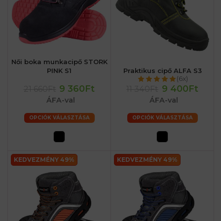
Női boka munkacipő STORK
PINK S1
Praktikus cipő ALFA S3
(6x)
9 360Ft
9 400Ft
21 660Ft
11 340Ft
ÁFA-val
ÁFA-val
OPCIÓK VÁLASZTÁSA
OPCIÓK VÁLASZTÁSA
KEDVEZMÉNY 49%
KEDVEZMÉNY 49%