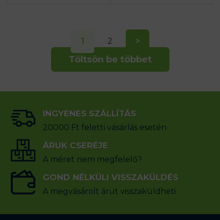
1
2
>
Töltsön be többet
INGYENES SZÁLLÍTÁS
20000 Ft feletti vásárlás esetén
ÁRUK CSERÉJE
A méret nem megfelelő?
GOND NÉLKÜLI VISSZAKÜLDÉS
A megvásárolt árut visszaküldheti