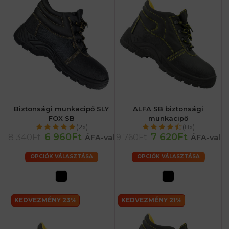
Biztonsági munkacipő SLY
ALFA SB biztonsági
FOX SB
munkacipő
(2x)
(8x)
6 960Ft
7 620Ft
8 340Ft
9 760Ft
ÁFA-val
ÁFA-val
OPCIÓK VÁLASZTÁSA
OPCIÓK VÁLASZTÁSA
KEDVEZMÉNY 23%
KEDVEZMÉNY 21%