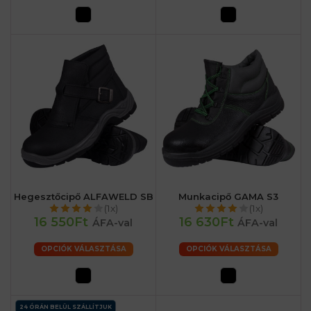
Hegesztőcipő ALFAWELD SB
Munkacipő GAMA S3
(1x)
(1x)
16 550Ft
16 630Ft
ÁFA-val
ÁFA-val
OPCIÓK VÁLASZTÁSA
OPCIÓK VÁLASZTÁSA
24 ÓRÁN BELÜL SZÁLLÍTJUK