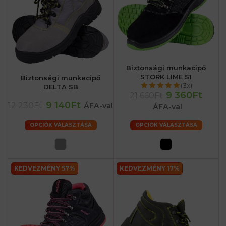
Biztonsági munkacipő
STORK LIME S1
Biztonsági munkacipő
(3x)
DELTA SB
9 360Ft
21 660Ft
9 140Ft
12 230Ft
ÁFA-val
ÁFA-val
OPCIÓK VÁLASZTÁSA
OPCIÓK VÁLASZTÁSA
KEDVEZMÉNY 57%
KEDVEZMÉNY 17%