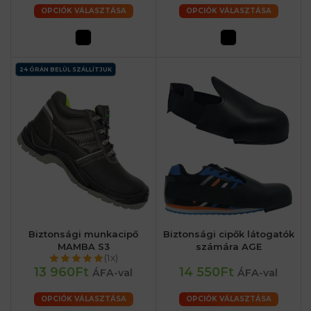
OPCIÓK VÁLASZTÁSA
OPCIÓK VÁLASZTÁSA
24 ÓRÁN BELÜL SZÁLLÍTJUK
Biztonsági munkacipő
Biztonsági cipők látogatók
MAMBA S3
számára AGE
(1x)
13 960Ft
14 550Ft
ÁFA-val
ÁFA-val
OPCIÓK VÁLASZTÁSA
OPCIÓK VÁLASZTÁSA