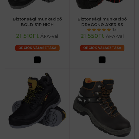
Biztonsági munkacipő
Biztonsági munkacipő
BOLD S1P HIGH
DRAGON® AXER S3
(1x)
21 510Ft
21 550Ft
ÁFA-val
ÁFA-val
OPCIÓK VÁLASZTÁSA
OPCIÓK VÁLASZTÁSA