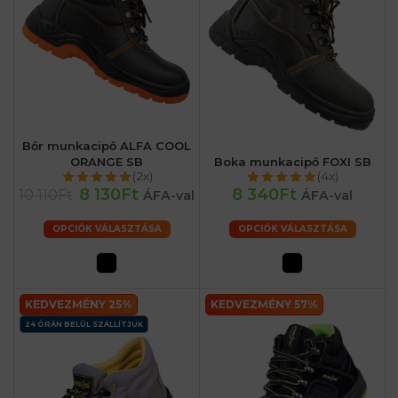
Bőr munkacipő ALFA COOL
ORANGE SB
Boka munkacipő FOXI SB
(2x)
(4x)
8 130Ft
8 340Ft
10 110Ft
ÁFA-val
ÁFA-val
OPCIÓK VÁLASZTÁSA
OPCIÓK VÁLASZTÁSA
KEDVEZMÉNY 25%
KEDVEZMÉNY 57%
24 ÓRÁN BELÜL SZÁLLÍTJUK