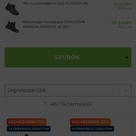
Téli munkavédelmi cipő FOXIWIN SB
11 320
Ft
ÁFA-val
Biztonsági munkacipő DRAGON®
23 240
Ft
WINSON ORANGE S3 SRC
ÁFA-val
SZŰRŐK
Zoradenie produktov
Sort content
Sort content
Legnépszerűbb
1 - 48 / 74 termékek
KEDVEZMÉNY 17%
KEDVEZMÉNY 22%
24 ÓRÁN BELÜL SZÁLLÍTJUK
24 ÓRÁN BELÜL SZÁLLÍTJUK