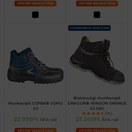
OPCIÓK VÁLASZTÁSA
OPCIÓK VÁLASZTÁSA
24 ÓRÁN BELÜL SZÁLLÍTJUK
Biztonsági munkacipő
Munkacipő COFRA® SOHO
DRAGON® WINSON ORANGE
S3
S3 SRC
(8x)
22 970Ft
23 240Ft
ÁFA-val
ÁFA-val
OPCIÓK VÁLASZTÁSA
OPCIÓK VÁLASZTÁSA