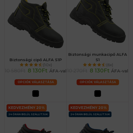
Biztonsági munkacipő ALFA
Biztonsági cipő ALFA S1P
S1
(10x)
(6x)
8 130Ft
8 130Ft
10 580Ft
10 270Ft
ÁFA-val
ÁFA-val
OPCIÓK VÁLASZTÁSA
OPCIÓK VÁLASZTÁSA
KEDVEZMÉNY 20%
KEDVEZMÉNY 20%
24 ÓRÁN BELÜL SZÁLLÍTJUK
24 ÓRÁN BELÜL SZÁLLÍTJUK