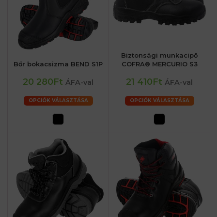
Biztonsági munkacipő
Bőr bokacsizma BEND S1P
COFRA® MERCURIO S3
20 280Ft
21 410Ft
ÁFA-val
ÁFA-val
OPCIÓK VÁLASZTÁSA
OPCIÓK VÁLASZTÁSA