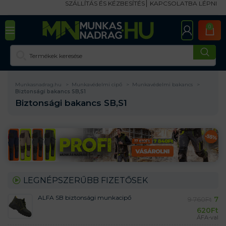
SZÁLLÍTÁS ÉS KÉZBESÍTÉS
KAPCSOLATBA LÉPNI
0
Munkasnadrag.hu
Munkavédelmi cipő
Munkavédelmi bakancs
Biztonsági bakancs SB,S1
Biztonsági bakancs SB,S1
LEGNÉPSZERŰBB FIZETŐSEK
ALFA SB biztonsági munkacipő
7
9 760
Ft
620
Ft
ÁFA-val