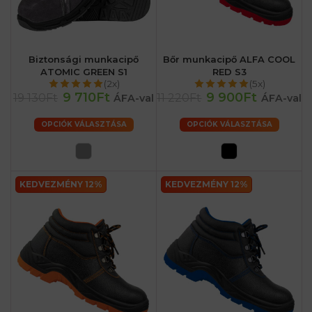
Biztonsági munkacipő
Bőr munkacipő ALFA COOL
ATOMIC GREEN S1
RED S3
(2x)
(5x)
9 710Ft
9 900Ft
19 130Ft
11 220Ft
ÁFA-val
ÁFA-val
OPCIÓK VÁLASZTÁSA
OPCIÓK VÁLASZTÁSA
KEDVEZMÉNY 12%
KEDVEZMÉNY 12%