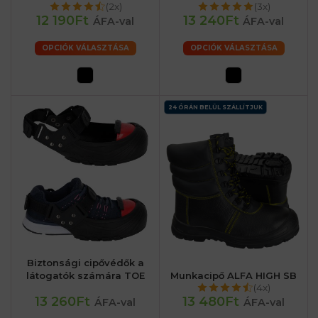
(2x)
(3x)
12 190Ft
13 240Ft
ÁFA-val
ÁFA-val
OPCIÓK VÁLASZTÁSA
OPCIÓK VÁLASZTÁSA
24 ÓRÁN BELÜL SZÁLLÍTJUK
Biztonsági cipővédők a
látogatók számára TOE
Munkacipő ALFA HIGH SB
(4x)
13 260Ft
13 480Ft
ÁFA-val
ÁFA-val