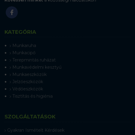
Kövessen minket
a közösségi hálózatokon
KATEGÓRIA
Munkaruha
Munkacipő
Terepmintás ruházat
Munkavédelmi kesztyű
Munkaeszközök
Jelzőeszközök
Védőeszközök
Tisztítás és higiénia
SZOLGÁLTATÁSOK
Gyakran Ismételt Kérdések