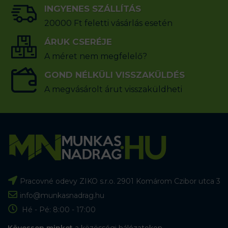
INGYENES SZÁLLÍTÁS
20000 Ft feletti vásárlás esetén
ÁRUK CSERÉJE
A méret nem megfelelő?
GOND NÉLKÜLI VISSZAKÜLDÉS
A megvásárolt árut visszaküldheti
Pracovné odevy ZIKO s.r.o. 2901 Komárom Czibor utca 3
info@munkasnadrag.hu
Hé - Pé: 8:00 - 17:00