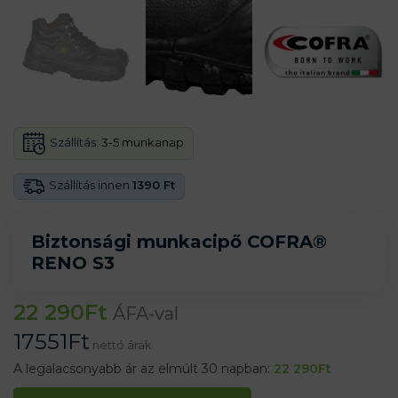
Szállítás:
3-5 munkanap
Szállítás innen
1390 Ft
Biztonsági munkacipő COFRA®
RENO S3
22 290
Ft
ÁFA-val
17551
Ft
nettó árak
A legalacsonyabb ár az elmúlt 30 napban:
22 290
Ft