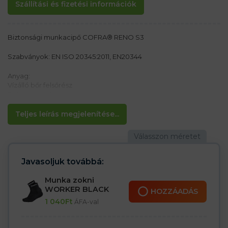
Szállítási és fizetési információk
Biztonsági munkacipő COFRA® RENO S3
Szabványok: EN ISO 20345:2011, EN20344
Anyag:
Vízálló bőr felsőrész
Poliuretán talp
Jellemzők:
Teljes leírás megjelenítése...
– Légáteresztő anyagból készült kopásálló bélés, felszívja az
izzadságot
– Antisztatikus, kivehető szövettel borított betét
– Acél orr 200 J/15 kN
– Acél talpbetét a talpban
Javasoljuk továbbá:
– Kategória S3 UK SRC
Munka zokni
WORKER BLACK
HOZZÁADÁS
1 040
Ft
ÁFA-val