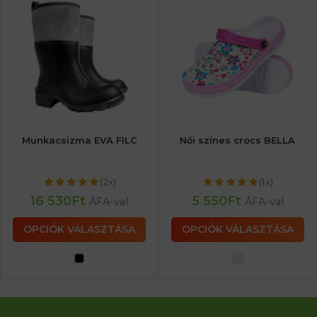
Munkacsizma EVA FILC
Női színes crocs BELLA
(2x)
(1x)
16 530
Ft
5 550
Ft
ÁFA-val
ÁFA-val
OPCIÓK VÁLASZTÁSA
OPCIÓK VÁLASZTÁSA