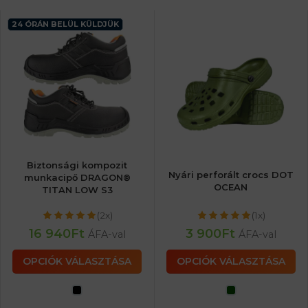
24 ÓRÁN BELÜL KÜLDJÜK
Biztonsági kompozit
Nyári perforált crocs DOT
munkacipő DRAGON®
OCEAN
TITAN LOW S3
(2x)
(1x)
16 940
Ft
3 900
Ft
ÁFA-val
ÁFA-val
OPCIÓK VÁLASZTÁSA
OPCIÓK VÁLASZTÁSA