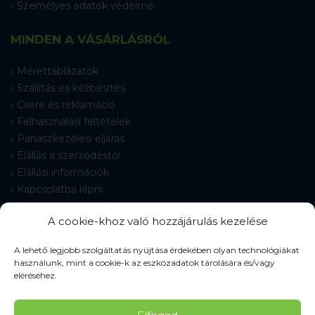
Személyes adatok védelme
MINDEN A VÁSÁRLÁSRÓL
Mérettáblázatok
Szállítás és kézbesítés
Csere és reklamáció
Felhasználási feltételek
Panaszkezelési eljárás
Elállás a szerződéstől
Elállási információk
Kapcsolatba lépni
Gyakran Ismételt Kérdések
A cookie-khoz való hozzájárulás kezelése
Cookie-beállítások
A lehető legjobb szolgáltatás nyújtása érdekében olyan technológiákat
használunk, mint a cookie-k az eszközadatok tárolására és/vagy
eléréséhez.
© 2026 Pracovné odevy ZIKO s. r. o., minden jog fenntartva.