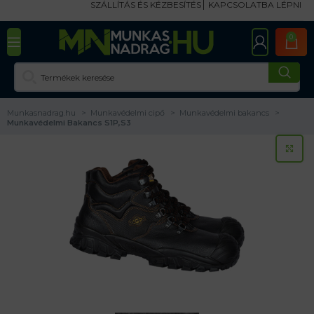
SZÁLLÍTÁS ÉS KÉZBESÍTÉS
KAPCSOLATBA LÉPNI
0
Munkasnadrag.hu
Munkavédelmi cipő
Munkavédelmi bakancs
Munkavédelmi Bakancs S1P,S3
KA