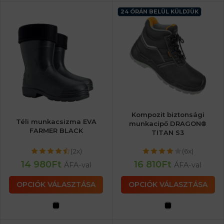
24 ÓRÁN BELÜL KÜLDJÜK
Kompozit biztonsági
Téli munkacsizma EVA
munkacipő DRAGON®
FARMER BLACK
TITAN S3
(2x)
(6x)
14 980
Ft
16 810
Ft
ÁFA-val
ÁFA-val
OPCIÓK VÁLASZTÁSA
OPCIÓK VÁLASZTÁSA