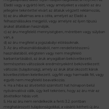
Eladó vagy a gyártó leírt, vagy amelyeket a vásárló az áru
jellegére tekintettel elvárt az általuk végzett reklámozás,
b) az áru alkalmas arra a célra, amelyet az Eladó a
felhasználásukra megjelöl, vagy amelyre az ilyen típusú
árukat általában használják,
c) az áru megfelelő mennyiségben, méretben vagy súlyban
van, a
d) az áru megfelel a jogszabályi előírásoknak.
3. Az áru elhasználódásából, nem rendeltetésszerű
használatából, elégtelen vagy nem megfelelő
karbantartásából, az áruk anyagában bekövetkezett
természetes változások eredményeként bekövetkezett
változás (tulajdonság), amely az áruk által okozott károk
következtében keletkezett. ügyfél vagy harmadik fél, vagy
egyéb nem megfelelő beavatkozás.
4. Ha a hiba az átvételtől számított hat hónapon belül
nyilvánvalóvá válik, úgy kell tekinteni, hogy az áru már az
átvételkor hibás volt.
5. Ha az áru nem rendelkezik a fenti 3.2. pontban
meghatározott tulajdonságokkal, a vásárló kérheti új áru