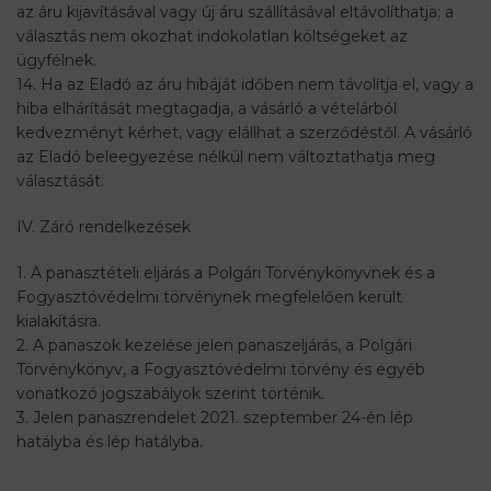
az áru kijavításával vagy új áru szállításával eltávolíthatja; a
választás nem okozhat indokolatlan költségeket az
ügyfélnek.
14. Ha az Eladó az áru hibáját időben nem távolítja el, vagy a
hiba elhárítását megtagadja, a vásárló a vételárból
kedvezményt kérhet, vagy elállhat a szerződéstől. A vásárló
az Eladó beleegyezése nélkül nem változtathatja meg
választását.
IV. Záró rendelkezések
1. A panasztételi eljárás a Polgári Törvénykönyvnek és a
Fogyasztóvédelmi törvénynek megfelelően került
kialakításra.
2. A panaszok kezelése jelen panaszeljárás, a Polgári
Törvénykönyv, a Fogyasztóvédelmi törvény és egyéb
vonatkozó jogszabályok szerint történik.
3. Jelen panaszrendelet 2021. szeptember 24-én lép
hatályba és lép hatályba.