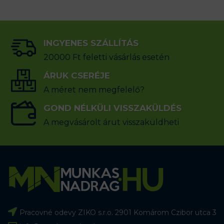
INGYENES SZÁLLÍTÁS
20000 Ft feletti vásárlás esetén
ÁRUK CSERÉJE
A méret nem megfelelő?
GOND NÉLKÜLI VISSZAKÜLDÉS
A megvásárolt árut visszaküldheti
Pracovné odevy ZIKO s.r.o. 2901 Komárom Czibor utca 3