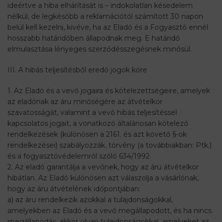
ideértve a hiba elhárítását is – indokolatlan késedelem
nélkül, de legkésőbb a reklamációtól számított 30 napon
belül kell kezelni, kivéve, ha az Eladó és a Fogyasztó ennél
hosszabb határidőben állapodnak meg. E határidő
elmulasztása lényeges szerződésszegésnek minősül.
III. A hibás teljesítésből eredő jogok köre
1. Az Eladó és a vevő jogaira és kötelezettségeire, amelyek
az eladónak az áru minőségére az átvételkor
szavatosságát, valamint a vevő hibás teljesítéssel
kapcsolatos jogait, a vonatkozó általánosan kötelező
rendelkezések (különösen a 2161. és azt követő §-ok
rendelkezései) szabályozzák. törvény (a továbbiakban: Ptk.)
és a fogyasztóvédelemről szóló 634/1992.
2. Az eladó garantálja a vevőnek, hogy az áru átvételkor
hibátlan. Az Eladó különösen azt válaszolja a vásárlónak,
hogy az áru átvételének időpontjában:
a) az áru rendelkezik azokkal a tulajdonságokkal,
amelyekben az Eladó és a vevő megállapodott, és ha nincs
megállapodás, akkor olyan tulajdonságokkal, amelyeket az