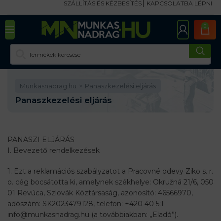
SZÁLLÍTÁS ÉS KÉZBESÍTÉS
KAPCSOLATBA LÉPNI
0
Munkasnadrag.hu
Panaszkezelési eljárás
Panaszkezelési eljárás
PANASZI ELJÁRÁS
I. Bevezető rendelkezések
1. Ezt a reklamációs szabályzatot a Pracovné odevy Ziko s. r.
o. cég bocsátotta ki, amelynek székhelye: Okružná 21/6, 050
01 Revúca, Szlovák Köztársaság, azonosító: 46566970,
adószám: SK2023479128, telefon: +420 40 5:1
info@munkasnadrag.hu (a továbbiakban: „Eladó”).