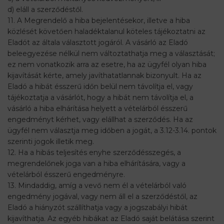
d) eláll a szerződéstől.
11. A Megrendelő a hiba bejelentésekor, illetve a hiba
közlését követően haladéktalanul köteles tájékoztatni az
Eladót az általa választott jogáról. A vásárló az Eladó
beleegyezése nélkül nem változtathatja meg a választását;
ez nem vonatkozik arra az esetre, ha az ügyfél olyan hiba
kijavítását kérte, amely javíthatatlannak bizonyult. Ha az
Eladó a hibát ésszerű időn belül nem távolítja el, vagy
tájékoztatja a vásárlót, hogy a hibát nem távolítja el, a
vásárló a hiba elhárítása helyett a vételárból ésszerű
engedményt kérhet, vagy elállhat a szerződés. Ha az
ügyfél nem választja meg időben a jogát, a 3.12-3.14. pontok
szerinti jogok illetik meg.
12. Ha a hibás teljesítés enyhe szerződésszegés, a
megrendelőnek joga van a hiba elhárítására, vagy a
vételárból ésszerű engedményre.
13. Mindaddig, amíg a vevő nem él a vételárból való
engedmény jogával, vagy nem áll el a szerződéstől, az
Eladó a hiányzót szállíthatja vagy a jogszabályi hibát
kijavíthatja. Az egyéb hibákat az Eladó saját belátása szerint