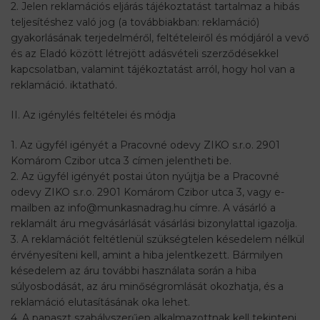
2. Jelen reklamációs eljárás tájékoztatást tartalmaz a hibás
teljesítéshez való jog (a továbbiakban: reklamáció)
gyakorlásának terjedelméről, feltételeiről és módjáról a vevő
és az Eladó között létrejött adásvételi szerződésekkel
kapcsolatban, valamint tájékoztatást arról, hogy hol van a
reklamáció. iktatható.
II. Az igénylés feltételei és módja
1. Az ügyfél igényét a Pracovné odevy ZIKO s.r.o. 2901
Komárom Czibor utca 3 címen jelentheti be.
2. Az ügyfél igényét postai úton nyújtja be a Pracovné
odevy ZIKO s.r.o. 2901 Komárom Czibor utca 3, vagy e-
mailben az info@munkasnadrag.hu címre. A vásárló a
reklamált áru megvásárlását vásárlási bizonylattal igazolja.
3. A reklamációt feltétlenül szükségtelen késedelem nélkül
érvényesíteni kell, amint a hiba jelentkezett. Bármilyen
késedelem az áru további használata során a hiba
súlyosbodását, az áru minőségromlását okozhatja, és a
reklamáció elutasításának oka lehet.
4. A panaszt szabályszerűen alkalmazottnak kell tekinteni,