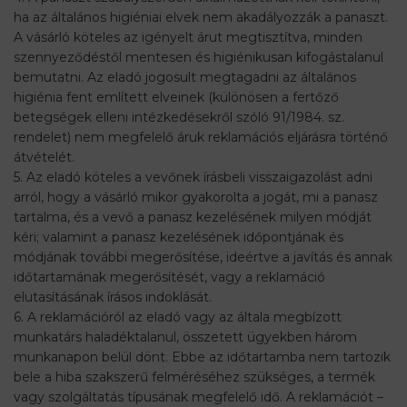
ha az általános higiéniai elvek nem akadályozzák a panaszt.
A vásárló köteles az igényelt árut megtisztítva, minden
szennyeződéstől mentesen és higiénikusan kifogástalanul
bemutatni. Az eladó jogosult megtagadni az általános
higiénia fent említett elveinek (különösen a fertőző
betegségek elleni intézkedésekről szóló 91/1984. sz.
rendelet) nem megfelelő áruk reklamációs eljárásra történő
átvételét.
5. Az eladó köteles a vevőnek írásbeli visszaigazolást adni
arról, hogy a vásárló mikor gyakorolta a jogát, mi a panasz
tartalma, és a vevő a panasz kezelésének milyen módját
kéri; valamint a panasz kezelésének időpontjának és
módjának további megerősítése, ideértve a javítás és annak
időtartamának megerősítését, vagy a reklamáció
elutasításának írásos indoklását.
6. A reklamációról az eladó vagy az általa megbízott
munkatárs haladéktalanul, összetett ügyekben három
munkanapon belül dönt. Ebbe az időtartamba nem tartozik
bele a hiba szakszerű felméréséhez szükséges, a termék
vagy szolgáltatás típusának megfelelő idő. A reklamációt –