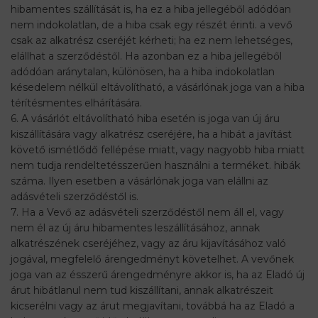
hibamentes szállítását is, ha ez a hiba jellegéből adódóan
nem indokolatlan, de a hiba csak egy részét érinti. a vevő
csak az alkatrész cseréjét kérheti; ha ez nem lehetséges,
elállhat a szerződéstől. Ha azonban ez a hiba jellegéből
adódóan aránytalan, különösen, ha a hiba indokolatlan
késedelem nélkül eltávolítható, a vásárlónak joga van a hiba
térítésmentes elhárítására.
6. A vásárlót eltávolítható hiba esetén is joga van új áru
kiszállítására vagy alkatrész cseréjére, ha a hibát a javítást
követő ismétlődő fellépése miatt, vagy nagyobb hiba miatt
nem tudja rendeltetésszerűen használni a terméket. hibák
száma. Ilyen esetben a vásárlónak joga van elállni az
adásvételi szerződéstől is.
7. Ha a Vevő az adásvételi szerződéstől nem áll el, vagy
nem él az új áru hibamentes leszállításához, annak
alkatrészének cseréjéhez, vagy az áru kijavításához való
jogával, megfelelő árengedményt követelhet. A vevőnek
joga van az ésszerű árengedményre akkor is, ha az Eladó új
árut hibátlanul nem tud kiszállítani, annak alkatrészeit
kicserélni vagy az árut megjavítani, továbbá ha az Eladó a