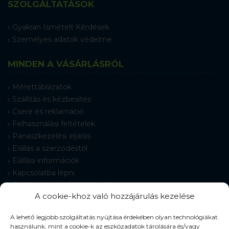
SZOLGÁLTATÁSOK
Gyakran Ismételt Kérdések
Személyes adatok védelme
MINDEN A VÁSÁRLÁSRÓL
Mérettáblázatok
Szállítás és kézbesítés
Csere és reklamáció
Felhasználási feltételek
Panaszkezelési eljárás
Elállás a szerződéstől
Elállási információk
Kapcsolatba lépni
Gyakran Ismételt Kérdések
A cookie-khoz való hozzájárulás kezelése
Cookie-beállítások
A lehető legjobb szolgáltatás nyújtása érdekében olyan technológiákat
használunk, mint a cookie-k az eszközadatok tárolására és/vagy