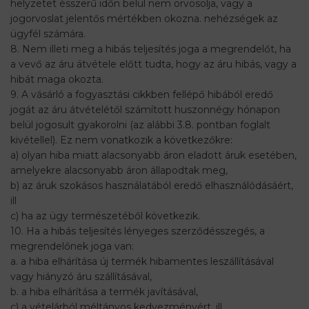
helyzetet ésszerű időn belül nem orvosolja, vagy a
jogorvoslat jelentős mértékben okozna. nehézségek az
ügyfél számára.
8. Nem illeti meg a hibás teljesítés joga a megrendelőt, ha
a vevő az áru átvétele előtt tudta, hogy az áru hibás, vagy a
hibát maga okozta.
9. A vásárló a fogyasztási cikkben fellépő hibából eredő
jogát az áru átvételétől számított huszonnégy hónapon
belül jogosult gyakorolni (az alábbi 3.8. pontban foglalt
kivétellel). Ez nem vonatkozik a következőkre:
a) olyan hiba miatt alacsonyabb áron eladott áruk esetében,
amelyekre alacsonyabb áron állapodtak meg,
b) az áruk szokásos használatából eredő elhasználódásáért,
ill
c) ha az ügy természetéből következik.
10. Ha a hibás teljesítés lényeges szerződésszegés, a
megrendelőnek joga van:
a. a hiba elhárítása új termék hibamentes leszállításával
vagy hiányzó áru szállításával,
b. a hiba elhárítása a termék javításával,
c) a vételárból méltányos kedvezményért, ill