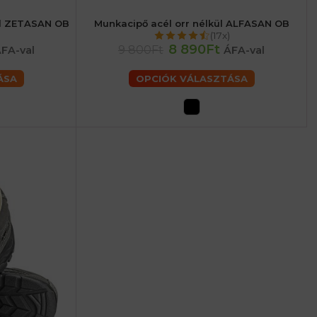
ül ZETASAN OB
Munkacipő acél orr nélkül ALFASAN OB
43
44
45
36
37
38
39
40
41
42
43
44
45
(17x)
50
46
47
48
49
50
8 890Ft
9 800Ft
FA-val
ÁFA-val
ÁSA
OPCIÓK VÁLASZTÁSA