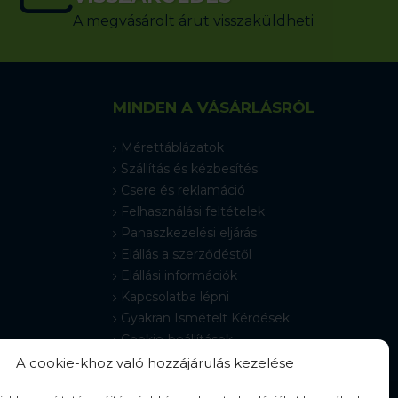
A megvásárolt árut visszaküldheti
MINDEN A VÁSÁRLÁSRÓL
Mérettáblázatok
Szállítás és kézbesítés
Csere és reklamáció
Felhasználási feltételek
Panaszkezelési eljárás
Elállás a szerződéstől
Elállási információk
Kapcsolatba lépni
Gyakran Ismételt Kérdések
Cookie-beállítások
A cookie-khoz való hozzájárulás kezelése