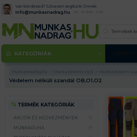
Van kérdésed? Szívesen segítünk Önnek.
info@munkasnadrag.hu
Hé - Pé: 8:00 - 17:00
KATEGÓRIÁK
MÉRETT
Munkasnadrag.hu
Munkavédelmi cipő
Munkavédelmi sza
Védelem nélküli szandál OB,O1,O2
TERMÉK KATEGÓRIÁK
AKCIÓK ÉS KEDVEZMÉNYEK
MUNKARUHA