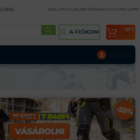
üldés
SZÁLLÍTÁS ÉS KÉZBESÍTÉS
KAPCSOLATBA LÉPNI
0
FT
A FIÓKOM
0
AKCIÓK