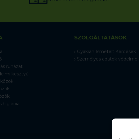
A
SZOLGÁLTATÁSOK
a
Gyakran Ismételt Kérdések
ő
Személyes adatok védelme
ás ruházat
elmi kesztyű
közök
özök
özök
s higiénia