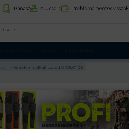
Panasz
Árucsere
Problémamentes visszak
ÁBLÁZATOK
BLOG
KÉRDÉSEK
ndál
Védelem nélküli szandál OB,O1,O2