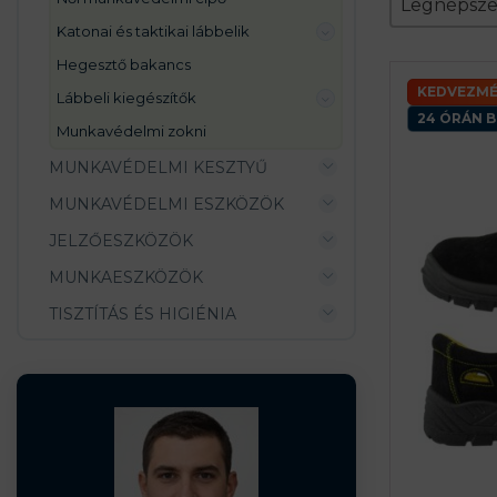
Sort conte
Legnépsz
katonai és taktikai lábbelik
hegesztő bakancs
KEDVEZMÉ
lábbeli kiegészítők
24 ÓRÁN B
munkavédelmi zokni
MUNKAVÉDELMI KESZTYŰ
MUNKAVÉDELMI ESZKÖZÖK
JELZŐESZKÖZÖK
MUNKAESZKÖZÖK
TISZTÍTÁS ÉS HIGIÉNIA