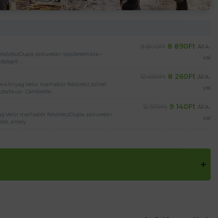
8 890
Ft
9 800
Ft
ÁFA-
őrészDupla poliuretán talpJellemzők:–
val
zadságot-…
8 260
Ft
12 490
Ft
ÁFA-
4Anyag:Velúr marhabőr felsőrész bőrrel
val
sztatikus– Cambrelle…
9 140
Ft
12 570
Ft
ÁFA-
:Velúr marhabőr felsőrészDupla poliuretán
val
élés, amely…