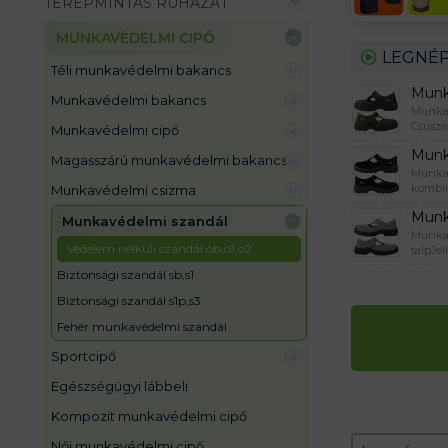
TEREPMINTÁS RUHÁZAT
MUNKAVÉDELMI CIPŐ
LEGNÉP
téli munkavédelmi bakancs
Munk
munkavédelmi bakancs
Munkac
Csúszás
munkavédelmi cipő
Munk
magasszárú munkavédelmi bakancs
Munkas
kombin
munkavédelmi csizma
Munk
munkavédelmi szandál
Munkas
védelem nélküli szandál ob,o1,o2
talpJe
biztonsági szandál sb,s1
biztonsági szandál s1p,s3
fehér munkavédelmi szandál
sportcipő
egészségügyi lábbeli
kompozit munkavédelmi cipő
Zoradeni
Sort conten
női munkavédelmi cipő