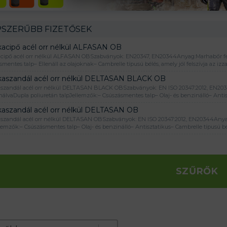
SZERŰBB FIZETŐSEK
acipő acél orr nélkül ALFASAN OB
ipő acél orr nélkül ALFASAN OBSzabványok: EN20347, EN20344Anyag:Marhabőr fels
mentes talp– Ellenáll az olajoknak– Cambrelle típusú bélés, amely jól felszívja az iz
aszandál acél orr nélkül DELTASAN BLACK OB
zandál acél orr nélkül DELTASAN BLACK OBSzabványok: EN ISO 20347:2012, EN2034
álvaDupla poliuretán talpJellemzők:– Csúszásmentes talp– Olaj- és benzinálló– Anti
aszandál acél orr nélkül DELTASAN OB
zandál acél orr nélkül DELTASAN OBSzabványok: EN ISO 20347:2012, EN20344Anyag
llemzők:– Csúszásmentes talp– Olaj- és benzinálló– Antisztatikus– Cambrelle típusú b
SZŰRŐK
e produktov
t