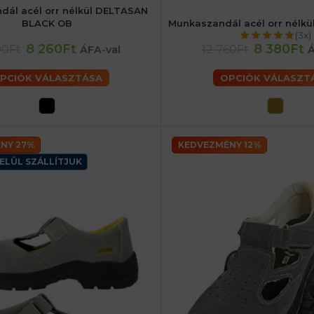
dál acél orr nélkül DELTASAN
41
42
44
46
47
49
BLACK OB
Munkaszandál acél orr nélk
36
37
38
39
40
41
42
(3x)
46
47
48
49
8 260Ft
8 380Ft
90Ft
12 760Ft
ÁFA-val
Á
PCIÓK VÁLASZTÁSA
OPCIÓK VÁLASZT
NY 27%
KEDVEZMÉNY 12%
ELÜL SZÁLLÍTJUK