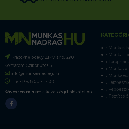
KATEGÓRI
Munkaruh
Munkacip
Pracovné odevy ZIKO s.r.o. 2901
Terepmint
Komárom Czibor utca 3
Munkavéd
info@munkasnadrag.hu
Munkaesz
Hé - Pé: 8:00 - 17:00
Jelzőeszk
Védőeszk
Kövessen minket
a közösségi hálózatokon
Tisztítás é