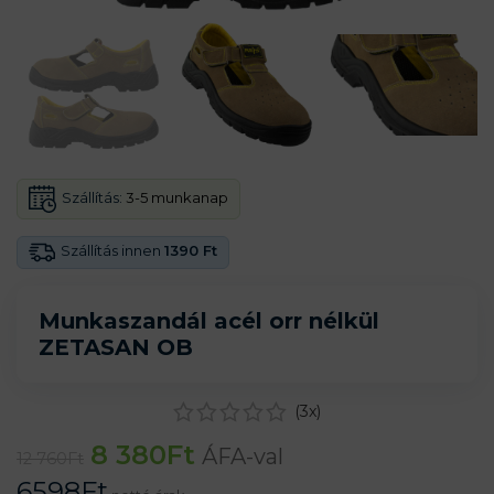
Szállítás:
3-5 munkanap
Szállítás innen
1390 Ft
Munkaszandál acél orr nélkül
ZETASAN OB
(
3
x)
8 380
Ft
ÁFA-val
12 760
Ft
6598
Ft