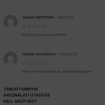
Vásárló #5773039
–
2025.07.12.
könnyű, könnyen viselhető
Vásárló #14435424
–
2024.06.30.
Még nem próbáltam ki, ajándékba kaptam.
TANÚSÍTVÁNYOK
HASZNÁLATI UTASÍTÁS
KELL SEGÍTSÉG?