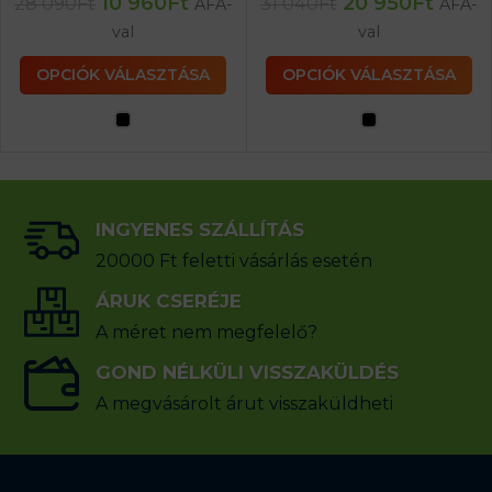
10 960
Ft
20 950
Ft
28 090
Ft
31 040
Ft
ÁFA-
ÁFA-
val
val
OPCIÓK VÁLASZTÁSA
OPCIÓK VÁLASZTÁSA
INGYENES SZÁLLÍTÁS
20000 Ft feletti vásárlás esetén
ÁRUK CSERÉJE
A méret nem megfelelő?
GOND NÉLKÜLI VISSZAKÜLDÉS
A megvásárolt árut visszaküldheti