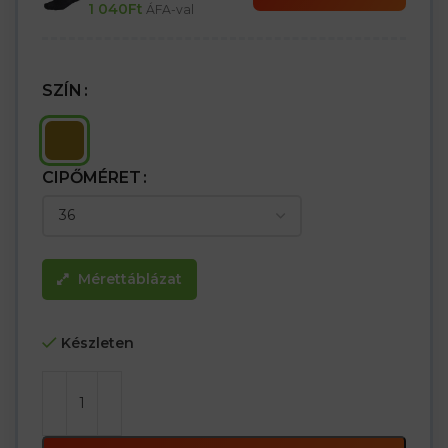
1 040
Ft
ÁFA-val
SZÍN
CIPŐMÉRET
Mérettáblázat
Készleten