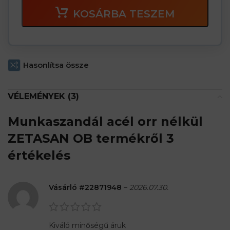
KOSÁRBA TESZEM
Hasonlítsa össze
VÉLEMÉNYEK (3)
Munkaszandál acél orr nélkül
ZETASAN OB
termékről 3
értékelés
Vásárló #22871948
–
2026.07.30.
Kiváló minőségű áruk