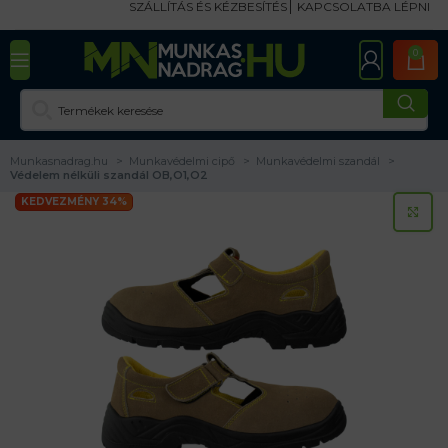
SZÁLLÍTÁS ÉS KÉZBESÍTÉS
KAPCSOLATBA LÉPNI
0
Munkasnadrag.hu
Munkavédelmi cipő
Munkavédelmi szandál
Védelem nélküli szandál OB,O1,O2
KEDVEZMÉNY 34%
KA