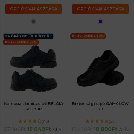
OPCIÓK VÁLASZTÁSA
OPCIÓK VÁLASZTÁSA
24 ÓRÁN BELÜL KÜLDJÜK
KEDVEZMÉNY 30%
KEDVEZMÉNY 60%
Kompozit teniszcipő BELGIA
Biztonsági cipő GAMALOW
ROL S1P
SB
(4x)
(2x)
15 040
Ft
10 800
Ft
37 580
Ft
15 420
Ft
ÁFA-
ÁFA-