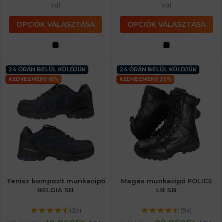
val
val
OPCIÓK VÁLASZTÁSA
OPCIÓK VÁLASZTÁSA
24 ÓRÁN BELÜL KÜLDJÜK
24 ÓRÁN BELÜL KÜLDJÜK
KEDVEZMÉNY 61%
KEDVEZMÉNY 33%
Tenisz kompozit munkacipő
Magas munkacipő POLICE
BELGIA SB
LB SB
(2x)
(9x)