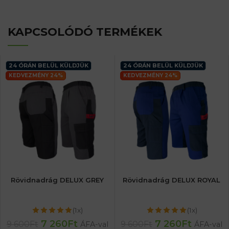
KAPCSOLÓDÓ TERMÉKEK
24 ÓRÁN BELÜL KÜLDJÜK
24 ÓRÁN BELÜL KÜLDJÜK
KEDVEZMÉNY 24%
KEDVEZMÉNY 24%
Rövidnadrág DELUX GREY
Rövidnadrág DELUX ROYAL
(1x)
(1x)
7 260
Ft
7 260
Ft
9 600
Ft
9 600
Ft
ÁFA-val
ÁFA-val