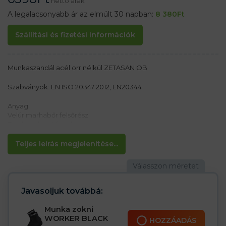
nettó árak
A legalacsonyabb ár az elmúlt 30 napban:
8 380
Ft
Szállítási és fizetési információk
Munkaszandál acél orr nélkül ZETASAN OB
Szabványok: EN ISO 20347:2012, EN20344
Anyag:
Velúr marhabőr felsőrész
Dupla poliuretán talp
Jellemzők:
Teljes leírás megjelenítése...
– Csúszásmentes talp
– Olaj- és benzinálló
– Antisztatikus
– Cambrelle típusú bélés, amely jól felszívja az izzadságot
– Két sűrűségű poliuretán biztosítja, hogy a talp kívülről
Javasoljuk továbbá:
keményebb, belül pedig puhább
– Az élénk barna szín ideális a forró napokra
Munka zokni
– Lengéscsillapítás a sarokban
WORKER BLACK
HOZZÁADÁS
– OB E kategória FO SRC