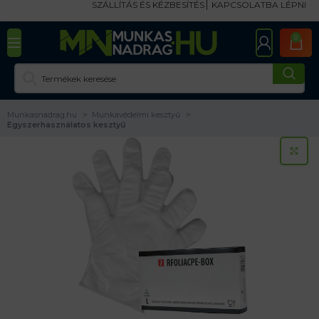
SZÁLLÍTÁS ÉS KÉZBESÍTÉS
KAPCSOLATBA LÉPNI
0
Munkasnadrag.hu
Munkavédelmi kesztyű
Egyszerhasználatos kesztyű
KA