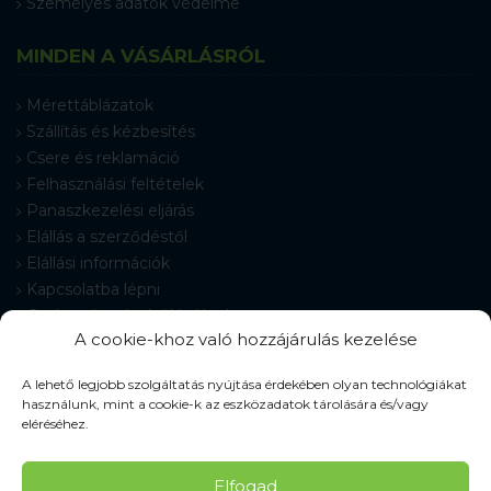
Személyes adatok védelme
MINDEN A VÁSÁRLÁSRÓL
Mérettáblázatok
Szállítás és kézbesítés
Csere és reklamáció
Felhasználási feltételek
Panaszkezelési eljárás
Elállás a szerződéstől
Elállási információk
Kapcsolatba lépni
Gyakran Ismételt Kérdések
A cookie-khoz való hozzájárulás kezelése
Cookie-beállítások
A lehető legjobb szolgáltatás nyújtása érdekében olyan technológiákat
használunk, mint a cookie-k az eszközadatok tárolására és/vagy
eléréséhez.
© 2026 Pracovné odevy ZIKO s. r. o., minden jog fenntartva.
Elfogad