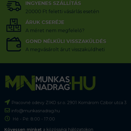
INGYENES SZÁLLÍTÁS
20000 Ft feletti vásárlás esetén
ÁRUK CSERÉJE
A méret nem megfelelő?
GOND NÉLKÜLI VISSZAKÜLDÉS
A megvásárolt árut visszaküldheti
Pracovné odevy ZIKO s.r.o. 2901 Komárom Czibor utca 3
info@munkasnadrag.hu
Hé - Pé: 8:00 - 17:00
Kövessen minket
a közösségi hálózatokon