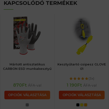
KAPCSOLÓDÓ TERMÉKEK
Mártott antisztatikus
Kesztyűtartó csipesz GLOVE
CARBON ESD munkakesztyű
01
(3x)
870
Ft
1 190
Ft
ÁFA-val
ÁFA-val
OPCIÓK VÁLASZTÁSA
OPCIÓK VÁLASZTÁSA