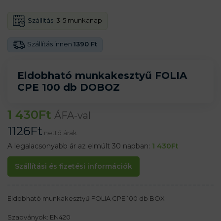
Szállítás:
3-5 munkanap
Szállítás innen
1390 Ft
Eldobható munkakesztyű FOLIA
CPE 100 db DOBOZ
1 430
Ft
ÁFA-val
1126
Ft
nettó árak
A legalacsonyabb ár az elmúlt 30 napban:
1 430
Ft
Szállítási és fizetési információk
Eldobható munkakesztyű FOLIA CPE 100 db BOX
Szabványok: EN420