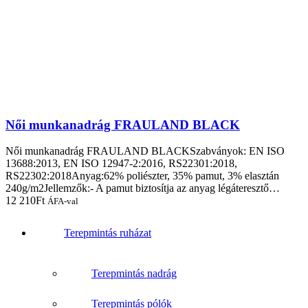
Női munkanadrág FRAULAND BLACK
Női munkanadrág FRAULAND BLACKSzabványok: EN ISO
13688:2013, EN ISO 12947-2:2016, RS22301:2018,
RS22302:2018Anyag:62% poliészter, 35% pamut, 3% elasztán
240g/m2Jellemzők:- A pamut biztosítja az anyag légáteresztő…
12 210
Ft
ÁFA-val
Terepmintás ruházat
Terepmintás nadrág
Terepmintás pólók