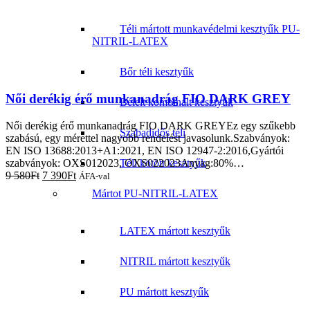
Téli mártott munkavédelmi kesztyűk PU-
NITRIL-LATEX
Bőr téli kesztyűk
Női derékig érő munkanadrág FIO DARK GREY
Bélelt kombinált kesztyűk
Női derékig érő munkanadrág FIO DARK GREYEz egy szűkebb
Szabadidős téli
szabású, egy mérettel nagyobb rendelést javasolunk.Szabványok:
EN ISO 13688:2013+A1:2021, EN ISO 12947-2:2016,Gyártói
szabványok: OXS012023, OXS022023Anyag:80%…
Téli kötött kesztyűk
9 580
Ft
7 390
Ft
ÁFA-val
Mártot PU-NITRIL-LATEX
LATEX mártott kesztyűk
NITRIL mártott kesztyűk
PU mártott kesztyűk