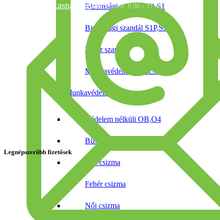
info@munkasnadrag.hu
Biztonsági szandál SB,S1
Hé - Pé: 8:00 - 17:00
Biztonsági szandál S1P,S3
Fehér szandál
Munkavédelmi papucsok
Munkavédelmi csizma
Védelem nélküli OB,O4
Biztonsági csizma S4,S5
Legnépszerűbb fizetősek
Téli csizma
Fehér csizma
Női csizma