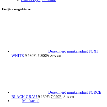
Utoljára megtekintve
Derékig érő munkanadrág FOXI
WHITE
9 580
Ft
7 390
Ft
ÁFA-val
Derékig érő munkanadrág FORCE
BLACK GRAU
9 130
Ft
7 020
Ft
ÁFA-val
Munkacipő