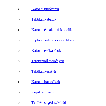
Katonai pulóverek
Taktikai kabátok
Katonai és taktikai lábbelik
Sapkák, kalapok és csuklyák
Katonai esőkabátok
Terepszínű mellények
Taktikai kesztyű
Katonai hátizsákok
Szíjak és tokok
Túlélési segédeszközök