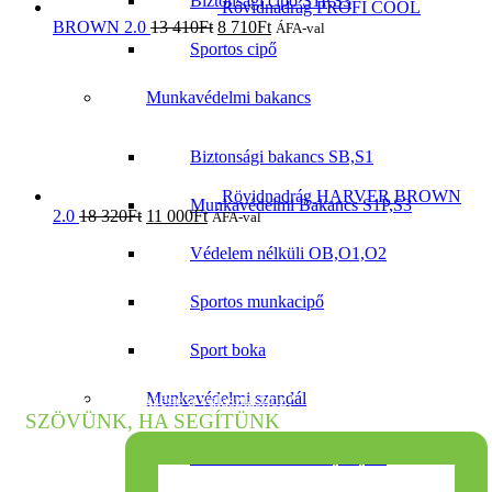
Biztonsági cipő S1P,S3
Rövidnadrág PROFI COOL
BROWN 2.0
13 410
Ft
8 710
Ft
ÁFA-val
Sportos cipő
Munkavédelmi bakancs
Biztonsági bakancs SB,S1
Rövidnadrág HARVER BROWN
Munkavédelmi Bakancs S1P,S3
2.0
18 320
Ft
11 000
Ft
ÁFA-val
Védelem nélküli OB,O1,O2
Sportos munkacipő
Sport boka
Munkavédelmi szandál
Tanácsra van szüksége a választáshoz?
SZÖVÜNK, HA SEGÍTÜNK
Védelem nélküli OB,O1,O2