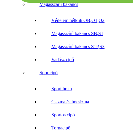
Magasszárú bakancs
Védelem nélküli OB,O1,O2
Magasszárú bakancs SB,S1
Magasszárú bakancs S1P,S3
Vadász cipő
Sportcipő
Sport boka
Csizma és hócsizma
Sportos cipő
Tornacipő