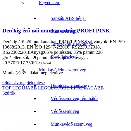
Fejvédelem
Sapkák ABS héjjal
Derékig érő női munkanadrág PROFI PINK
Munka sisakok
Derékig érő női munkanadrág PROFI PINKSzabványok: EN ISO
Tartozékok sisakokhoz
13688:2013, EN ISO 12947-2:2016, RS22301:2018,
RS22302:2018Anyag:65% poliészter, 35% pamut 220
Sisak készletek
g/m²Jellemzők:- A pamut biztosítja az anyag…
20 570
Ft
17 350
Ft
ÁFA-val
Munkavédelmi szemüveg
Mind a(z) 35 találat megjelenítve
Oldalsáv megjelenítése
Dioptriás szemüveg
TOP
LEGÚJABB
LEGOLCSÓBB
LEGDRÁGÁBB
Szűrők
Védőszemüveg fém hálós
Szűrők törlése
Zoradenie
Sort content
produktov
Védőszemüveg
1 - 11 / 11 termékek
Munkavédő szemüveg
Kedvezmény 26%