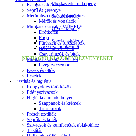
Munkavédelmi köpeny
Kalapácsok és fejszék
Seprű és gereblye
Mérőműszerek és vízmértékek
Szakácskötény
Mérők és vonalzók
Munkaeszközök · MŰHELY
Orvosi köpeny
Drótkefék
Fogó
Speciális kötény
Fűrészek és fűrészlapok
Takarító munkaruha
Reszelők és vésők
Csavarhúzók és bitek
NE HAGYD KI AZ RENDEZVÉNYEKET!
Munkaeszközök · ÉPÍTÉS
Üveg és csempe
Kések és ollók
Ecsetek
Tisztítás és higiénia
Rongyok és törölközők
Edényszivacsok
Higiénia a munkahelyen
Szappanok és krémek
Törölközők
Préselt textíliák
Seprűk és kefék
Szivacsok és gumibetétek ablakokhoz
Tisztítás
Hulladékgyűjtő zsákok