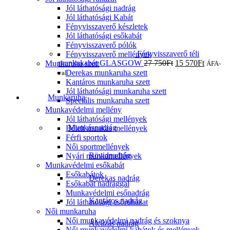
Jól láthatósági nadrág
Jól láthatósági Kabát
Fényvisszaverő készletek
Jól láthatósági esőkabát
Fényvisszaverő pólók
Fényvisszaverő téli
Fényvisszaverő mellények
munkakabát GLASGOW
27 750
Ft
15 570
Ft
Munkaruha szett
ÁFA-
Derekas munkaruha szett
val
Kantáros munkaruha szett
Jól láthatósági munkaruha szett
Munkaruha
Speciális munkaruha szett
Munkavédelmi mellény
Jól láthatósági mellények
Munkásnadrág
Bélelt munkás mellények
Férfi sportok
Női sportmellények
Rövidnadrág
Nyári munkamellények
Munkavédelmi esőkabát
Esőkabátok
Derekas nadrág
Esőkabát nadrággal
Munkavédelmi esőnadrág
Kantáros nadrág
Jól láthatósági esőruházat
Női munkaruha
Női munkavédelmi nadrág és szoknya
Álcázás nadrág
Női munkavédelmi kabátok és mellények