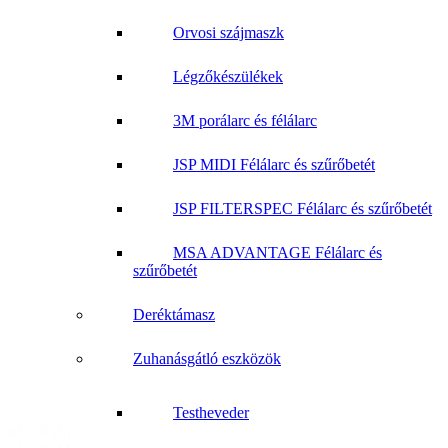
Orvosi szájmaszk
Légzőkészülékek
3M porálarc és félálarc
JSP MIDI Félálarc és szűrőbetét
JSP FILTERSPEC Félálarc és szűrőbetét
MSA ADVANTAGE Félálarc és
szűrőbetét
Deréktámasz
Zuhanásgátló eszközök
Testheveder
női 36 (S)