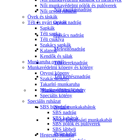
Női munkavédelmi pólók és pulóverek
Női munkásnadrág
Női orvosi ruhazát
Övek és táskák
Orvosi nadrág
Téli és nyári sapkák
Sapkák
Téli sapka
Szakács nadrág
Téli csuklya
Szakács sapkák
Melegítőnadrág
Kalapok
Kendők és sálak
Munkaruha overál
Téli dereknadrág
Munkavédelmi köpeny és kötény
Orvosi köpeny
Téli kertésznadrág
Szakácskötény
Takarító munkaruha
Munkavédelmi köpeny
Munkavédelmi kabát
Speciális kötény
Speciális ruházat
SBS biztonság
Nyári munkakabátok
SBS nadrág
SBS kabátok
Nyári láthatósági munkakabát
SBS pólók és pulóverek
SBS lábbeli
Polár kabát
Hegesztő ruházat