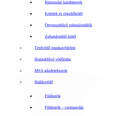
női 40 (M)
Biztonsági karabinerek
női 44 (L)
női 48 (XL)
Kötelek és rögzítőkötél
női 50 (2XL)
Női rövidnadrág FRAULAND BLACK
Önvisszahúzó zuhanásgátlók
Zuhanásgátló kötél
Térdvédő munkavédelmi
Homokfúvó védőruha
MSA gázdetektorok
Hallásvédő
Füldugók
Füldugók – csomagolás