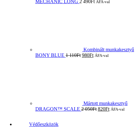
MECHANIC LONG
2 490
Ft
ÁFA-val
Kombinált munkakesztyű
BONY BLUE
1 110
Ft
980
Ft
ÁFA-val
Mártott munkakesztyű
DRAGON™ SCALE
2 050
Ft
820
Ft
ÁFA-val
Védőeszközök