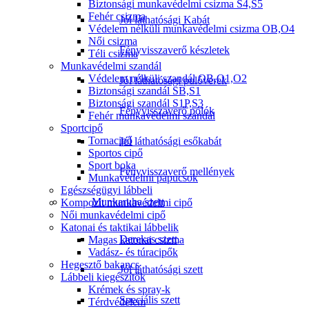
Biztonsági munkavédelmi csizma S4,S5
Fehér csizma
Jól láthatósági Kabát
Védelem nélküli munkavédelmi csizma OB,O4
Női csizma
Fényvisszaverő készletek
Téli csizma
Munkavédelmi szandál
Védelem nélküli szandál OB,O1,O2
Jól láthatósági pulóverek
Biztonsági szandál SB,S1
Biztonsági szandál S1P,S3
Fényvisszaverő pólók
Fehér munkavédelmi szandál
Sportcipő
Tornacipő
Jól láthatósági esőkabát
Sportos cipő
Sport boka
Fényvisszaverő mellények
Munkavédelmi papucsok
Egészségügyi lábbeli
Munkaruha szett
Kompozit munkavédelmi cipő
Női munkavédelmi cipő
Katonai és taktikai lábbelik
Derekas szett
Magas katonai csizma
Vadász- és túracipők
Hegesztő bakancs
Jól láthatósági szett
Lábbeli kiegészítők
Krémek és spray-k
Speciális szett
Térdvédelem