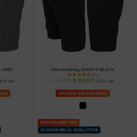
 GREY
Rövidnadrág SHORTS BLACK
rfiaké - L
férfiaké - M
férfiaké - L
férfiaké - XL
(4x)
férfiaké - 2XL
férfiaké - 3XL
5 800Ft
7 350Ft
FA-val
ÁFA-val
ÁSA
OPCIÓK VÁLASZTÁSA
KEDVEZMÉNY 18%
24 ÓRÁN BELÜL SZÁLLÍTJUK