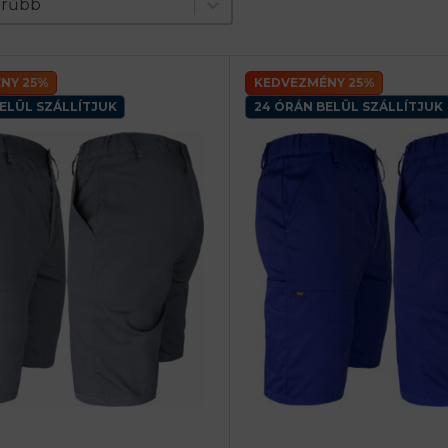
nt
erűbb
NY 25%
KEDVEZMÉNY 25%
ELÜL SZÁLLÍTJUK
24 ÓRÁN BELÜL SZÁLLÍTJUK