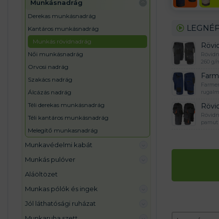
munkásnadrág
derekas munkásnadrág
LEGNÉP
kantáros munkásnadrág
munkás rövidnadrág
Rövi
női munkásnadrág
Rövidn
260 g/
orvosi nadrág
Farm
szakács nadrág
Farmer
rugalm
álcázás nadrág
téli derekas munkásnadrág
Rövi
Rövidn
téli kantáros munkásnadrág
pamut 
melegítő munkasnadrág
munkavédelmi kabát
munkás pulóver
aláöltözet
munkas pólók és ingek
jól láthatósági ruházat
Zoradeni
Sort conten
munkaruha szett