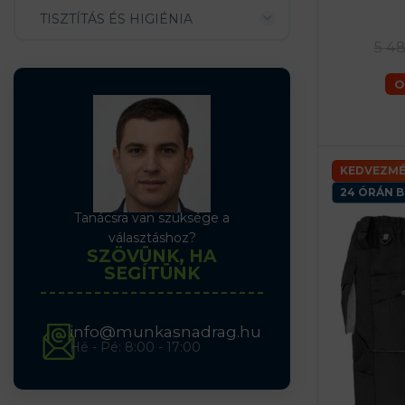
TISZTÍTÁS ÉS HIGIÉNIA
46 (S) férf
56 (XL) férfia
5 4
O
KEDVEZMÉ
24 ÓRÁN B
Tanácsra van szüksége a
választáshoz?
SZÖVÜNK, HA
SEGÍTÜNK
info@munkasnadrag.hu
Hé - Pé: 8:00 - 17:00