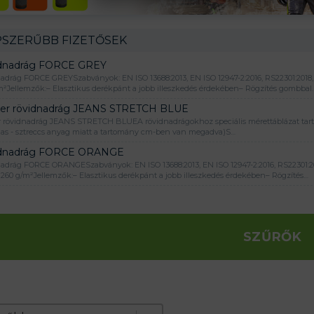
SZERŰBB FIZETŐSEK
dnadrág FORCE GREY
adrág FORCE GREYSzabványok: EN ISO 13688:2013, EN ISO 12947-2:2016, RS22301:2018
m²Jellemzők:– Elasztikus derékpánt a jobb illeszkedés érdekében– Rögzítés gombbal
er rövidnadrág JEANS STRETCH BLUE
 rövidnadrág JEANS STRETCH BLUEA rövidnadrágokhoz speciális mérettáblázat tartoz
as - sztreccs anyag miatt a tartomány cm-ben van megadva)S…
dnadrág FORCE ORANGE
adrág FORCE ORANGESzabványok: EN ISO 13688:2013, EN ISO 12947-2:2016, RS22301:20
260 g/m²Jellemzők:– Elasztikus derékpánt a jobb illeszkedés érdekében– Rögzítés…
SZŰRŐK
e produktov
t