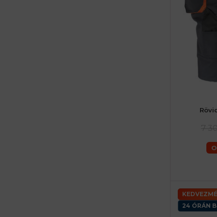
Rövi
46 (S) férf
56 (XL) férfia
7 3
O
KEDVEZMÉ
24 ÓRÁN B