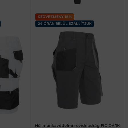
KEDVEZMÉNY 18%
24 ÓRÁN BELÜL SZÁLLÍTJUK
Női munkavédelmi rövidnadrág FIO DARK
női 36 (S)
női 40 (M)
női 44 (L)
női 48 (XL)