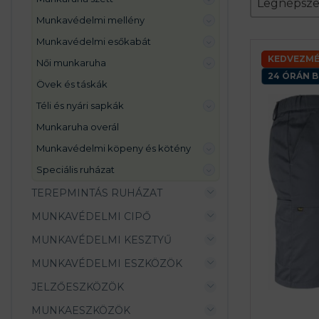
Sort conte
Legnépsz
munkavédelmi mellény
munkavédelmi esőkabát
KEDVEZMÉ
női munkaruha
24 ÓRÁN B
övek és táskák
téli és nyári sapkák
munkaruha overál
munkavédelmi köpeny és kötény
speciális ruházat
TEREPMINTÁS RUHÁZAT
MUNKAVÉDELMI CIPŐ
MUNKAVÉDELMI KESZTYŰ
MUNKAVÉDELMI ESZKÖZÖK
JELZŐESZKÖZÖK
MUNKAESZKÖZÖK