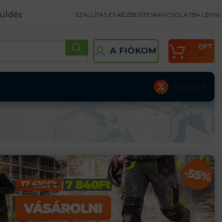
üldés
SZÁLLÍTÁS ÉS KÉZBESÍTÉS
KAPCSOLATBA LÉPNI
0
FT
A FIÓKOM
0
AKCIÓK