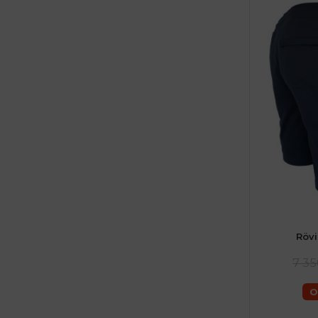
Röv
férfiaké
f
7 35
O