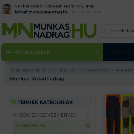
Van kérdésed? Szívesen segítünk Önnek.
info@munkasnadrag.hu
Hé - Pé: 8:00 - 17:00
KATEGÓRIÁK
MÉRETT
Munkasnadrag.hu
Munkaruha
Munkásnadrág
Munkás 
Munkás Rövidnadrág
TERMÉK KATEGÓRIÁK
AKCIÓK ÉS KEDVEZMÉNYEK
MUNKARUHA