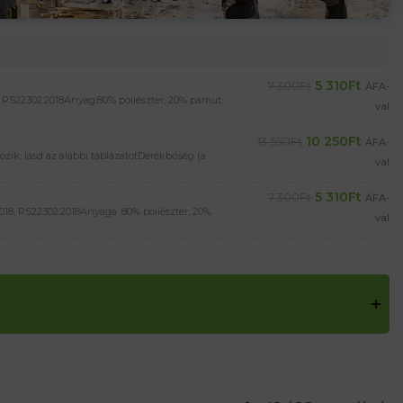
5 310
Ft
7 300
Ft
ÁFA-
, RS22302:2018Anyag:80% poliészter, 20% pamut
val
…
10 250
Ft
13 550
Ft
ÁFA-
ik, lásd az alábbi táblázatotDerékbőség (a
val
5 310
Ft
7 300
Ft
ÁFA-
18, RS22302:2018Anyaga: 80% poliészter, 20%
val