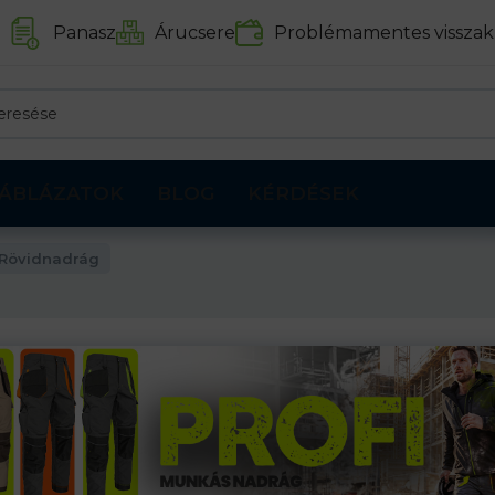
Panasz
Árucsere
Problémamentes visszak
ÁBLÁZATOK
BLOG
KÉRDÉSEK
Rövidnadrág