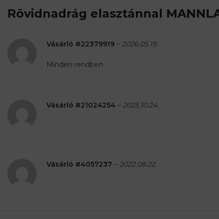
Rövidnadrág elasztánnal MANN
Vásárló #22379919
–
2026.05.19.
Minden rendben
Vásárló #21024254
–
2025.10.24.
Vásárló #4057237
–
2022.08.22.