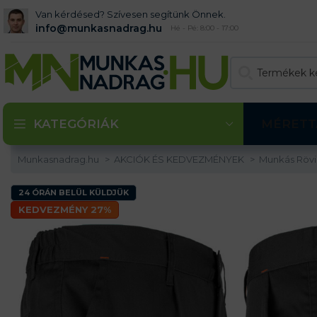
Van kérdésed? Szívesen segítünk Önnek.
info@munkasnadrag.hu
Hé - Pé: 8:00 - 17:00
KATEGÓRIÁK
MÉRETT
Munkasnadrag.hu
AKCIÓK ÉS KEDVEZMÉNYEK
Munkás Röv
24 ÓRÁN BELÜL KÜLDJÜK
KEDVEZMÉNY 27%