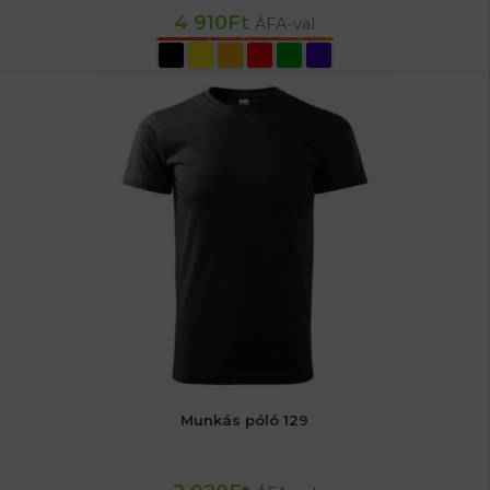
4 910
Ft
ÁFA-val
OPCIÓK VÁLASZTÁSA
Munkás póló 129