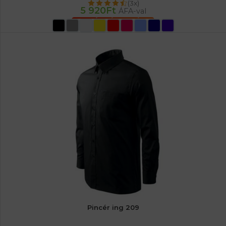
(3x)
5 920
Ft
ÁFA-val
OPCIÓK VÁLASZTÁSA
Pincér ing 209