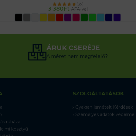
(3x)
3 380
Ft
ÁFA-val
OPCIÓK VÁLASZTÁSA
ÁRUK CSERÉJE
A méret nem megfelelő?
A
SZOLGÁLTATÁSOK
a
Gyakran Ismételt Kérdések
ő
Személyes adatok védelme
ás ruházat
elmi kesztyű