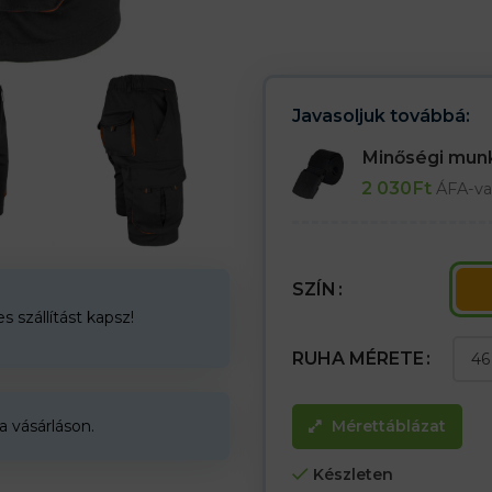
– A pamut biztosítja az anyag l
– Elasztán a nadrág jobb rugal
– A poliészter színtartósságot és 
– Cipzáros és gombos rögzítés
– Elasztikus szalag hátul a jobb
– Két hátsó zseb tépőzárral és k
Javasoljuk továbbá:
– Két tépőzáras lábzseb
– Dupla anyag hátul, mely növel
Minőségi mu
2 030
Ft
ÁFA-va
SZÍN
 szállítást kapsz!
RUHA MÉRETE
a vásárláson.
Mérettáblázat
Készleten