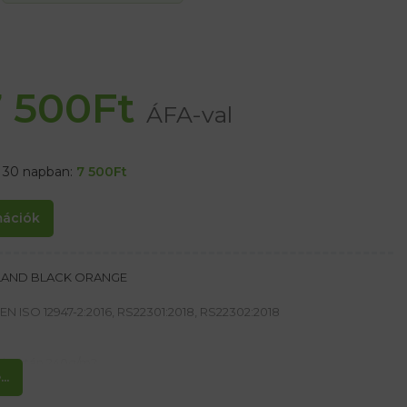
7 500
Ft
ÁFA-val
t 30 napban:
7 500
Ft
rmációk
NNLAND BLACK ORANGE
EN ISO 12947-2:2016, RS22301:2018, RS22302:2018
elasztán 240g/m2
..