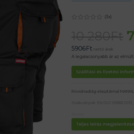
(
3
x)
10 280
Ft
5906
Ft
nettó árak
A legalacsonyabb ár az elmúl
Szállítási és fizetési info
Rövidnadrág elasztánnal MA
Szabványok: EN ISO 13688:2013, 
Anyag:
62% poliészter, 35% pamut, 3% 
Teljes leírás megjelenítése.
Jellemzők: