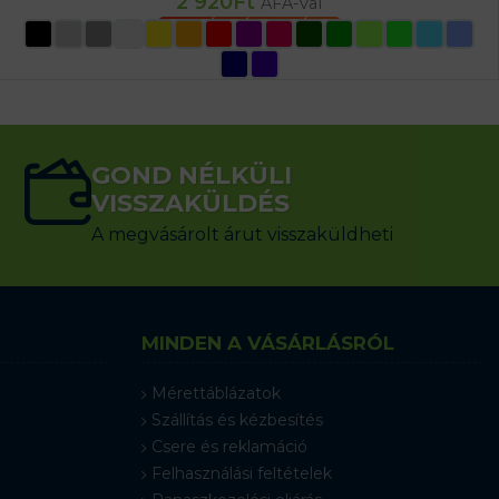
2 920
Ft
ÁFA-val
OPCIÓK VÁLASZTÁSA
GOND NÉLKÜLI
VISSZAKÜLDÉS
A megvásárolt árut visszaküldheti
MINDEN A VÁSÁRLÁSRÓL
Mérettáblázatok
Szállítás és kézbesítés
Csere és reklamáció
Felhasználási feltételek