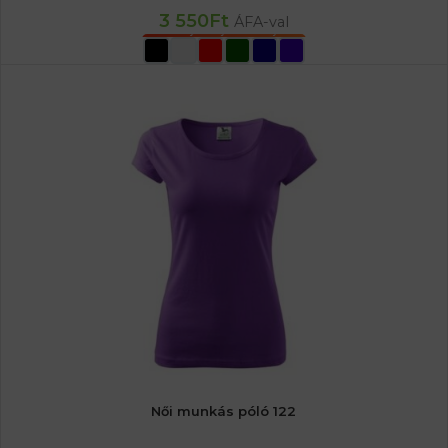
3 550
Ft
ÁFA-val
OPCIÓK VÁLASZTÁSA
Női munkás póló 122