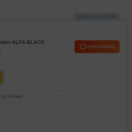
égáteresztő képességét
masságáért – nem korlátozza a mozgást
szilárdságot biztosít
 illeszkedésért, növeli a mozgás szabadságát
ét oldalzseb
i a nadrág kopásállóságát
nkaöv ALFA BLACK
HOZZÁADÁS
l