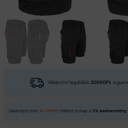
Vásárolni legalább
20000Ft
ingyenes
Vásároljon érte
40 000
Ft
többet és kap a
2% kedvezmény