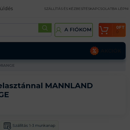
üldés
SZÁLLÍTÁS ÉS KÉZBESÍTÉS
KAPCSOLATBA LÉPNI
0
FT
A FIÓKOM
0
AKCIÓK
ORANGE
 elasztánnal MANNLAND
GE
Szállítás:
1-3 munkanap