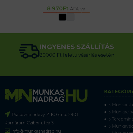
8 970
Ft
ÁFA-val
OPCIÓK VÁLASZTÁSA
INGYENES SZÁLLÍTÁS
20000 Ft feletti vásárlás esetén
KATEGÓRI
Munkaruh
Munkacip
Pracovné odevy ZIKO s.r.o. 2901
Terepmint
Komárom Czibor utca 3
Munkavéd
info@munkasnadrag.hu