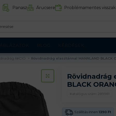
Panasz
Árucsere
Problémamentes visszak
ÁBLÁZATOK
BLOG
KÉRDÉSEK
idnadrág AKCIÓ
Rövidnadrág elasztánnal MANNLAND BLACK 
Rövidnadrág
KATTINTS A KINAGYÍTÁSHOZ
BLACK ORAN
Katalógus szám: 289981
Szállítás innen
1390 Ft