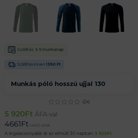
Szállítás:
3-5 munkanap
Szállítás innen
1390 Ft
Munkás póló hosszú ujjal 130
(
2
x)
5 920
Ft
ÁFA-val
4661
Ft
nettó árak
A legalacsonyabb ár az elmúlt 30 napban:
5 920
Ft