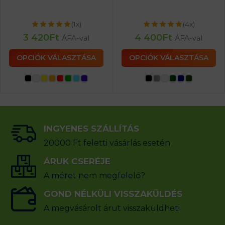
(1x)
(4x)
3 420
Ft
4 400
Ft
ÁFA-val
ÁFA-val
OPCIÓK VÁLASZTÁSA
OPCIÓK VÁLASZTÁSA
INGYENES SZÁLLÍTÁS
20000 Ft feletti vásárlás esetén
ÁRUK CSERÉJE
A méret nem megfelelő?
GOND NÉLKÜLI VISSZAKÜLDÉS
A megvásárolt árut visszaküldheti