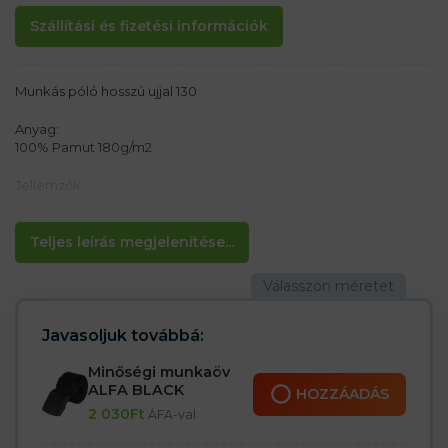
Szállítási és fizetési információk
Munkás póló hosszú ujjal 130
Anyag:
100% Pamut 180g/m2
Jellemzők:
– Hosszú ujjú férfi póló
– Bordás, keskeny, kerek, elasztikus kötés a nyak körül
– Oldalsó varratok
Teljes leírás megjelenítése...
– Bordás kötésű mandzsetta
– Klasszikus szabású
Javasoljuk továbbá:
Minőségi munkaöv
ALFA BLACK
HOZZÁADÁS
2 030
Ft
ÁFA-val