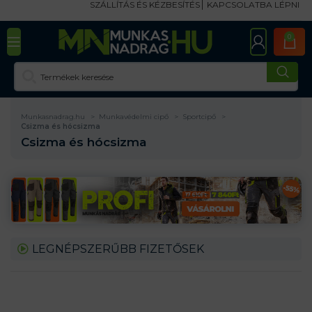
SZÁLLÍTÁS ÉS KÉZBESÍTÉS
KAPCSOLATBA LÉPNI
0
Munkasnadrag.hu
Munkavédelmi cipő
Sportcipő
Csizma és hócsizma
Csizma és hócsizma
LEGNÉPSZERŰBB FIZETŐSEK