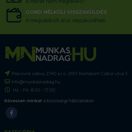
A méret nem megfelelő?
GOND NÉLKÜLI VISSZAKÜLDÉS
A megvásárolt árut visszaküldheti
Pracovné odevy ZIKO s.r.o. 2901 Komárom Czibor utca 3
info@munkasnadrag.hu
Hé - Pé: 8:00 - 17:00
Kövessen minket
a közösségi hálózatokon
KATEGÓRIA