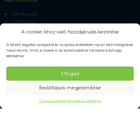
Munkaruha
Munkacipő
Terepmintás ruházat
A cookie-khoz való hozzájárulás kezelése
Munkavédelmi kesztyű
Munkaeszközök
A lehető legjobb szolgáltatás nyújtása érdekében olyan technológiákat
használunk, mint a cookie-k az eszközadatok tárolására és/vagy
Jelzőeszközök
eléréséhez.
Védőeszközök
Tisztítás és higiénia
Elfogad
Beállítások megjelenítése
SZOLGÁLTATÁSOK
Cookies
Személyes adatok védelme
Gyakran Ismételt Kérdések
Személyes adatok védelme
MINDEN A VÁSÁRLÁSRÓL
Mérettáblázatok