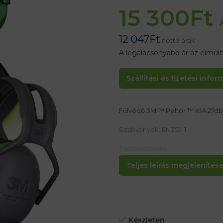
15 300
Ft
12 047
Ft
nettó árak
A legalacsonyabb ár az elmúl
Szállítási és fizetési info
Fülvédő 3M ™ Peltor ™ X1A 27db
Szabványok: EN352-1
Tulajdonságok:
– Snr = 27 db
Teljes leírás megjelenítése.
hangszigetelés- puha, lágy, Szé
– nagyon könnyű
Készleten