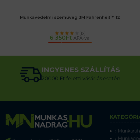
Munkavédelmi szemüveg 3M Fahrenheit™ 12
(1x)
6 350
Ft
ÁFA-val
KOSÁRBA TESZEM
INGYENES SZÁLLÍTÁS
20000 Ft feletti vásárlás esetén
KATEGÓRI
Munkaruh
Munkacip