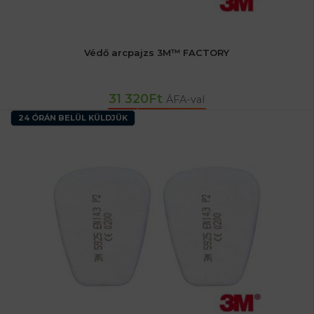
Védő arcpajzs 3M™ FACTORY
31 320
Ft
ÁFA-val
KOSÁRBA TESZEM
24 ÓRÁN BELÜL KÜLDJÜK