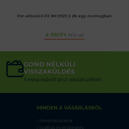
Por-előszűrő P2 3M 5925 2 db egy csomagban
4 950
Ft
ÁFA-val
KOSÁRBA TESZEM
GOND NÉLKÜLI
VISSZAKÜLDÉS
A megvásárolt árut visszaküldheti
MINDEN A VÁSÁRLÁSRÓL
Mérettáblázatok
Szállítás és kézbesítés