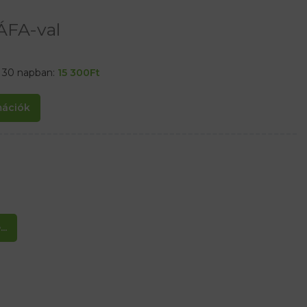
ÁFA-val
t 30 napban:
15 300
Ft
rmációk
..
les tömítőgyűrűk