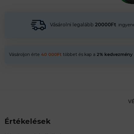
Vásárolni legalább
20000Ft
ingyenes
Vásároljon érte
40 000
Ft
többet és kap a
2% kedvezmény
VÉ
Értékelések