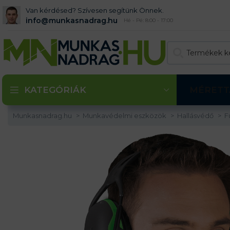
Van kérdésed? Szívesen segítünk Önnek.
info@munkasnadrag.hu
Hé - Pé: 8:00 - 17:00
KATEGÓRIÁK
MÉRETT
Munkasnadrag.hu
Munkavédelmi eszközök
Hallásvédő
F