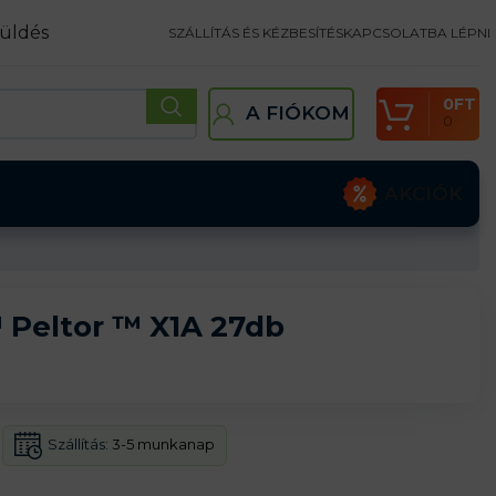
üldés
SZÁLLÍTÁS ÉS KÉZBESÍTÉS
KAPCSOLATBA LÉPNI
0
FT
A FIÓKOM
0
AKCIÓK
 Peltor ™ X1A 27db
Szállítás:
3-5 munkanap