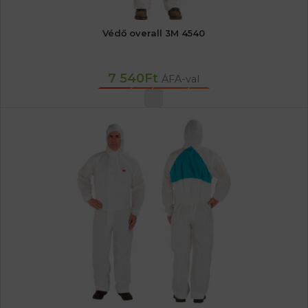
Védő overall 3M 4540
7 540
Ft
ÁFA-val
OPCIÓK VÁLASZTÁSA