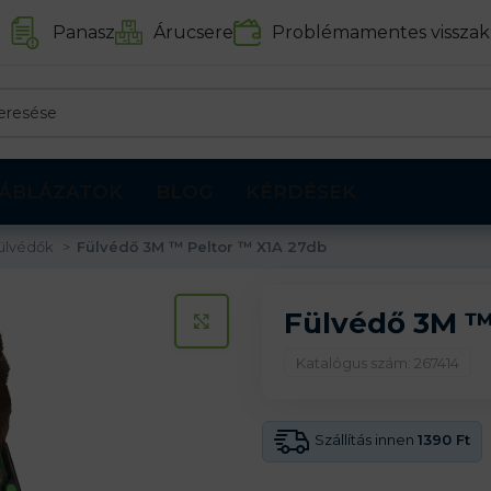
Panasz
Árucsere
Problémamentes visszak
ÁBLÁZATOK
BLOG
KÉRDÉSEK
ülvédők
Fülvédő 3M ™ Peltor ™ X1A 27db
Fülvédő 3M ™
KATTINTS A KINAGYÍTÁSHOZ
Katalógus szám: 267414
Szállítás innen
1390 Ft