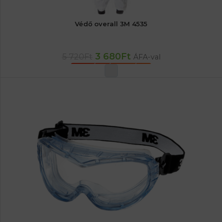
Védő overall 3M 4535
3 680
Ft
5 720
Ft
ÁFA-val
OPCIÓK VÁLASZTÁSA