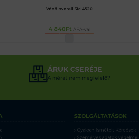
Védő overall 3M 4520
4 840
Ft
ÁFA-val
OPCIÓK VÁLASZTÁSA
ÁRUK CSERÉJE
A méret nem megfelelő?
A
SZOLGÁLTATÁSOK
a
Gyakran Ismételt Kérdések
ő
Személyes adatok védelme