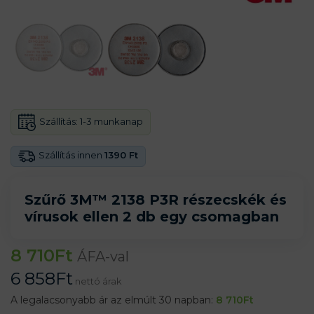
Szállítás:
1-3 munkanap
Szállítás innen
1390 Ft
Szűrő 3M™ 2138 P3R részecskék és
vírusok ellen 2 db egy csomagban
8 710
Ft
ÁFA-val
6 858
Ft
nettó árak
A legalacsonyabb ár az elmúlt 30 napban:
8 710
Ft