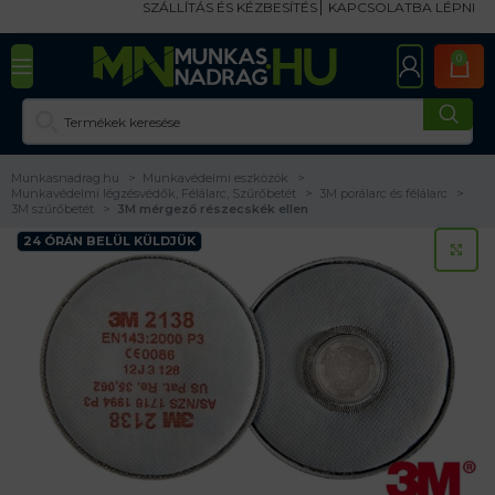
SZÁLLÍTÁS ÉS KÉZBESÍTÉS
KAPCSOLATBA LÉPNI
0
Munkasnadrag.hu
Munkavédelmi eszközök
Munkavédelmi légzésvédők, Félálarc, Szűrőbetét
3M porálarc és félálarc
3M szűrőbetét
3M mérgező részecskék ellen
24 ÓRÁN BELÜL KÜLDJÜK
KA