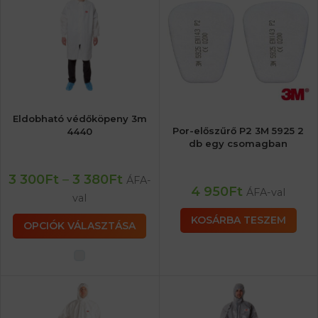
Eldobható védőköpeny 3m
Por-előszűrő P2 3M 5925 2
4440
db egy csomagban
3 300
Ft
–
3 380
Ft
ÁFA-
4 950
Ft
ÁFA-val
val
KOSÁRBA TESZEM
OPCIÓK VÁLASZTÁSA