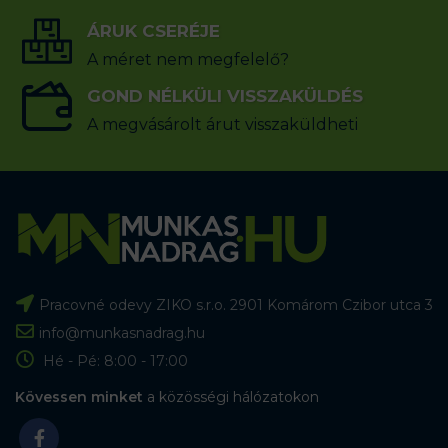
ÁRUK CSERÉJE
A méret nem megfelelő?
GOND NÉLKÜLI VISSZAKÜLDÉS
A megvásárolt árut visszaküldheti
Pracovné odevy ZIKO s.r.o. 2901 Komárom Czibor utca 3
info@munkasnadrag.hu
Hé - Pé: 8:00 - 17:00
Kövessen minket
a közösségi hálózatokon