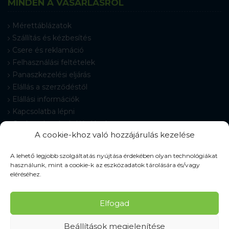
MINDEN A VÁSÁRLÁSRÓL
Mérettáblázatok
Szállítás és kézbesítés
Csere és reklamáció
Felhasználási feltételek
Panaszkezelési eljárás
Elállás a szerződéstől
Elállási információk
Kapcsolatba lépni
Gyakran Ismételt Kérdések
A cookie-khoz való hozzájárulás kezelése
Cookie-beállítások
A lehető legjobb szolgáltatás nyújtása érdekében olyan technológiákat
használunk, mint a cookie-k az eszközadatok tárolására és/vagy
eléréséhez.
© 2026 Pracovné odevy ZIKO s. r. o., minden jog fenntartva.
Elfogad
Beállítások megjelenítése