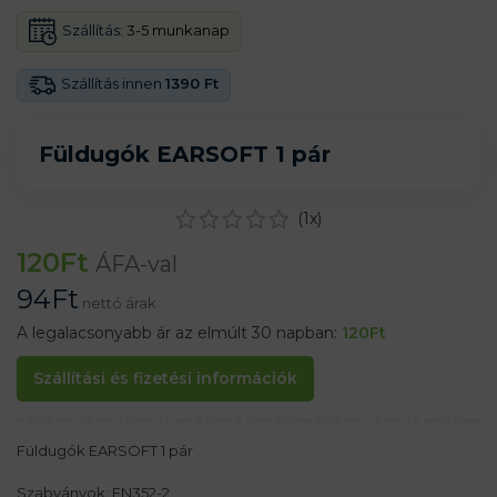
Szállítás:
3-5 munkanap
Szállítás innen
1390 Ft
Füldugók EARSOFT 1 pár
(
1
x)
120
Ft
ÁFA-val
94
Ft
nettó árak
A legalacsonyabb ár az elmúlt 30 napban:
120
Ft
Szállítási és fizetési információk
Füldugók EARSOFT 1 pár
Szabványok: EN352-2