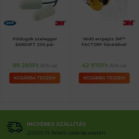
Füldugók szalaggal
Védő arcpajzs 3M™
EARSOFT 200 pár
FACTORY fülvédővel
99 280
Ft
42 970
Ft
ÁFA-val
ÁFA-val
KOSÁRBA TESZEM
KOSÁRBA TESZEM
INGYENES SZÁLLÍTÁS
20000 Ft feletti vásárlás esetén