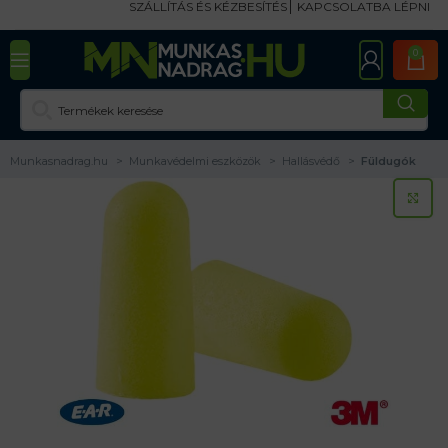
SZÁLLÍTÁS ÉS KÉZBESÍTÉS
KAPCSOLATBA LÉPNI
0
Munkasnadrag.hu
Munkavédelmi eszközök
Hallásvédő
Füldugók
KA