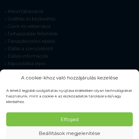
Mérettáblázatok
Szállítás és kézbesítés
Csere és reklamáció
Felhasználási feltételek
Panaszkezelési eljárás
Elállás a szerződéstől
Elállási információk
Kapcsolatba lépni
Gyakran Ismételt Kérdések
A cookie-khoz való hozzájárulás kezelése
Cookie-beállítások
A lehető legjobb szolgáltatás nyújtása érdekében olyan technológiákat
használunk, mint a cookie-k az eszközadatok tárolására és/vagy
eléréséhez.
© 2026 Pracovné odevy ZIKO s. r. o., minden jog fenntartva.
Elfogad
Beállítások megjelenítése