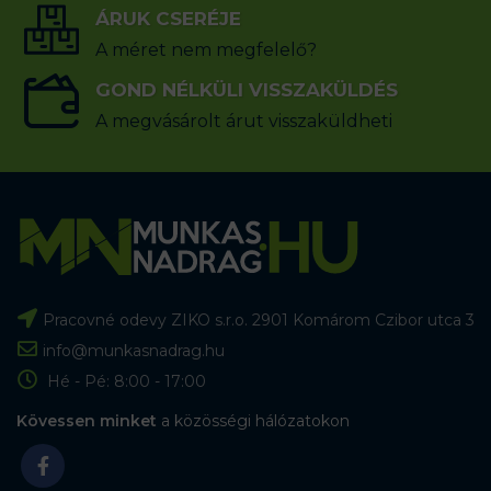
ÁRUK CSERÉJE
A méret nem megfelelő?
GOND NÉLKÜLI VISSZAKÜLDÉS
A megvásárolt árut visszaküldheti
Pracovné odevy ZIKO s.r.o. 2901 Komárom Czibor utca 3
info@munkasnadrag.hu
Hé - Pé: 8:00 - 17:00
Kövessen minket
a közösségi hálózatokon