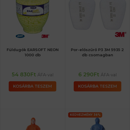
Füldugók EARSOFT NEON
Por-előszűrő P3 3M 5935 2
1000 db
db csomagban
54 830
Ft
6 290
Ft
ÁFA-val
ÁFA-val
KOSÁRBA TESZEM
KOSÁRBA TESZEM
KEDVEZMÉNY 36%