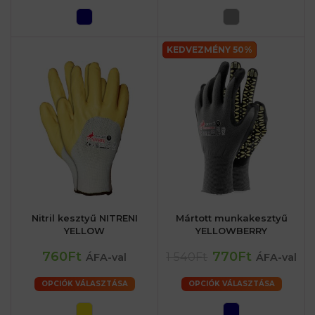
KEDVEZMÉNY 50%
Nitril kesztyű NITRENI
Mártott munkakesztyű
YELLOW
YELLOWBERRY
760Ft
770Ft
1 540Ft
ÁFA-val
ÁFA-val
OPCIÓK VÁLASZTÁSA
OPCIÓK VÁLASZTÁSA