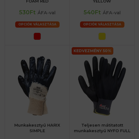
FOAM RED
YELLOW
530Ft
540Ft
ÁFA-val
ÁFA-val
OPCIÓK VÁLASZTÁSA
OPCIÓK VÁLASZTÁSA
KEDVEZMÉNY 50%
Munkakesztyű HARIX
Teljesen mátitatott
SIMPLE
munkakesztyű NYFO FULL