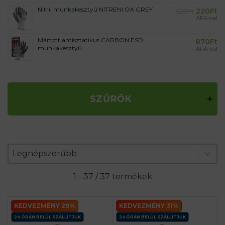
Nitril munkakesztyű NITRENI OX GREY
220
Ft
320
Ft
ÁFA-val
Mártott antisztatikus CARBON ESD
870
Ft
munkakesztyű
ÁFA-val
SZŰRŐK
Zoradenie produktov
Sort content
Sort content
Legnépszerűbb
1 - 37 / 37 termékek
KEDVEZMÉNY 29%
KEDVEZMÉNY 31%
24 ÓRÁN BELÜL SZÁLLÍTJUK
24 ÓRÁN BELÜL SZÁLLÍTJUK