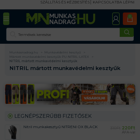
SZÁLLÍTÁS ÉS KÉZBESÍTÉS
KAPCSOLATBA LÉPNI
0
Munkasnadrag.hu
Munkavédelmi kesztyű
Mártott munkavédelmi kesztyűk PU-NITRIL-LATEX
NITRIL mártott munkavédelmi kesztyűk
NITRIL mártott munkavédelmi kesztyűk
LEGNÉPSZERŰBB FIZETŐSEK
Nitril munkakesztyű NITRENI OX BLACK
220
Ft
310
Ft
ÁFA-val