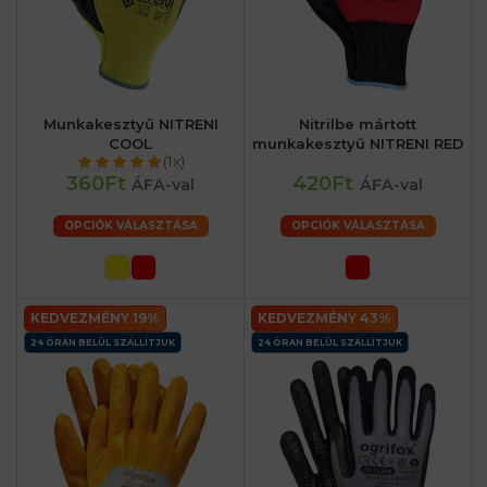
Munkakesztyű NITRENI
Nitrilbe mártott
COOL
munkakesztyű NITRENI RED
(1x)
360Ft
420Ft
ÁFA-val
ÁFA-val
OPCIÓK VÁLASZTÁSA
OPCIÓK VÁLASZTÁSA
KEDVEZMÉNY 19%
KEDVEZMÉNY 43%
24 ÓRÁN BELÜL SZÁLLÍTJUK
24 ÓRÁN BELÜL SZÁLLÍTJUK