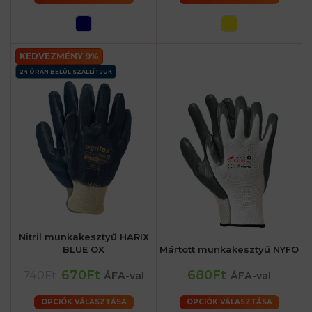
KEDVEZMÉNY 9%
24 ÓRÁN BELÜL SZÁLLÍTJUK
Nitril munkakesztyű HARIX
BLUE OX
Mártott munkakesztyű NYFO
670Ft
680Ft
740Ft
ÁFA-val
ÁFA-val
OPCIÓK VÁLASZTÁSA
OPCIÓK VÁLASZTÁSA