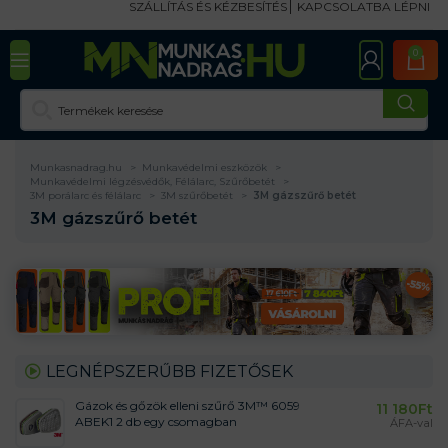
SZÁLLÍTÁS ÉS KÉZBESÍTÉS
KAPCSOLATBA LÉPNI
0
Munkasnadrag.hu
Munkavédelmi eszközök
Munkavédelmi légzésvédők, Félálarc, Szűrőbetét
3M porálarc és félálarc
3M szűrőbetét
3M gázszűrő betét
3M gázszűrő betét
LEGNÉPSZERŰBB FIZETŐSEK
Gázok és gőzök elleni szűrő 3M™ 6059
11 180
Ft
ABEK1 2 db egy csomagban
ÁFA-val