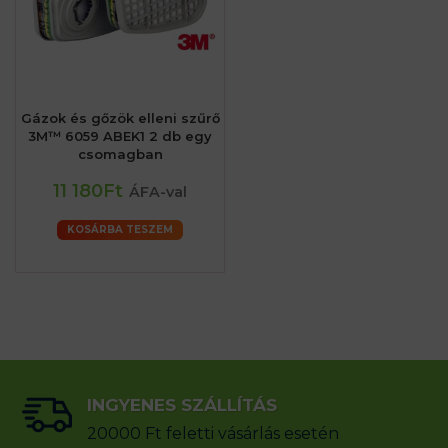
Gázok és gőzök elleni szűrő
3M™ 6059 ABEK1 2 db egy
csomagban
11 180Ft
ÁFA-val
KOSÁRBA TESZEM
INGYENES SZÁLLÍTÁS
20000 Ft feletti vásárlás esetén