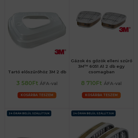
Gázok és gőzök elleni szűrő
3M™ 6051 A1 2 db egy
Tartó előszűrőhöz 3M 2 db
csomagban
3 580Ft
8 710Ft
ÁFA-val
ÁFA-val
KOSÁRBA TESZEM
KOSÁRBA TESZEM
24 ÓRÁN BELÜL SZÁLLÍTJUK
24 ÓRÁN BELÜL SZÁLLÍTJUK