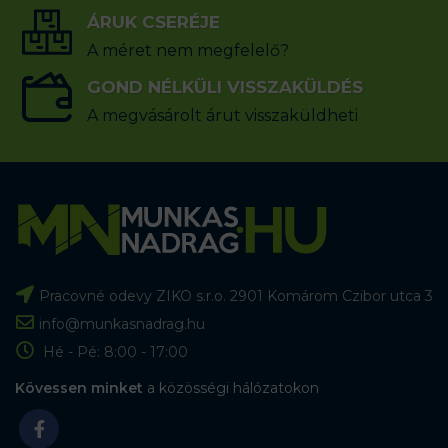
ÁRUK CSERÉJE
A méret nem megfelelő?
GOND NÉLKÜLI VISSZAKÜLDÉS
A megvásárolt árut visszaküldheti
Pracovné odevy ZIKO s.r.o. 2901 Komárom Czibor utca 3
info@munkasnadrag.hu
Hé - Pé: 8:00 - 17:00
Kövessen minket
a közösségi hálózatokon