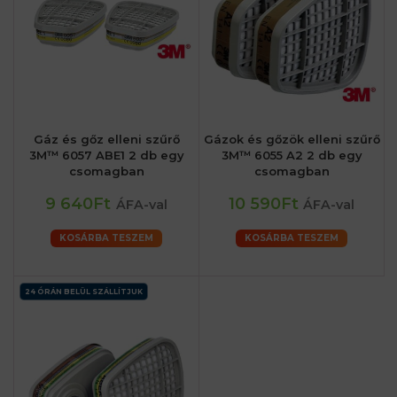
Gáz és gőz elleni szűrő
Gázok és gőzök elleni szűrő
3M™ 6057 ABE1 2 db egy
3M™ 6055 A2 2 db egy
csomagban
csomagban
9 640Ft
10 590Ft
ÁFA-val
ÁFA-val
KOSÁRBA TESZEM
KOSÁRBA TESZEM
24 ÓRÁN BELÜL SZÁLLÍTJUK