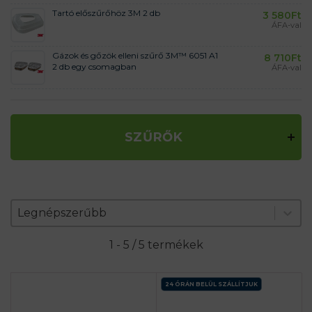
Tartó előszűrőhöz 3M 2 db
3 580
Ft
ÁFA-val
Gázok és gőzök elleni szűrő 3M™ 6051 A1
8 710
Ft
2 db egy csomagban
ÁFA-val
SZŰRŐK
Zoradenie produktov
Sort content
Sort content
Legnépszerűbb
1 - 5 / 5 termékek
24 ÓRÁN BELÜL SZÁLLÍTJUK