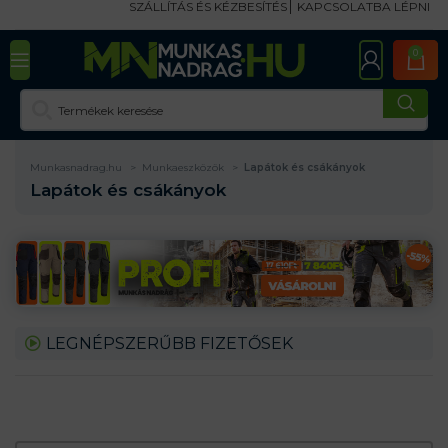
SZÁLLÍTÁS ÉS KÉZBESÍTÉS
KAPCSOLATBA LÉPNI
0
Munkasnadrag.hu
Munkaeszközök
Lapátok és csákányok
Lapátok és csákányok
LEGNÉPSZERŰBB FIZETŐSEK