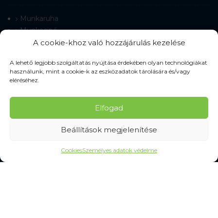
Munkaruha
Munkacipő
Terepmintás ruházat
A cookie-khoz való hozzájárulás kezelése
Munkavédelmi kesztyű
A lehető legjobb szolgáltatás nyújtása érdekében olyan technológiákat
Munkaeszközök
használunk, mint a cookie-k az eszközadatok tárolására és/vagy
Jelzőeszközök
eléréséhez.
Védőeszközök
Tisztítás és higiénia
Elfogad
Beállítások megjelenítése
SZOLGÁLTATÁSOK
Cookies
Személyes adatok védelme
Gyakran Ismételt Kérdések
Személyes adatok védelme
MINDEN A VÁSÁRLÁSRÓL
Mérettáblázatok