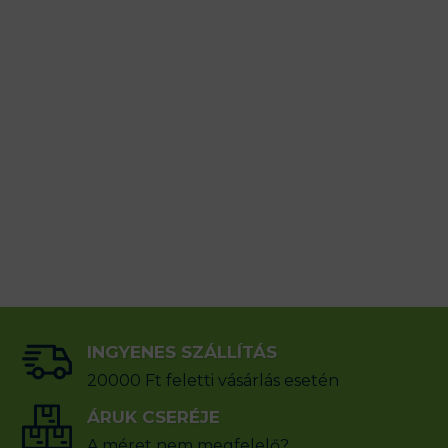
INGYENES SZÁLLÍTÁS
20000 Ft feletti vásárlás esetén
ÁRUK CSERÉJE
A méret nem megfelelő?