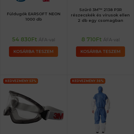
Szűrő 3M™ 2138 P3R
Füldugók EARSOFT NEON
részecskék és vírusok ellen
1000 db
2 db egy csomagban
54 830
Ft
8 710
Ft
ÁFA-val
ÁFA-val
KOSÁRBA TESZEM
KOSÁRBA TESZEM
KEDVEZMÉNY 53%
KEDVEZMÉNY 36%