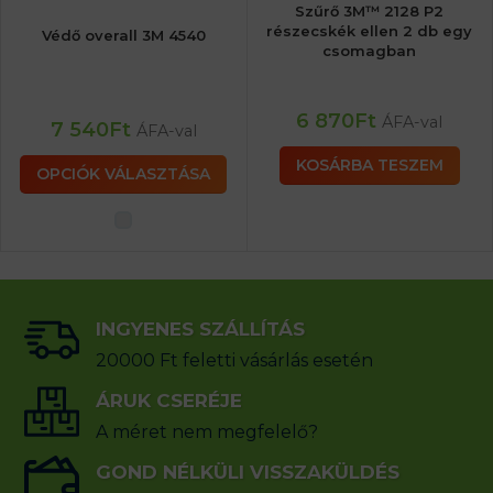
Szűrő 3M™ 2128 P2
részecskék ellen 2 db egy
Védő overall 3M 4540
csomagban
6 870
Ft
ÁFA-val
7 540
Ft
ÁFA-val
KOSÁRBA TESZEM
OPCIÓK VÁLASZTÁSA
INGYENES SZÁLLÍTÁS
20000 Ft feletti vásárlás esetén
ÁRUK CSERÉJE
A méret nem megfelelő?
GOND NÉLKÜLI VISSZAKÜLDÉS