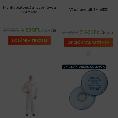
Munkabiztonsági szemüveg
Védő overall 3M 4535
3M 2890
4 570
Ft
9 760
Ft
ÁFA-val
3 680
Ft
5 720
Ft
ÁFA-val
KOSÁRBA TESZEM
OPCIÓK VÁLASZTÁSA
24 ÓRÁN BELÜL KÜLDJÜK