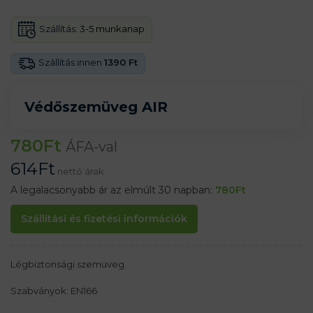
Szállítás:
3-5 munkanap
Szállítás innen
1390 Ft
Védőszemüveg AIR
780
Ft
ÁFA-val
614
Ft
nettó árak
A legalacsonyabb ár az elmúlt 30 napban:
780
Ft
Szállítási és fizetési információk
Légbiztonsági szemüveg
Szabványok: EN166