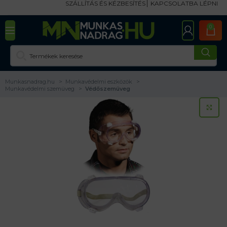
SZÁLLÍTÁS ÉS KÉZBESÍTÉS
KAPCSOLATBA LÉPNI
0
Munkasnadrag.hu
Munkavédelmi eszközök
Munkavédelmi szemüveg
Védőszemüveg
KA