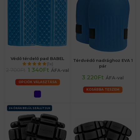
Védő térdelő pad BABEL
Térdvédő nadrághoz EVA 1
(1x)
pár
1 340Ft
2 700Ft
ÁFA-val
3 220Ft
ÁFA-val
OPCIÓK VÁLASZTÁSA
KOSÁRBA TESZEM
24 ÓRÁN BELÜL SZÁLLÍTJUK