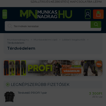
SZÁLLÍTÁS ÉS KÉZBESÍTÉS
KAPCSOLATBA LÉPNI
0
Munkasnadrag.hu
Munkavédelmi cipő
Lábbeli kiegészítők
Térdvédelem
Térdvédelem
LEGNÉPSZERŰBB FIZETŐSEK
Térdvédő PROFI 1 pár
3 300
Ft
ÁFA-val