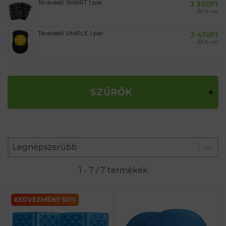
Térdvédő SMART 1 pár
3 300
Ft
ÁFA-val
Térdvédő SIMPLE 1 pár
3 470
Ft
ÁFA-val
SZŰRŐK
Zoradenie produktov
Sort content
Sort content
Legnépszerűbb
1 - 7 / 7 termékek
KEDVEZMÉNY 50%