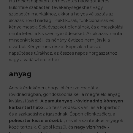
Ha meleg napokon természetes nadrágot keres
különféle szabadtéri tevékenységekhez vagy
szabadtéri munkákhoz, akkor a helyes választás az
álcázási rövid nadrág. Praktikusak, funkcionálisak és
kényelmesek. Sok évszakot ellenállnak, és a maszkolási
minta lefedi a kis szennyeződéseket. Az álcázási minta
mindenkit leszáll, és néhány évtized nem jön ki a
divatból. Kényelmes részét képezik a hosszú
napsütéses túrákhoz, az összes napos horgászathoz
vagy a vadászterülethez.
anyag
Annak érdekében, hogy jól érezze magát a
rövidnadrágban, gondoskodnia kell a megfelelő anyag
kiválasztásáról.
A pamutanyag -rövidnadrág könnyen
karbantartható
. Jó felszívódásuk van, és a kopáshoz
és a szakadáshoz igazodnak. Éppen ellenkezőleg, a
poliészter kissé erősebb
, mivel a szintetikus anyagok
közé tartozik. Olajból készül, és
nagy vízhírnév -