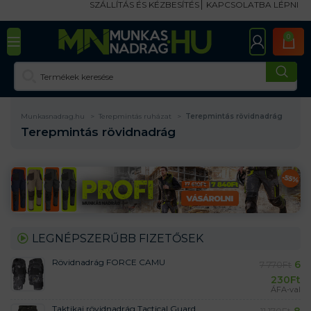
SZÁLLÍTÁS ÉS KÉZBESÍTÉS
KAPCSOLATBA LÉPNI
0
Munkasnadrag.hu
Terepmintás ruházat
Terepmintás rövidnadrág
Terepmintás rövidnadrág
LEGNÉPSZERŰBB FIZETŐSEK
Rövidnadrág FORCE CAMU
6
7 770
Ft
230
Ft
ÁFA-val
Taktikai rövidnadrág Tactical Guard
8