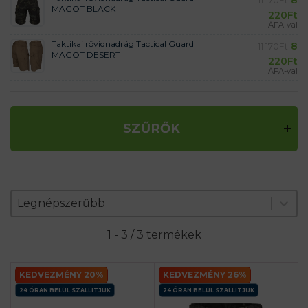
11 170
Ft
MAGOT BLACK
220
Ft
ÁFA-val
Taktikai rövidnadrág Tactical Guard
8
11 170
Ft
MAGOT DESERT
220
Ft
ÁFA-val
SZŰRŐK
Zoradenie produktov
Sort content
Sort content
Legnépszerűbb
1 - 3 / 3 termékek
KEDVEZMÉNY 20%
KEDVEZMÉNY 26%
24 ÓRÁN BELÜL SZÁLLÍTJUK
24 ÓRÁN BELÜL SZÁLLÍTJUK