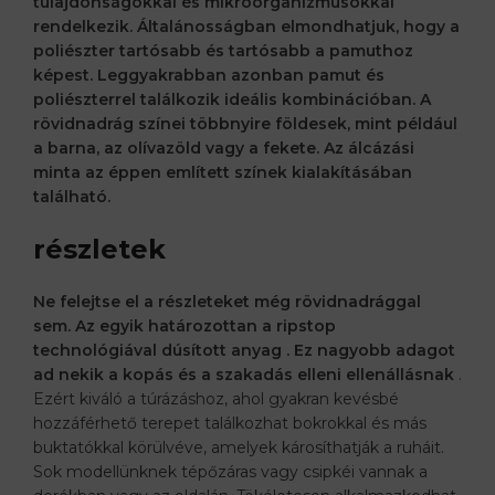
tulajdonságokkal és mikroorganizmusokkal
rendelkezik. Általánosságban elmondhatjuk, hogy a
poliészter tartósabb és tartósabb
a pamuthoz
képest. Leggyakrabban azonban pamut és
poliészterrel találkozik ideális kombinációban. A
rövidnadrág színei többnyire földesek, mint például
a barna, az olívazöld vagy a fekete. Az álcázási
minta az éppen említett színek kialakításában
található.
részletek
Ne felejtse el a részleteket még rövidnadrággal
sem. Az egyik határozottan a
ripstop
technológiával dúsított anyag
. Ez nagyobb adagot
ad nekik a kopás és a szakadás elleni ellenállásnak
.
Ezért kiváló a túrázáshoz, ahol gyakran kevésbé
hozzáférhető terepet találkozhat bokrokkal és más
buktatókkal körülvéve, amelyek károsíthatják a ruháit.
Sok modellünknek tépőzáras vagy csipkéi vannak a