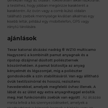
derékban vagy az oldalán. Tökéletesen alkalmazkodhat
a testéhez, hogy jobban megőrizze karakterét a
karakterén. Az övön vagy a comb külső oldalán
található zsebek mennyisége kiválóan alkalmas egy
kisebb leltár, például egy mobiltelefon, GPS vagy
iránytű tárolására.
ajánlások
Texar katonai álcázási nadrág
® WZ10 multicamo
Nagyszerű a kombinált pamut anyagnak és a
ripstop dizájnnal dúsított poliészternek
köszönhetően. A pamut biztosítja az anyag
kényelmét és légszomjat, míg a poliészter
gondoskodik a szín stabilitásáról. Van egy
állítható
övük textilzsinórral
és hosszú, rezisztens
hevederekkel, amelyek megfelelő övhez illenek. A
lábát és az ülést egy extra anyagréteggel erősítik
meg. Hat funkcionális zsebük van együtt
. Az álcázási
minta lefedi a kis szennyeződéseket, amelyek a