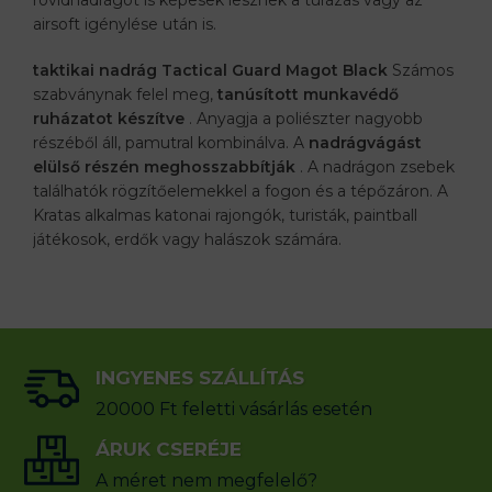
rövidnadrágot is képesek lesznek a túrázás vagy az
airsoft igénylése után is.
taktikai nadrág Tactical Guard Magot Black
Számos
szabványnak felel meg,
tanúsított munkavédő
ruházatot készítve
. Anyagja a poliészter nagyobb
részéből áll, pamutral kombinálva. A
nadrágvágást
elülső részén meghosszabbítják
. A nadrágon zsebek
találhatók rögzítőelemekkel a fogon és a tépőzáron. A
Kratas alkalmas katonai rajongók, turisták, paintball
játékosok, erdők vagy halászok számára.
INGYENES SZÁLLÍTÁS
20000 Ft feletti vásárlás esetén
ÁRUK CSERÉJE
A méret nem megfelelő?