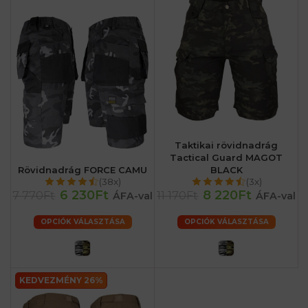
Taktikai rövidnadrág
Tactical Guard MAGOT
Rövidnadrág FORCE CAMU
BLACK
(38x)
(3x)
6 230Ft
8 220Ft
7 770Ft
11 170Ft
ÁFA-val
ÁFA-val
OPCIÓK VÁLASZTÁSA
OPCIÓK VÁLASZTÁSA
KEDVEZMÉNY 26%